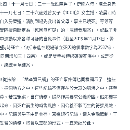
比如「十一月七日：三十一歲姓陳男子，傍晚六時，陳全身赤
十一月七日：二十六歲姓曾女子《100毛》女主播，凌晨四時
自入房暫避，消防到場先救出曾父母，事主已燒死」等等等
警隊擅自斷定為「死因無可疑」的「屍體發現案」。記載了非
運動以來各種可疑的自殺事件（截至2019年11月13日，警
送院時死亡，包括未能在現場確立死因的個案數字為2537宗，
去年同期增加三十四宗）。或是雙手被縛綁磚淹死海中，或是從
，統統草草結案。
無從抹除，「地產資訊網」的死亡事件簿也同樣顯示了，這些
、這個地方之中。這些記錄不僅存在於大眾的腦海之中，甚至
幕。若是冤案，自有債務，隱然作祟要求公義降臨。假如樓宇
起來，因死亡而生的轉售風險，因公義不彰而生的符號風險，
中。記憶與房子由是共存，寫進銀行記錄，鑽入金融體制，干
妥當的債務，將會以差額的形式，一直縈繞於此。