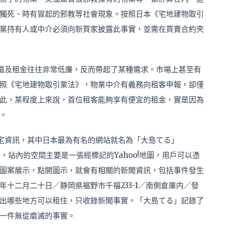
獨死、時有冒起的邪教等社會現象。按照日本《宅地建物取引
業持有人或中介必須向新買家披露此事實，並需在買賣合約夾
值及租金往往非常低廉，反而帶起了某種需求。市場上甚至有
照《宅地建物取引業法》，物業中介有義務向租客申報，卻僅
此，某程度上來說，首位租客能夠享有便宜的租金，實是因為
。
宅資訊，其中日本最為有名的網站就名為「大島てる」
」，站內的空間主要是一張經標記的Yahoo!地圖，用戶可以憑
圖案展示，點開圖示，就會有相關的新聞資訊，包括事件發生
十二月二十日／静岡県裾野市千福233-1／南側倉庫内／發
出哪些地方可以租住，只收錄新聞事實。「大島てる」記錄了
一件無從磨滅的事實。