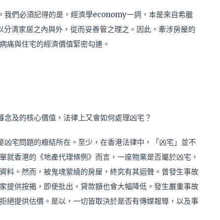
我們必須記得的是，經濟學economy一詞，本是來自希臘
，用以分清家居之內與外，從而妥善管之理之。因此，牽涉房屋的
病痛與住宅的經濟價值緊密勾連。
暮念及的核心價值，法律上又會如何處理凶宅？
是凶宅問題的癥結所在。至少，在香港法律中，「凶宅」並不
單就香港的《地產代理條例》而言，一座物業是否屬於凶宅，
資料。然而，被鬼魂縈繞的房屋，終究有其迴聲。曾發生事故
家提供按揭，即使批出，貸款額也會大幅降低。發生嚴重事故
拒絕提供估價。是以，一切皆取決於是否有傳媒報導，以及事