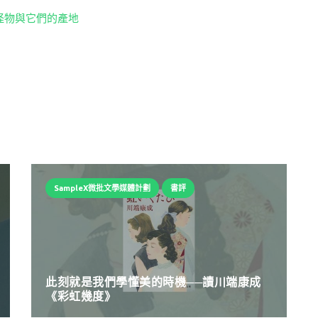
怪物與它們的產地
SampleX微批文學媒體計劃
書評
此刻就是我們學懂美的時機──讀川端康成
《彩虹幾度》