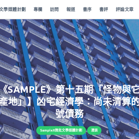
批文學媒體計劃
專欄
訪問
報道
書序
書評
評論文章
《SAMPLE》第十五期「怪物與
產地」】凶宅經濟學：尚未清算
號債務
SampleX微批文學媒體計劃
漫談