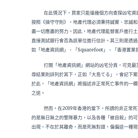
在此情況下，買家只能循幾個方向查探凶宅資
按照《操守守則》，地產代理必須秉持誠實、忠誠和
盡一切應盡的努力。因此，地產代理能替客戶進行土
直接測試銀行會否為該單位進行估計。其三則是透過
如「地產資訊網」、「Squarefoot」、「香港
打開「地產資訊網」網站的凶宅分頁，可見最
尋結果則詳列於其下，正如「大島てる」，會記下案
於此，「地產資訊網」將描述非正常死亡事件的一欄
之途。
然而，在2019年香港的當下，所謂的非正常
的是無日無之的警隊暴力，以及各種「被自殺」的可
出現，不在於其離奇，而是死無對證，偏偏這一種現