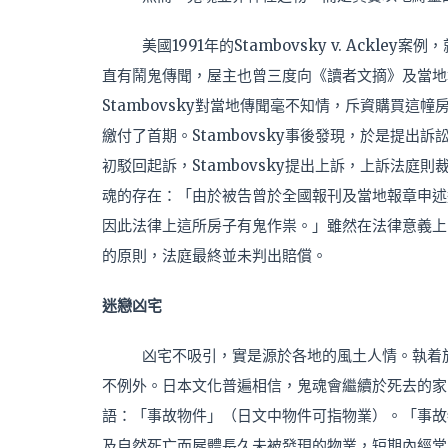
美國1991年的Stambovsky v. Ack
直有鬧鬼傳聞，屋主也曾三度向《讀者文摘》及當地報
Stambovsky對當地傳聞毫不知情，斥資購買
繳付了首期。Stambovsky事後發現，於是提
初駁回起訴，Stambovsky提出上訴，上訴法
魂的存在：「由於被告曾於全國報刊及當地報章申述
因此法律上這所房子有鬼作祟。」雖然在法律意義上，這
的原則，法庭最終並未判出賠償。
迷戀凶宅
凶宅不吸引，實是源於各地的風土人情。執着
不例外。日本文化普遍相信，鬼魂會繼續於死去的家
語：「事故物件」（日文中物件可指物業）。「事故
及自然死亡而屍體長久未被發現的物業，短期內經常