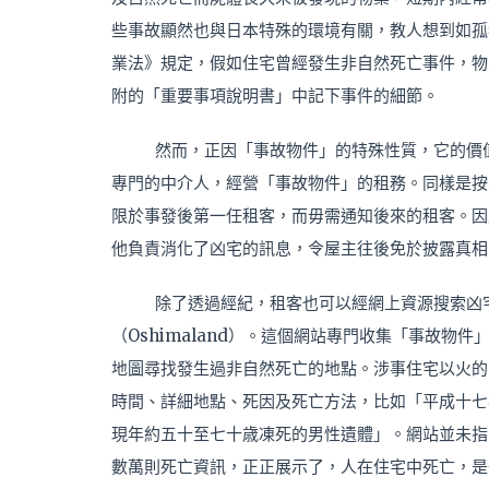
些事故顯然也與日本特殊的環境有關，教人想到如孤
業法》規定，假如住宅曾經發生非自然死亡事件，物
附的「重要事項說明書」中記下事件的細節。
然而，正因「事故物件」的特殊性質，它的價
專門的中介人，經營「事故物件」的租務。同樣是按
限於事發後第一任租客，而毋需通知後來的租客。因
他負責消化了凶宅的訊息，令屋主往後免於披露真相
除了透過經紀，租客也可以經網上資源搜索凶
（Oshimaland）。這個網站專門收集「事故物件
地圖尋找發生過非自然死亡的地點。涉事住宅以火的
時間、詳細地點、死因及死亡方法，比如「平成十七年
現年約五十至七十歳凍死的男性遺體」。網站並未指
數萬則死亡資訊，正正展示了，人在住宅中死亡，是