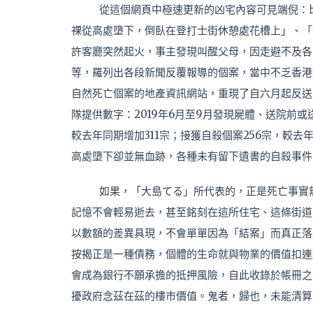
從這個網頁中極速更新的凶宅內容可見端倪：
祼從高處墮下，倒臥在登打士街休憩處花槽上」、「
許客廳突然起火，事主發現叫醒父母，因走避不及各
等，羅列出各段新聞反覆報導的個案，當中不乏香港
自然死亡個案的地產資訊網站，重現了自六月起反送中
隊提供數字：2019年6月至9月發現屍體、送院前或
較去年同期增加311宗；接獲自殺個案256宗，較
高處墮下卻並無血跡，各種未有留下遺書的自殺事件
如果，「大島てる」所代表的，正是死亡事實
記憶不會輕易逝去，甚至銘刻在這所住宅、這條街道
以數額的差異具現，不會單單因為「結案」而真正落
按揭正是一種債務，個體的生命就與物業的價值扣連
會成為銀行不願承擔的抵押風險，自此收錄於帳冊之
擾政府念茲在茲的樓市價值。鬼者，歸也，未能清算