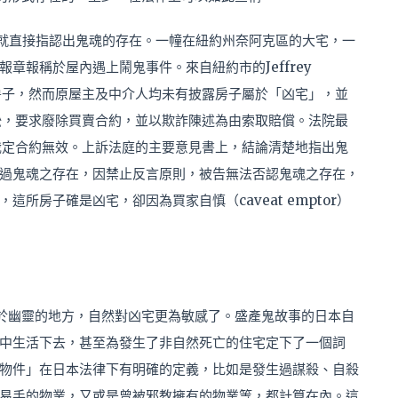
ley案例，就直接指認出鬼魂的存在。一幢在紐約州奈阿克區的大宅，一
章報稱於屋內遇上鬧鬼事件。來自紐約市的Jeffrey
這幢房子，然而原屋主及中介人均未有披露房子屬於「凶宅」，並
出訴訟，要求廢除買賣合約，並以欺詐陳述為由索取賠償。法院最
庭則裁定合約無效。上訴法庭的主要意見書上，結論清楚地指出鬼
過鬼魂之存在，因禁止反言原則，被告無法否認鬼魂之存在，
所房子確是凶宅，卻因為買家自慎（caveat emptor）
於幽靈的地方，自然對凶宅更為敏感了。盛產鬼故事的日本自
中生活下去，甚至為發生了非自然死亡的住宅定下了一個詞
物件」在日本法律下有明確的定義，比如是發生過謀殺、自殺
易手的物業，又或是曾被邪教擁有的物業等，都計算在內。這