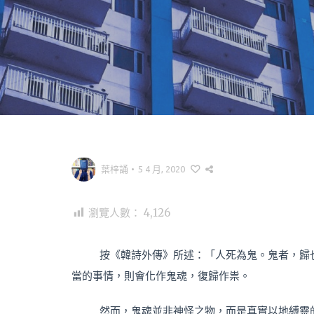
葉梓誦
•
5 4 月, 2020
瀏覽人數：
4,126
按《韓詩外傳》所述：「人死為鬼。鬼者，歸
當的事情，則會化作鬼魂，復歸作祟。
然而，鬼魂並非神怪之物，而是真實以地縛靈