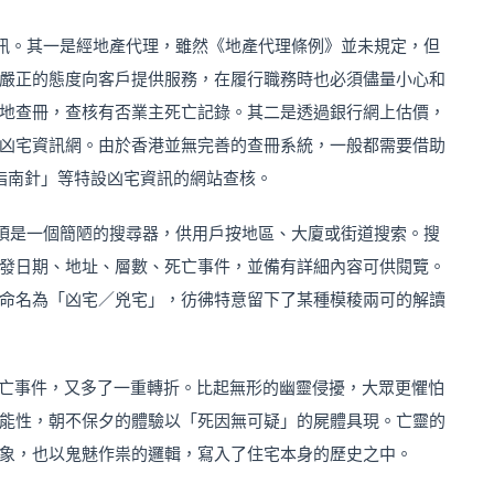
訊。其一是經地產代理，雖然《地產代理條例》並未規定，但
嚴正的態度向客戶提供服務，在履行職務時也必須儘量小心和
地查冊，查核有否業主死亡記錄。其二是透過銀行網上估價，
凶宅資訊網。由於香港並無完善的查冊系統，一般都需要借助
置業指南針」等特設凶宅資訊的網站查核。
頂是一個簡陋的搜尋器，供用戶按地區、大廈或街道搜索。搜
發日期、地址、層數、死亡事件，並備有詳細內容可供閱覽。
命名為「凶宅／兇宅」，彷彿特意留下了某種模稜兩可的解讀
死亡事件，又多了一重轉折。比起無形的幽靈侵擾，大眾更懼怕
能性，朝不保夕的體驗以「死因無可疑」的屍體具現。亡靈的
象，也以鬼魅作祟的邏輯，寫入了住宅本身的歷史之中。