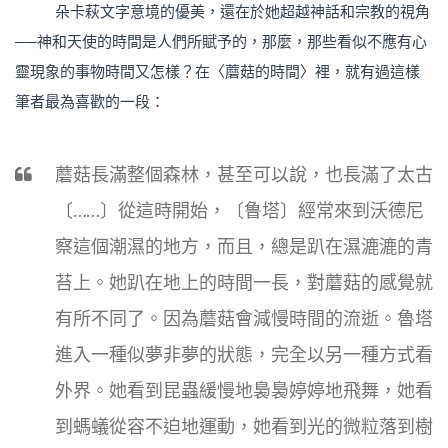
朵卡萩文字意境的優美，還在於她超越神話和宗教的視角
──神和天使的時間是人們所賦予的，那麼，那些看似不應有心
靈現象的事物時間又怎樣？在〈蘑菇的時間〉裡，就有過這樣
筆者最為喜歡的一段：
蘑菇長滿整個森林，甚至可以說，也長滿了太古
〔……〕從這時開始，〔鲁塔〕經常來到沃德尼
察這個潮濕的地方，而且，總是趴在濕漉漉的青
苔上。她趴在地上的時間一長，對蘑菇的感覺就
有所不同了。因為蘑菇會減慢時間的流逝。魯塔
進入一種似夢非夢的狀態，​​完全以另一種方式看
外界。她看到昆蟲緩慢地裊裊婷婷地飛舞，她看
到螞蟻從容不迫地運動，她看到光的微粒落到樹