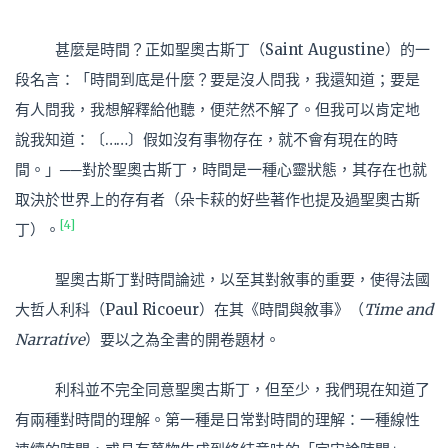
甚麼是時間？正如聖奧古斯丁（Saint Augustine）的一
段名言：「時間到底是什麼？要是沒人問我，我還知道；要是
有人問我，我想解釋給他聽，便茫然不解了。但我可以肯定地
說我知道：〔……〕假如沒有事物存在，就不會有現在的時
間。」──對於聖奧古斯丁，時間是一種心靈狀態，其存在也就
取決於世界上的存有者（朵卡萩的好些著作也提及過聖奧古斯
[4]
丁）。
聖奧古斯丁對時間論述，以至其對敘事的重要，使得法國
大哲人利科（Paul Ricoeur）在其《時間與敘事》（
Time and
Narrative
）要以之為全書的開卷題材。
利科並不完全同意聖奧古斯丁，但至少，我們現在知道了
有兩種對時間的理解。第一種是日常對時間的理解：一種線性