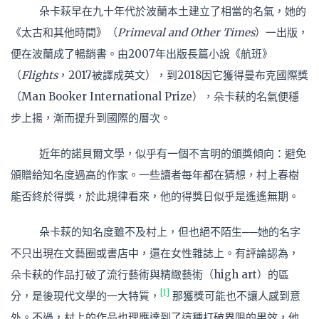
朵卡萩早在九十年代於波蘭本土建立了相當的名氣，她的
《太古和其他時間》（
Primeval and Other Times
）一出版，
便在波蘭成了暢銷書。由2007年出版長篇小說《航班》
（
Flights
，2017被譯成英文），到2018因它獲得曼布克國際獎
（Man Booker International Prize），朵卡萩的名氣便穩
步上揚，漸而提升到國際的層次。
近年的諾貝爾文學，似乎有一個不言明的頒獎傾向：避免
頒贈給知名度過高的作家。一些讀者每年都在猜想，村上春樹
能否終於得獎，於此規律看來，他的得獎日似乎是遙遙無期。
朵卡萩的知名度雖不及村上，但也絕不陌生──她的名字
不只出現在文藝圈或書店中，還在女性雜誌上。有評論認為，
朵卡萩的作品打破了流行藝術與精緻藝術（high art）的區
[1]
分，是後現代文學的一大特質，
那獲獎可能也不讓人感到意
外。不過，村上的作品也理應達到了這種打破界限的果效，他