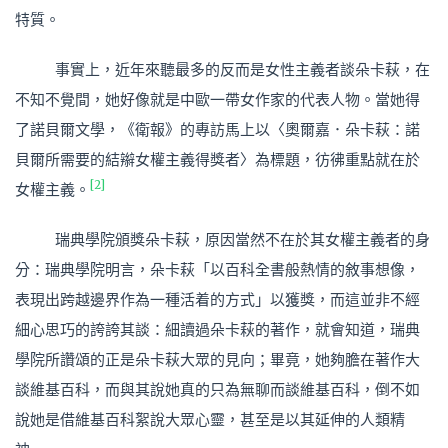
特質。
事實上，近年來聽最多的反而是女性主義者談朵卡萩，在
不知不覺間，她好像就是中歐一帶女作家的代表人物。當她得
了諾貝爾文學，《衛報》的專訪馬上以〈奧爾嘉．朵卡萩：諾
貝爾所需要的結辮女權主義得獎者〉為標題，彷彿重點就在於
[2]
女權主義。
瑞典學院頒獎朵卡萩，原因當然不在於其女權主義者的身
分：瑞典學院明言，朵卡萩「以百科全書般熱情的敘事想像，
表現出跨越邊界作為一種活着的方式」以獲獎，而這並非不經
細心思巧的誇誇其談：細讀過朵卡萩的著作，就會知道，瑞典
學院所讚頌的正是朵卡萩大眾的見向；畢竟，她夠膽在著作大
談維基百科，而與其說她真的只為無聊而談維基百科，倒不如
說她是借維基百科絮說大眾心靈，甚至是以其延伸的人類精