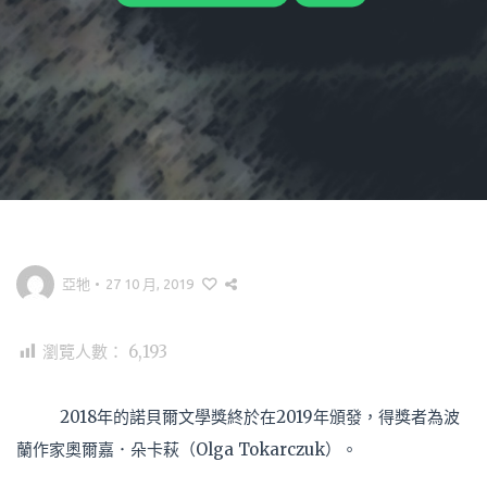
亞牠
•
27 10 月, 2019
瀏覽人數：
6,193
2018年的諾貝爾文學獎終於在2019年頒發，得獎者為波
蘭作家奧爾嘉．朵卡萩（Olga Tokarczuk）。