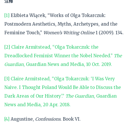
注釋
[1]
Elżbieta Wiącek, “Works of Olga Tokarczuk:
Postmodern Aesthetics, Myths, Archetypes, and the
Feminine Touch,”
Women’s Writing Online
1 (2009). 134.
[2]
Claire Armitstead, “Olga Tokarczuk: the
Dreadlocked Feminist Winner the Nobel Needed.”
The
Guardian
, Guardian News and Media, 10 Oct. 2019.
[3]
Claire Armitstead, “Olga Tokarczuk: ‘I Was Very
Naive. I Thought Poland Would Be Able to Discuss the
Dark Areas of Our History’.”
The Guardian
, Guardian
News and Media, 20 Apr. 2018.
[4]
Augustine,
Confessions
. Book VI.