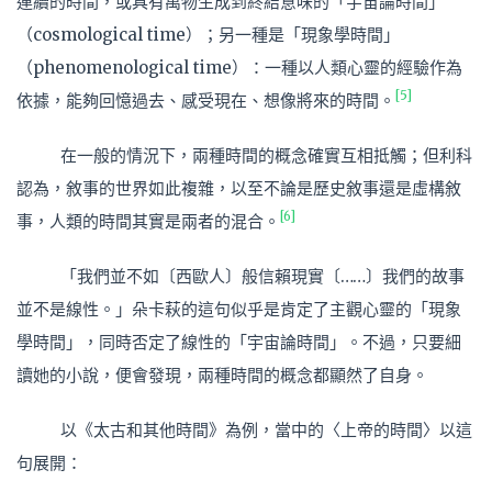
連續的時間，或具有萬物生成到終結意味的「宇宙論時間」
（cosmological time）；另一種是「現象學時間」
（phenomenological time）：一種以人類心靈的經驗作為
[5]
依據，能夠回憶過去、感受現在、想像將來的時間。
在一般的情況下，兩種時間的概念確實互相抵觸；但利科
認為，敘事的世界如此複雜，以至不論是歷史敘事還是虛構敘
[6]
事，人類的時間其實是兩者的混合。
「我們並不如〔西歐人〕般信賴現實〔……〕我們的故事
並不是線性。」朵卡萩的這句似乎是肯定了主觀心靈的「現象
學時間」，同時否定了線性的「宇宙論時間」。不過，只要細
讀她的小說，便會發現，兩種時間的概念都顯然了自身。
以《太古和其他時間》為例，當中的〈上帝的時間〉以這
句展開：