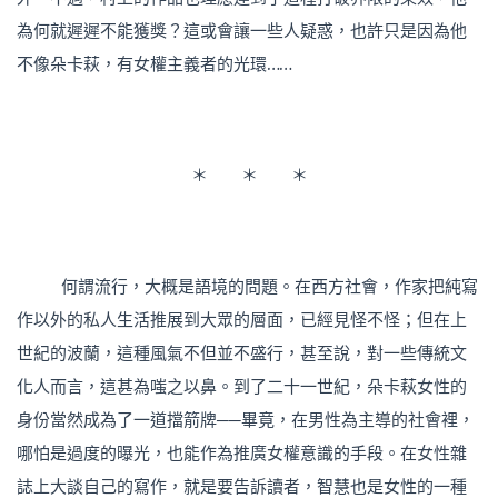
為何就遲遲不能獲獎？這或會讓一些人疑惑，也許只是因為他
不像朵卡萩，有女權主義者的光環……
＊ ＊ ＊
何謂流行，大概是語境的問題。在西方社會，作家把純寫
作以外的私人生活推展到大眾的層面，已經見怪不怪；但在上
世紀的波蘭，這種風氣不但並不盛行，甚至說，對一些傳統文
化人而言，這甚為嗤之以鼻。到了二十一世紀，朵卡萩女性的
身份當然成為了一道擋箭牌──畢竟，在男性為主導的社會裡，
哪怕是過度的曝光，也能作為推廣女權意識的手段。在女性雜
誌上大談自己的寫作，就是要告訴讀者，智慧也是女性的一種