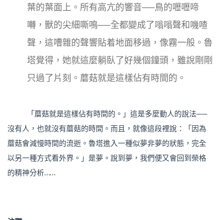
葉的葉面上。所有高亢的響音──鳥的嚦嚦啼
囀，獸的尖細嘶鳴──全都變成了嗡嗡聲和嘰喳
聲，這嘈雜的聲響貼着地面移過，像霧一般。魯
塔覺得，她就這麼躺臥了好幾個鐘頭，雖說剛剛
只過了片刻。蘑菇就是這樣佔有時間的。
「蘑菇就是這樣佔有時間的。」這是多麼動人的說法──
沒有人，也就沒有蘑菇的時間。而且，就像這段裡說：「因為
蘑菇會減慢時間的流逝。魯塔進入一種似夢非夢的狀態，​​完全
以另一種方式看外界。」是夢。說到夢，我們便又會回到榮格
的精神分析……