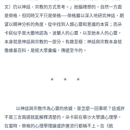
文〕仍以神話、宗教的方式思考。」她腦裡想的，自然一方面
是榮格，但同時又不只是榮格──榮格層以深入地研究神話，期
望以精神分析的角度，從中找到人類心靈和意識的本質；而朵
卡萩似乎是大膽地認為，波蘭人的心靈，以至她本人的心靈，
本身就是神話與宗教的一部分。有趣至極：神話與宗教本身就
像維基百科，是經大眾彙編，傳遞至今的。
＊ ＊ ＊
以神話與宗教作為心靈的依據，是怎麼一回事呢？這或許
不是三言兩語就能解釋清楚的。朵卡萩在華沙大學讀心理學，
在當時，榮格的心理學理論或許連流行都稱不上。在《航