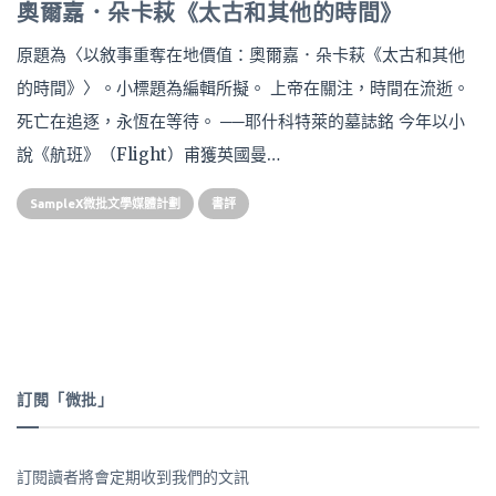
奧爾嘉．朵卡萩《太古和其他的時間》
原題為〈以敘事重奪在地價值：奧爾嘉．朵卡萩《太古和其他
的時間》〉。小標題為編輯所擬。 上帝在關注，時間在流逝。
死亡在追逐，永恆在等待。 ──耶什科特萊的墓誌銘 今年以小
說《航班》（Flight）甫獲英國曼…
SampleX微批文學媒體計劃
書評
訂閱「微批」
訂閱讀者將會定期收到我們的文訊