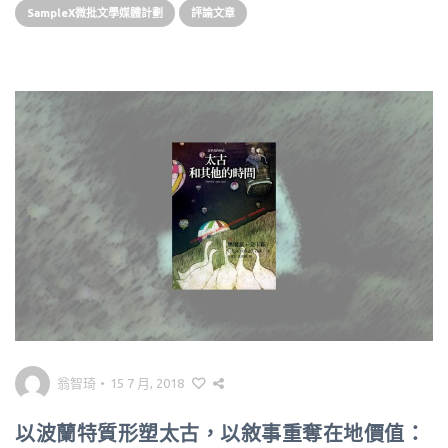
SampleX微批文學媒體計劃
評論文章
翁智琦
•
15 7 月, 2018
以波蘭特質形塑太古，以敘事重奪在地價值：