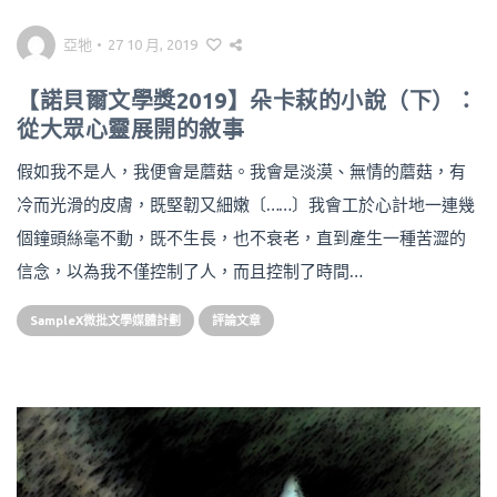
亞牠
•
27 10 月, 2019
【諾貝爾文學獎2019】朵卡萩的小說（下）：
從大眾心靈展開的敘事
假如我不是人，我便會是蘑菇。我會是淡漠、無情的蘑菇，有
冷而光滑的皮膚，既堅韌又細嫩〔……〕我會工於心計地一連幾
個鐘頭絲毫不動，既不生長，也不衰老，直到產生一種苦澀的
信念，以為我不僅控制了人，而且控制了時間…
SampleX微批文學媒體計劃
評論文章