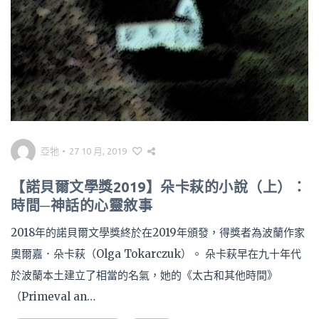
亞牠
•
27 10 月, 2019
【諾貝爾文學獎2019】朵卡萩的小說（上）：
時間─神話的心靈敘事
2018年的諾貝爾文學獎終於在2019年頒發，得獎者為波蘭作家
奧爾嘉．朵卡萩（Olga Tokarczuk）。 朵卡萩早在九十年代
於波蘭本土建立了相當的名氣，她的《太古和其他時間》
（Primeval an…