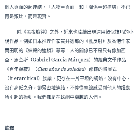
個人頁面的超連結，「人物＝頁面」和「關係＝超連結」不已
再是類比，而是現實。
除《黑夜旋律》之外，近來也陸續出現運用類似技巧的小
說作品，例如日本推理作家貫井德郎的《亂反射》及香港作家
雨田明的《蝶殺的連鎖》等等。人的關係已不是只有像加西
亞．馬奎斯（Gabriel García Márquez）的經典文學作品
《百年孤寂》（
Cien años de soledad
）那樣的階層式
（hierarchical）族譜，更存在一片平坦的網絡。沒有中心、
沒有高低之分，卻緊密地連結，不停從絲線感受到他人的躍動
所引起的振動。我們都是在蛛網中翻騰的人們。
註釋