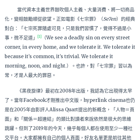
當代資本主義世界鼓吹個人主義、大量消費、將一切商品
化，變相鼓勵順從欲望。正如電影《七宗罪》（
Se7en
）的經典
對白：「七宗死罪隨處可見，只是我們習慣了，覺得不過是小
[1]
事，微不足道」
（We see a deadly sin on every street
corner, in every home, and we tolerate it. We tolerate it
because it’s common, it’s trivial. We tolerate it
morning, noon, and night.）。也許，對「七宗罪」習以為
常，才是人最大的罪惡。
《黑夜旋律》最初在2008年出版，我認為它出現得太早
了。當年Facebook才剛推出中文版，hyperlink cinema也仍
是在2005年由影評人Alissa Quart提出的新概念，「人物＝頁
面」和「關係＝超連結」的類比對讀者來說依然是很大的思維
跳躍。但到了2019年的今天，幾乎每個人都在使用至少一種社
交平台。大家都擁有自己的個人頁面，好友名單更是前往其他