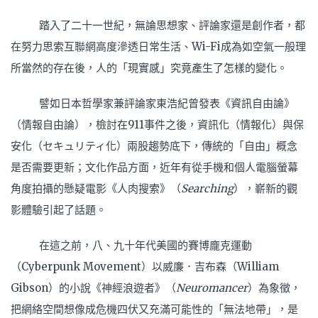
踏入了二十一世紀，無論思想家、評論家還是創作者，都
在努力思索互聯網高度滲透日常生活、Wi-Fi成為如空氣一般理
所當然的存在後，人的「現實感」究竟產生了怎樣的變化。
譬如日本哲學家兼評論家東浩紀曾發表《資訊自由論》
（情報自由論），檢討在911事件之後，資訊化（情報化）與保
安化（セキュリティ化）兩股趨勢底下，傳統的「自由」概念
是否需要更新；文化作品方面，近年有從手機和個人電腦螢幕
角度拍攝的懸疑電影《人肉搜索》（
Searching
），嶄新的觀
影體驗引起了話題。
在這之前，八、九十年代美國的賽博龐克運動
（Cyberpunk Movement）以威廉．吉布森（William
Gibson）的小說《神經浪遊者》（
Neuromancer
）為象徵，
把網絡空間想像成危機四伏又充滿可能性的「無法地帶」，是