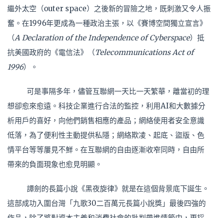
繼外太空（outer space）之後新的冒險之地，既刺激又令人振
奮。在1996年更成為一種政治主張，以《賽博空間獨立宣言》
（
A Declaration of the Independence of Cyberspace
）抵
抗美國政府的《電信法》（
Telecommunications Act of
1996
）。
可是事隔多年，儘管互聯網一天比一天繁華，離當初的理
想卻愈來愈遠。科技企業進行合法的監控，利用AI和大數據分
析用戶的喜好，向他們銷售相應的產品；網絡使用者安全意識
低落，為了便利性主動提供私隱；網絡欺凌、起底、盜版、色
情平台等等屢見不鮮。在互聯網的自由逐漸收窄同時，自由所
帶來的負面現象也愈見明顯。
譚劍的長篇小說《黑夜旋律》就是在這個背景底下誕生。
這部成功入圍台灣「九歌30二百萬元長篇小說獎」最後四強的
作品，除了將對資本主義和消費社會的批判帶進情節中，更採