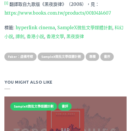
[1]
翻譯取自九歌版《黑夜旋律》（2008），見：
https://www.books.com.tw/products/0010414607
標籤:
hyperlink cinema
,
SampleX微批文學媒體計劃
,
科幻
小說
,
譚劍
,
香港小說
,
香港文學
,
黑夜旋律
Faker：虛構考察
SampleX微批文學媒體計劃
專欄
書序
YOU MIGHT ALSO LIKE
SampleX微批文學媒體計劃
書評