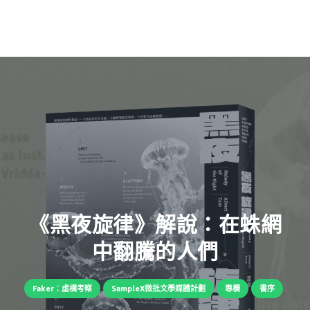
《黑夜旋律》解說：在蛛網
中翻騰的人們
Faker：虛構考察
SampleX微批文學媒體計劃
專欄
書序