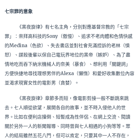
七宗罪的意象
《黑夜旋律》有七名主角，分別對應基督宗教的「七宗
罪」：崇拜高科技的Sony（傲慢）、追求不老肉體和色情快感
的Medina（色欲）、失去書店並對社會充滿控訴的老林（憤
怒）、謀殺後輩以保自己電玩界地位的黑帝（嫉妒）、為了盡
情地吃而吞下納米機械人的奈美（暴食）、想利用「關鍵詞」
方便快捷地尋找理想男伴的Alexa（懶惰）和愛好收集數位內容
並渴求現實女性的電影男（貪婪）。
《黑夜旋律》章節多而短，像電影剪接一般不斷跳來跳
去。七人順從欲望，展開各自的故事，並不時入侵他人的世
界。比如在便利店撞倒、短暫成為性伴侶、在網上交流、閱讀
關於另外一人的新聞報導、同時曾與七人相遇的小狗等等。眾
人的結局雖然五花八門，但可以肯定，只要其中一人不存在，