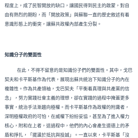
程度上，成了民智開放的缺口，讓國民得到民主的啟蒙，對自
由有熱烈的期盼，而「開放政策」與蘇聯一直的歷史敘述有着
意識形態上的衝突，讓蘇共政權內部產生分裂。
知識分子的雙面性
在此，不得不留意的是知識份子們的雙面性。其中，戈巴
契夫和卡平斯基作為代表，展現出蘇共統治下知識分子的內在
複雜性。作為共產領袖，戈巴契夫「平衡着真理與共產黨的信
念」，努力實踐社會主義的理想，卻在實踐的過程中掩蓋更多
事實，統治手法漸趨向極權。而卡平斯基作為政權的附庸者，
深明極權政府的可怕，在威權下紛紛妥協，甚至為了進入權力
核心，附和在上者，這過程中，他們的內心會產生道德上的矛
盾和掙扎，「擺盪於抵抗與投誠」。一直以來，卡平斯基「沒