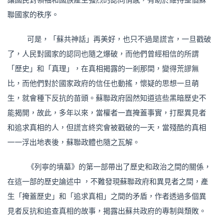
聯國家的秩序。
可是，「蘇共神話」再美好，也只不過是謊言，一旦戳破
了，人民對國家的認同也隨之爆破，而他們曾經相信的所謂
「歷史」和「真理」，在真相揭露的一剎那間，變得荒謬無
比，而他們對於國家政府的信任也動搖，懷疑的思想一旦萌
生，就會種下反抗的苗頭。蘇聯政府固然知道這些黑暗歷史不
能揭開，故此，多年以來，當權者一直掩蓋事實，打壓異見者
和追求真相的人，但謊言終究會被戳破的一天，當殘酷的真相
一一浮出地表後，蘇聯政體也隨之瓦解。
《列寧的墳墓》的第一部帶出了歷史和政治之間的關係，
在這一部的歷史論述中 ，不難發現蘇聯政府和異見者之間，產
生「掩蓋歷史」和「追求真相」之間的矛盾，作者透過多個異
見者反抗和追查真相的故事，揭露出蘇共政府的專制與頹敗。