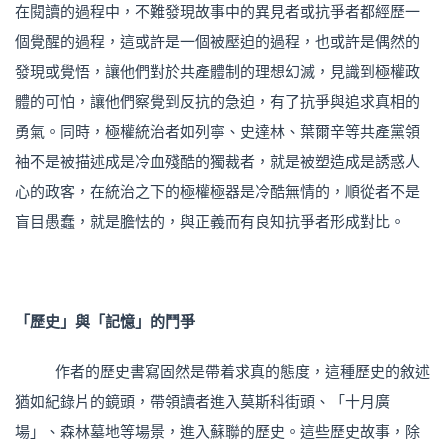
在閱讀的過程中，不難發現故事中的異見者或抗爭者都經歷一
個覺醒的過程，這或許是一個被壓迫的過程，也或許是偶然的
發現或覺悟，讓他們對於共產體制的理想幻滅，見識到極權政
體的可怕，讓他們察覺到反抗的急迫，有了抗爭與追求真相的
勇氣。同時，極權統治者如列寧、史達林、葉爾辛等共產黨領
袖不是被描述成是冷血殘酷的獨裁者，就是被塑造成是誘惑人
心的政客，在統治之下的極權極器是冷酷無情的，順從者不是
盲目愚蠢，就是膽怯的，與正義而有良知抗爭者形成對比。
「歷史」與「記憶」的鬥爭
作者的歷史書寫固然是帶着求真的態度，這種歷史的敘述
猶如紀錄片的鏡頭，帶領讀者進入莫斯科街頭、「十月廣
場」、森林墓地等場景，進入蘇聯的歷史。這些歷史故事，除