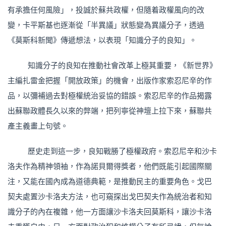
有承擔任何風險」，投誠於蘇共政權，但隨着政權風向的改
變，卡平斯基也逐漸從「半異議」狀態變為異議分子，透過
《莫斯科新聞》傳遞想法，以表現「知識分子的良知」。
知識分子的良知在推動社會改革上極其重要，《新世界》
主編扎雷金把握「開放政策」的機會，出版作家索忍尼辛的作
品，以彌補過去對極權統治妥協的錯誤。索忍尼辛的作品揭露
出蘇聯政體長久以來的弊端，把列寧從神壇上拉下來，蘇聯共
產主義畫上句號。
歷史走到這一步，良知戰勝了極權政府。索忍尼辛和沙卡
洛夫作為精神領袖，作為諾貝爾得獎者，他們既能引起國際關
注，又能在國內成為道德典範，是推動民主的重要角色。戈巴
契夫處置沙卡洛夫方法，也可窺探出戈巴契夫作為統治者和知
識分子的內在複雜，他一方面讓沙卡洛夫回莫斯科，讓沙卡洛