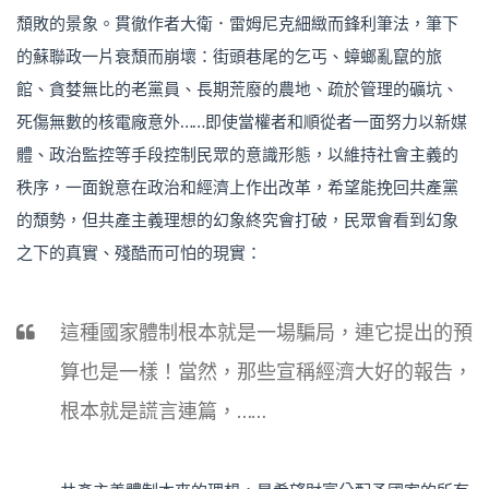
頹敗的景象。貫徹作者大衛．雷姆尼克細緻而鋒利筆法，筆下
的蘇聯政一片衰頹而崩壞：街頭巷尾的乞丐、蟑螂亂竄的旅
館、貪婪無比的老黨員、長期荒廢的農地、疏於管理的礦坑、
死傷無數的核電廠意外……即使當權者和順從者一面努力以新媒
體、政治監控等手段控制民眾的意識形態，以維持社會主義的
秩序，一面銳意在政治和經濟上作出改革，希望能挽回共產黨
的頹勢，但共產主義理想的幻象終究會打破，民眾會看到幻象
之下的真實、殘酷而可怕的現實：
這種國家體制根本就是一場騙局，連它提出的預
算也是一樣！當然，那些宣稱經濟大好的報告，
根本就是謊言連篇，……