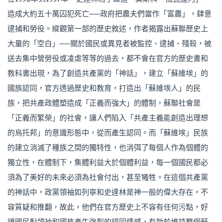
造成大約五十萬囚犯死亡──政府把農夫們當作「富農」，肆意
逮捕和勞役。縱觀第一部的歷史敘述，作者揭露出蘇聯歷史上
大量的「空白」──關於國民或異見者被監控、逮捕、殘殺，被
送去集中營勞役或凌虐等等的過去，都不會在官方的歷史書和
教科書出現，為了創造共產黨的「神話」，建立「蘇維埃」的
國族認同，官方透過歷史和教育，打造出「蘇維埃人」的民
族，把共產政體塑造成「正義而強大」的體制，蘇聯社會是
「正義而繁榮」的社會，讓人們陷入「共產主義能創造出理想
的烏托邦」的意識形態中，從而產生認同。而「蘇維埃」民族
的建立消滅了種族之間的獨特性，也消弭了每個人作為個體的
獨立性，在體制下，集體利益大於個體利益，每一個國民都必
須為了美好的未來必須為社會付出，甚至犧牲。在這個共產黨
的神話中，政黨領袖如列寧和史達林是神一般的偉大存在，不
容質疑和推翻，故此，他們在官方歷史上不容有任何污點，好
讓國民對領袖和國族產生強烈的認同情感，有助於維持整個蘇