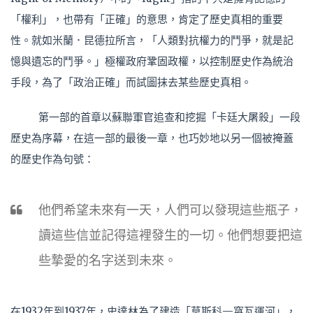
「權利」，也帶有「正確」的意思，肯定了歷史真相的重要
性。就如米蘭．昆德拉所言，「人類對抗權力的鬥爭，就是記
憶與遺忘的鬥爭。」極權政府鞏固政權，以控制歷史作為統治
手段，為了「政治正確」而試圖抹去某些歷史真相。
第一部的首章以蘇聯軍官追查和挖掘「卡廷大屠殺」一段
歷史為序幕，在這一部的最後一章，也巧妙地以另一個被掩蓋
的歷史作為句號：
他們希望未來有一天，人們可以發現這些瓶子，
讀這些信並記得這裡發生的一切。他們想要把這
些摯愛的名字送到未來。
在1932年到1937年，史達林為了建造「莫斯科—窩瓦運河」，