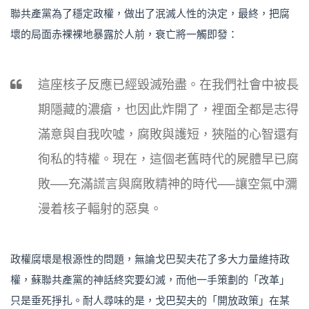
聯共產黨為了穩定政權，做出了泯滅人性的決定，最終，把腐
壞的局面赤裸裸地暴露於人前，衰亡將一觸即發：
這座核子反應已經毀滅殆盡。在我們社會中被長
期隱藏的濃瘡，也因此炸開了，裡面全都是志得
滿意與自我吹噓，腐敗與護短，狹隘的心智還有
徇私的特權。現在，這個老舊時代的屍體早已腐
敗──充滿謊言與腐敗精神的時代──讓空氣中瀰
漫着核子輻射的惡臭。
政權腐壞是根源性的問題，無論戈巴契夫花了多大力量維持政
權，蘇聯共產黨的神話終究要幻滅，而他一手策劃的「改革」
只是垂死掙扎。耐人尋味的是，戈巴契夫的「開放政策」在某