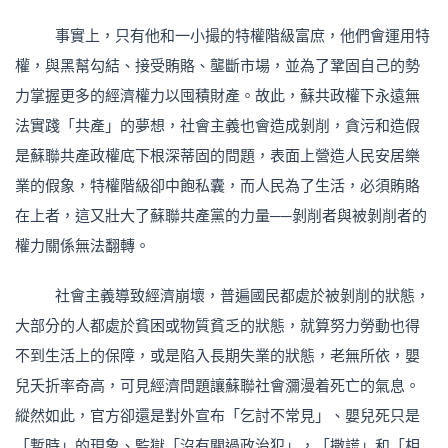
事實上，只有他和一小撮的特權階級富庶，他們會運用特
權，與黑幫勾結、接受賄賂、壟斷市場，並為了鞏固自己的勢
力掌握更多的經濟權力以囤積財產。故此，蘇共政權下永遠無
法實踐「共產」的夢想，社會主義也會造成剝削，貪污和造假
是蘇聯共產政權底下根深蒂固的問題，表面上營造人民安居樂
業的假象，特權階級卻中飽私囊，而人民為了生活，必須賄賂
在上者，這又壯大了蘇聯共產黨的力量──剝削者與被剝削者的
權力關係無法翻轉。
社會主義導致經濟崩壞，普遍國民都處於被剝削的狀態，
大部分的人都處於貧困或物質貧乏的狀態，就算努力勞動也得
不到生活上的保障，或是陷入長期失業的狀態，老無所依，嬰
兒夭折率奇高，可見經濟問題讓蘇聯社會瀰漫着死亡的氣息。
縱然如此，官方卻還是對外宣布「乞討不常見」、嬰兒死只是
「暫時」的現象、監獄「沒有關過政治犯」，「撒謊」和「相