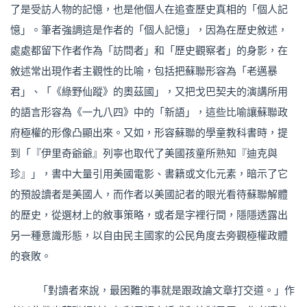
了是受訪人物的記憶，也是他個人在追查歷史真相的「個人記
憶」。筆者強調這是作者的「個人記憶」，因為在歷史敘述，
處處都留下作者作為「訪問者」和「歷史觀察者」的身影，在
敘述常出現作者主觀性的比喻，包括把蘇聯形容為「老邁暴
君」、「《綠野仙蹤》的奧茲國」，又把戈巴契夫的演講所用
的語言形容為《一九八四》中的「新語」，這些比喻讓蘇聯政
府極權的形像凸顯出來。又如，形容蘇聯的學童教科書時，提
到「『伊里奇爺爺』列寧也取代了美國孩童所熟知『迪克與
珍』」，書中大量引用美國電影、書籍或文化元素，暗示了它
的預設讀者是美國人，而作者以美國記者的眼光看待蘇聯解體
的歷史，從選材上的敘事策略，或者是字裡行間，隱隱透露出
另一種意識形態，以自由民主國家的公民角度去旁觀極權政體
的衰敗。
「對讀者來說，最困難的事就是跟政論文章打交道。」作