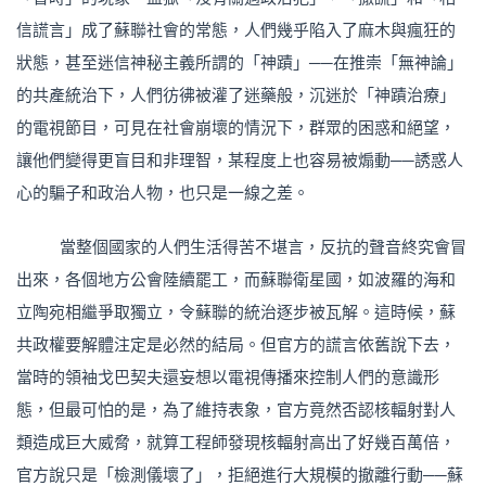
信謊言」成了蘇聯社會的常態，人們幾乎陷入了麻木與瘋狂的
狀態，甚至迷信神秘主義所謂的「神蹟」──在推崇「無神論」
的共產統治下，人們彷彿被灌了迷藥般，沉迷於「神蹟治療」
的電視節目，可見在社會崩壞的情況下，群眾的困惑和絕望，
讓他們變得更盲目和非理智，某程度上也容易被煽動──誘惑人
心的騙子和政治人物，也只是一線之差。
當整個國家的人們生活得苦不堪言，反抗的聲音終究會冒
出來，各個地方公會陸續罷工，而蘇聯衛星國，如波羅的海和
立陶宛相繼爭取獨立，令蘇聯的統治逐步被瓦解。這時候，蘇
共政權要解體注定是必然的結局。但官方的謊言依舊說下去，
當時的領袖戈巴契夫還妄想以電視傳播來控制人們的意識形
態，但最可怕的是，為了維持表象，官方竟然否認核輻射對人
類造成巨大威脅，就算工程師發現核輻射高出了好幾百萬倍，
官方說只是「檢測儀壞了」，拒絕進行大規模的撤離行動──蘇