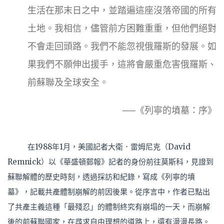
生活在那末日之中，並踏遍這座沒落帝國的所有
土地。我相信，儘管前方困難重重，但他們絕對
不會走回頭路。我們不能忽視俄羅斯的發展。如
果我們不願伸出援手，這將會嚴重危害俄羅斯、
前蘇聯及全球安全。
──《列寧的墳墓：序》
在1988年1月，美國記者大衛．雷姆尼克（David
Remnick）以《華盛頓郵報》記者的身份前往莫斯科，見證到
蘇聯解體的歷史時刻，透過採訪和紀錄，寫成《列寧的墳
墓》，記載共產體制崩解的前因後果。從序言中，作者已點出
了共產主義這種「最殘忍」的體制終究有崩塌的一天，而崩解
後的前蘇聯國家，在尋求自由理想的道路上，還有漫漫長路。