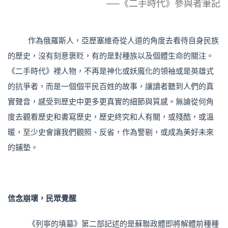
──《二手時代》參與者筆記
作為俄羅斯人，亞歷塞維奇從人道的角度去看待自身民族
的歷史，沒有刻意褒貶，有的是對種族以及個體生命的關注。
《二手時代》裡人物，不再是神化或妖魔化的領袖或是英雄式
的抗爭者，而是一個個平民百姓的故事，讓讀者聽到人們的真
實聲音，感受到歷史中更多更真實的細節與質感。無論從何角
度去觀看歷史和書寫歷史，歷史終究和人有關，或殘酷，或溫
暖，至少史會讓我們觀照、反省，作為警剔，或成為美好未來
的鋪墊。
信念崩壞，民眾覺醒
《列寧的墳墓》第二部記述的是蘇聯政體即將解體前種種