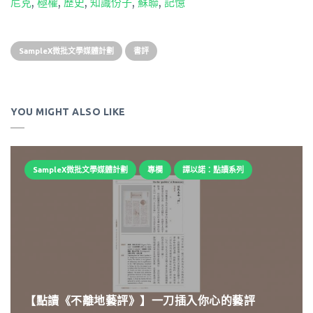
尼克
,
極權
,
歷史
,
知識份子
,
蘇聯
,
記憶
SampleX微批文學媒體計劃
書評
YOU MIGHT ALSO LIKE
SampleX微批文學媒體計劃
專欄
譚以諾：點讀系列
【點讀《不離地藝評》】一刀插入你心的藝評