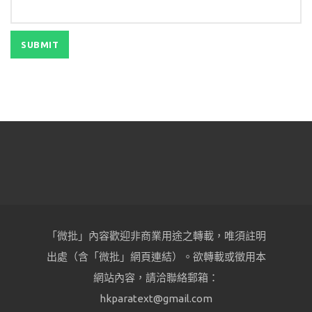
「微批」內容歡迎非商業用途之轉載，唯須註明
出處（含「微批」網頁連結）。欲轉載或徵用本
網站內容，請洽聯絡郵箱：
hkparatext@gmail.com