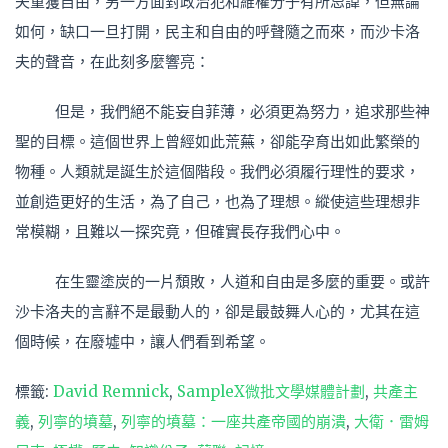
夫重獲自由，另一方面對政治犯和維權分子有所忌諱，但無論
如何，缺口一旦打開，民主和自由的呼聲隨之而來，而沙卡洛
夫的聲音，在此刻多麼響亮：
但是，我們絕不能妄自菲薄，必須更為努力，追求那些神
聖的目標。這個世界上曾經如此荒蕪，卻能孕育出如此繁榮的
物種。人類就是誕生於這個階段。我們必須履行理性的要求，
並創造更好的生活，為了自己，也為了理想。縱使這些理想非
常模糊，且難以一探究竟，但確實長存我們心中。
在生靈塗炭的一片頹敗，人道和自由是多麼的重要。或許
沙卡洛夫的言辭不是最動人的，卻是最鼓舞人心的，尤其在這
個時候，在廢墟中，讓人們看到希望。
標籤:
David Remnick
,
SampleX微批文學媒體計劃
,
共產主
義
,
列寧的墳墓
,
列寧的墳墓：一座共產帝國的崩潰
,
大衛．雷姆