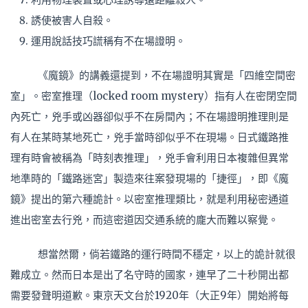
誘使被害人自殺。
運用說話技巧謊稱有不在場證明。
《魔鏡》的講義還提到，不在場證明其實是「四維空間密
室」。密室推理（locked room mystery）指有人在密閉空間
內死亡，兇手或凶器卻似乎不在房間內；不在場證明推理則是
有人在某時某地死亡，兇手當時卻似乎不在現場。日式鐵路推
理有時會被稱為「時刻表推理」，兇手會利用日本複雜但異常
地準時的「鐵路迷宮」製造來往案發現場的「捷徑」，即《魔
鏡》提出的第六種詭計。以密室推理類比，就是利用秘密通道
進出密室去行兇，而這密道因交通系統的龐大而難以察覺。
想當然爾，倘若鐵路的運行時間不穩定，以上的詭計就很
難成立。然而日本是出了名守時的國家，連早了二十秒開出都
需要發聲明道歉。東京天文台於1920年（大正9年）開始將每