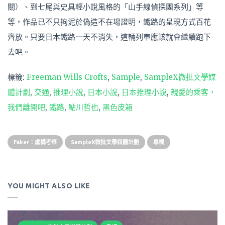
關）、到七尾與史具輕小說風格的「山手線偵探團系列」等
等，作品已不只拘泥於偽造不在場證明，鐵路的呈現方式百花
齊放。只要日本鐵路一天不消失，這輛列車應該就會繼續跑下
去吧。
標籤:
Freeman Wills Crofts
,
Sample
,
SampleX微批文學媒
體計劃
,
交通
,
推理小說
,
日本小說
,
日本推理小說
,
親愛的乘客，
我們離開吧
,
鐵路
,
鮎川哲也
,
黑色皮箱
Faker：虛構考察
SampleX微批文學媒體計劃
專欄
YOU MIGHT ALSO LIKE