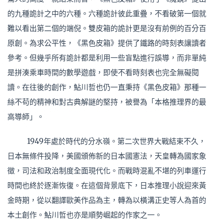
的九種詭計之中的六種。六種詭計彼此重疊，不看破第一個就
難以看出第二個的端倪。雙皮箱的詭計更是沒有前例的百分百
原創。為求公平性，《黑色皮箱》提供了鐵路的時刻表讓讀者
參考。但幾乎所有詭計都是利用一些盲點進行誤導，而非單純
是拼湊乘車時間的數學遊戲，即使不看時刻表也完全無礙閱
讀。在往後的創作，鮎川哲也仍一直秉持《黑色皮箱》那種一
絲不苟的精神和對古典解謎的堅持，被譽為「本格推理界的最
高導師」。
1949年處於時代的分水嶺。第二次世界大戰結束不久，
日本無條件投降，美國頒佈新的日本國憲法，天皇轉為國家象
徵，司法和政治制度全面現代化。而戰時混亂不堪的列車運行
時間也終於逐漸恢復。在這個背景底下，日本推理小說迎來黃
金時期，從以翻譯歐美作品為主，轉為以橫溝正史等人為首的
本土創作。鮎川哲也亦是順勢崛起的作家之一。