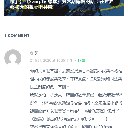
家」】《Sample 樣本》第六期編輯的話：在世界
那樣大的餐桌上共膳
1 COMMENT
芝
21 6 月, 2020 at 10:39 上午
回覆
你的文章很有趣，之前沒想過日本鐵路小說與本格推
理小說的發展與教育、守時意識、二戰記憶和司法與
民主制度的改革有關。
我就是怕「拼湊乘車時間的數學遊戲」(因為我數學不
好:P，也不喜歡像遊戲的推理小說)，原來鐵路小說的
謎團設計可以很豐富。(你說「《黑色皮箱》使用了
《魔鏡》提出的九種詭計之中的六種」！！)
突然想起克莉絲蒂的《殺人一瞬間》(4:50 from