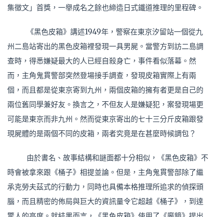
集徵文」首獎，一舉成名之餘也締造日式鐵道推理的里程碑。
《黑色皮箱》講述1949年，警察在東京汐留站一個從九
州二島站寄出的黑色皮箱裡發現一具男屍。當警方到訪二島調
查時，得悉嫌疑最大的人已經自殺身亡，事件看似落幕。然
而，主角鬼貫警部突然登場接手調查，發現皮箱實際上有兩
個，而且都是從東京寄到九州，兩個皮箱的擁有者更是自己的
兩位舊同學兼好友。換言之，不但友人是嫌疑犯，案發現場更
可能是東京而非九州。然而從東京寄出的七十三分斤皮箱跟發
現屍體的是兩個不同的皮箱，兩者究竟是在甚麼時候調包？
由於書名、故事結構和謎面都十分相似，《黑色皮箱》不
時會被拿來跟《桶子》相提並論。但是，主角鬼貫警部除了繼
承克勞夫茲式的行動力，同時也具備本格推理所追求的偵探頭
腦，而且精密的佈局與巨大的資訊量令它超越《桶子》，到達
驚人的高度。就結果而言，《黑色皮箱》使用了《魔鏡》提出