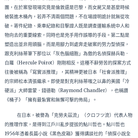
團，在於案發現場究竟是倫敦還是巴黎，而女屍又是甚麼時候
被裝進木桶內，若弄不清兩個問題，不在場證明詭計就無從攻
破。寄件紀錄、乘車紀錄和目擊證人既是調查運輸系統中人和
物向去的重要線索，同時也是兇手用作誤導的手段。第二點是
塑造出並非用頭腦，而是用腳力到處奔走破案的努力型偵探，
跟克利絲蒂筆下那位以「灰色腦細胞」為傲的名偵探赫兵勒．
白羅（Hercule Poirot）剛剛相反。這種不辭勞苦的探案方式
往後被稱為「寫實派推理」，其精神更被日本「社會派推理」
的宗師松本清張繼承。即使是對克利絲蒂嗤之以鼻的美國「冷
硬派」大師雷蒙．錢德勒（Raymond Chandler），也稱讚
《桶子》「擁有最紮實和無懈可擊的佈局」。
在日本，被譽為「克勞夫茲流」（クロフツ流）代表人物
的推理作家，是得到江戶川亂步提拔的鮎川哲也。鮎川哲也
1956年憑着長篇小說《黑色皮箱》獲得講談社的「偵探小說全