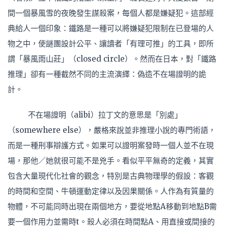
間一個暴風雪的夜晚發生謀殺案，每個人都是嫌疑犯。這部經
典給人一個印象：鐵路是一種可以將嫌疑犯限制在已登場的人
物之中，使謎團設計公平、讓讀者「有理可推」的工具，即所
謂「暴風雨山莊」（closed circle）。然而在日本，對「鐵路
推理」卻有一種截然不同的主流演繹：偽造不在場證明的詭
計。
不在場證明（alibi）拉丁文的意思是「別處」
（somewhere else），嚴格來說並非推理小說的專門術語，
而是一種刑事辯護方式。如果可以證明案發時一個人並不在現
場，那他／她就很可能不是兇手。看似平平無奇的定義，其實
包含大量現代化社會的觀念，特別是古典物理學的假設：客觀
的時間和空間、牛頓運動定律以及因果關係。人作為有質量的
物體，不可能同時出現在兩個地方，要從地點A移動到地點B需
要一個作用力並需時t。殺人必須在時間點A、用直接或間接的