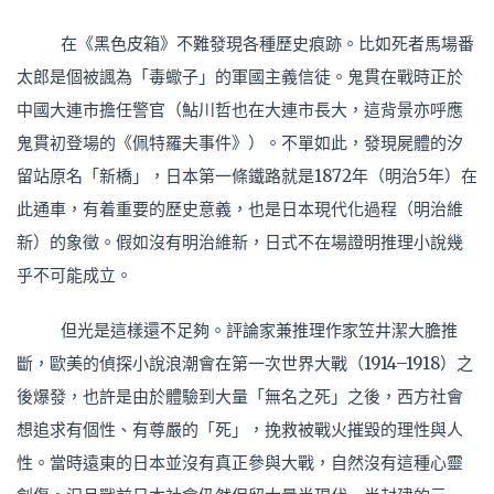
在《黑色皮箱》不難發現各種歷史痕跡。比如死者馬場番
太郎是個被諷為「毒蠍子」的軍國主義信徒。鬼貫在戰時正於
中國大連市擔任警官（鮎川哲也在大連市長大，這背景亦呼應
鬼貫初登場的《佩特羅夫事件》）。不單如此，發現屍體的汐
留站原名「新橋」，日本第一條鐵路就是1872年（明治5年）在
此通車，有着重要的歷史意義，也是日本現代化過程（明治維
新）的象徵。假如沒有明治維新，日式不在場證明推理小說幾
乎不可能成立。
但光是這樣還不足夠。評論家兼推理作家笠井潔大膽推
斷，歐美的偵探小說浪潮會在第一次世界大戰（1914–1918）之
後爆發，也許是由於體驗到大量「無名之死」之後，西方社會
想追求有個性、有尊嚴的「死」，挽救被戰火摧毀的理性與人
性。當時遠東的日本並沒有真正參與大戰，自然沒有這種心靈