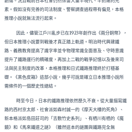
創傷。況且戰前日本社會仍然保留大量半現代、半封建的元
素。假如沒有完善的司法制度、警察調查過程帶有偏見，本格
推理小說就無法流行起來。
因此，儘管江戶川亂步已在1923年創作出《兩分銅幣》，
但日本推理小說要到戰後才真正踏上軌道。明治時代興建鐵
路、義務教育提高了識字率並令物理常識全面普及、守時意識
提升了鐵路運行的精確度，再加上二戰的戰爭記憶以及後來司
法與民主制度的改革，本格推理和日式鐵路推理終於打穩基
礎。《黑色皮箱》這部小說，幾乎可說是確立日本推理小說所
需條件的一個歷史性總結。
時至今日，日本的鐵路推理依然歷久不衰。從大量描寫鐵
路的西村京太郎、社會派如森村誠一的《摩天大樓的死角》、
新本格派如島田莊司的「吉敷竹史系列」、有栖川有栖的《魔
鏡》和《馬來鐵道之謎》（雖然這本的謎團與鐵路完全無