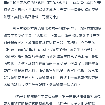
年6月10日定為時的紀念日（時の記念日），藉以強化國民的守
時意識。自此，日本鐵路逐漸成為世界首屈一指最精確的交通
系統，讓日式鐵路推理「有機可乘」。
對日式鐵路推理影響深遠的一部歐美作品，內容並非以鐵
路為主要交通工具。1920年，正當克利絲蒂出版處女作《史岱
爾莊謀殺案》，愛爾蘭推理作家福里曼．威利斯．克勞夫茲
（Freeman Wills Crofts）也發表了他的處女作《桶子》。
《桶子》講述倫敦的藝術家收到經海運來自巴黎的木桶，聲稱
內容物是金幣，誰知在裡面發現一具女屍。但當探長到巴黎調
查時，發現原來木桶是由倫敦寄到巴黎，再寄回倫敦，寄出者
就是藝術家自己。於是藝術家被捕，最終由一位私家偵探查出
木桶的移動是兇手故佈疑陣，還藝術家一個清白。
《桶子》的開創性主要有兩點。第一點是利用運輸系統造
成人和物件的複雜移動擾亂調查。《桶子》最令人困惑的謎