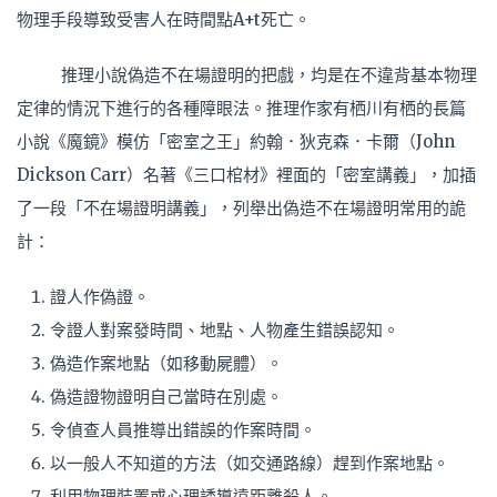
物理手段導致受害人在時間點A+t死亡。
推理小說偽造不在場證明的把戲，均是在不違背基本物理
定律的情況下進行的各種障眼法。推理作家有栖川有栖的長篇
小說《魔鏡》模仿「密室之王」約翰．狄克森．卡爾（John
Dickson Carr）名著《三口棺材》裡面的「密室講義」，加插
了一段「不在場證明講義」，列舉出偽造不在場證明常用的詭
計：
證人作偽證。
令證人對案發時間、地點、人物產生錯誤認知。
偽造作案地點（如移動屍體）。
偽造證物證明自己當時在別處。
令偵查人員推導出錯誤的作案時間。
以一般人不知道的方法（如交通路線）趕到作案地點。
利用物理裝置或心理誘導遠距離殺人。