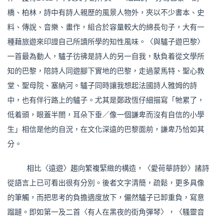
橋、柏林，詩中有詩人親歷的風景人物外，夾以不少書本、史
料、傳說、音樂、畫作，組合於容量較大的綿長句子，大有一
種藉旅遊來印證自己所讀所學的知性風味。〈與驢子遊巴黎〉
一首最為動人，驢子彷彿是詩人的另一自我，馱負着從文學所
知的巴黎，陪詩人同遊腳下實地的巴黎，走過蒙馬特、聖心教
堂、聖母院、塞納河。驢子同時讓我想起法國詩人雅姆的詩
中，也有伴行路上的驢子。尤其是鄭政恆仔細描寫「牠累了，
低着頭，眼蓋半閤，耳朵下垂／像一個謙卑而沒有自信的小學
生」相信是他的自況，在文化深遠的巴黎面前，謙卑乃恰如其
分。
相比〈遠遊〉趨向繁複緊緻的構造，〈愛荷華詩鈔〉諸詩
從語言上已可看出很有分別。後者文字清簡，疏鬆，更多具像
的筆觸，而把思考的負擔適度放下，儼然驢子已卸重負，寫意
蹓躂。即如第一及二首〈有人在黑夜的街角彈琴〉，〈騷靈音