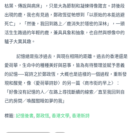
枯葉、傳說與病床」，只是大為節制和凝練得像箴言。詩後段
出現的鹿，我也有見過，鄭政恆從牠想到「以原始的本能逃避
死亡」，「然後，我回到路上／鹿消失於隱密的深林」，一頭
活生生路過的年輕的鹿，兼具具象和抽象，也自然與想像中的
驢子大異其趣。
記憶總是指涉過去，與現在相隔的距離。過去的香港還是
愛荷華，生命中的種種美好與惡事，皆為有待整理並賦予意義
的記憶──寫詩之於鄭政恆，大概也是這樣的一個過程，重新發
現和醒覺，像〈愛荷華詩鈔〉的另一篇〈商市街的早上〉：
「好像沒有記憶的人／在路上尋找斷續的線索／直至我回到自
己的房間／喚醒酣睡如夢的我」
標籤:
記憶後書
,
鄭政恆
,
香港文學
,
香港新詩