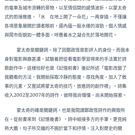
的電車及城市流轉的景物，以至情侶間的感情波折，以蒙太奇
式的剪接推進，「水 在地上開了一朵花」一再穿插，不僅讓
各項意象展開於讀者眼前，還內蘊一股水樣的溶勁，個人情感
與鬧市街貌如一體多面，呼應着水之凝合先於落地開花。
蒙太奇是關鍵詞。除了因鄭政恆是影評人的身份，而我本
身對電影興趣甚濃，試驗着把從看電影學習得來的手法置於詩
歌創作中，這樣恰好也是《記憶前書》後記所述「電影改變了
我觀看的方法，我開始採取冷靜的態度，尋找角度，加入了敘
事的元素，又嘗試將蒙太奇的技巧，放進詩的創作裡」。詩集
收入2002至2007年的詩作，彼時我尚懵懂，尚未開始探索。
蒙太奇的確是關鍵詞，也是我閱讀鄭政恆詩作的興致所
在。從前書來到《記憶後書》，詩中組接多方的手筆，更見純
熟大膽，句子所交織的不囿於當下和抒情，注入對歷史的關