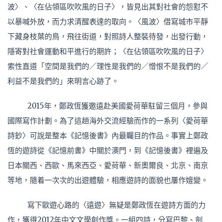
波〉、〈在佔領區吹吹風的日子〉，皆見出其對社會的怨懟不
以暴喊外放，而力求清醒表達的取向。〈風波〉借寫城市平靜
下藏身枝葉的鳥，飛往街道，對照詩人整裝待發，出發行動，
隱寄對社會運動和平進行的期許；〈在佔領區吹吹風的日子〉
索性直道「空間是我們的／理性是我們的／憎恨不是我們的／
利益不是我們的」來明言心跡了。
2015年，鄭政恆獲邀遠赴美國愛荷華駐留三個月，參與
國際寫作計劃。為了這趟海外交流經驗而作的一系列〈愛荷華
詩鈔〉可說是整本《記憶後書》內最矚目的作品。事實上鄭政
恆的遊詩從《記憶前書》中關於澳門，到《記憶後書》裡遍及
日本關西、西歐、馬來西亞、愛荷華、新奧爾良、北京、南京
等地，隨着一次次的出遊體驗，相應遊詩的面貌也屢作嬗變。
寫下歐遊心路的〈遠遊〉無疑是鄭政恆在遊詩方面的力
作，獲得2012年中文文學創作獎。一組四詩，分寫巴黎、劍