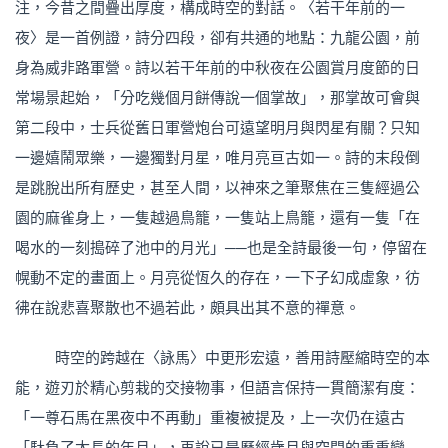
注，今昔之間疊出厚度，構成時空的對話。〈若干年前的一
夜〉是一首例證，詩分四段，卻有共通的地點：九龍公園，前
身為威非路軍營。詩以若干年前的中秋夜在公園賞月度節的日
常場景起始，「分吃幾個月餅傳說一個掌故」，那掌故可會與
第二段中，士兵從舊日軍營炮台可遠望明月與閃星有關？只知
一邊嬉鬧眾樂，一邊獨對月星，唯月亮亘古如一。詩的末段倒
是跳脫出所有歷史，甚至人間，以神來之筆聚焦在三隻經過公
園的麻雀身上，一隻越過鳥籠，一隻站上鳥籠，還有一隻「在
喝水的一刻搗碎了池中的月光」──也是全詩最後一句，停留在
幌動不定的畫面上。月亮從恆久的存在，一下子幻成虛象，彷
彿在說悲喜聚散也不過若此，頗具出其不意的禪意。
時空的跨越在〈詠馬〉中更形宏遠，善用詩壓縮時空的本
能，遊刃於精心剪栽的交接物事，但語言保持一貫簡潔有度：
「一尊石馬在黑夜中不再動」重複被提及，上一次仍在遠古
「馱負了太長的年月」，再說已是歷經歲月與空間的重重變