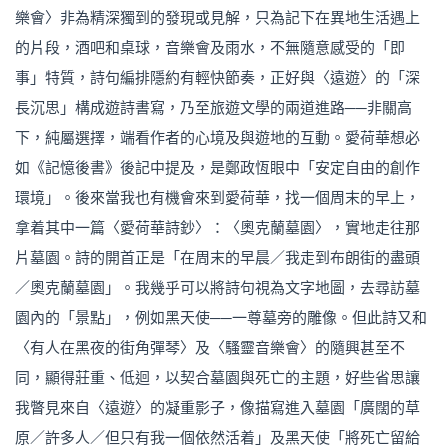
樂會〉非為精深獨到的發現或見解，只為記下在異地生活遇上
的片段，酒吧和桌球，音樂會及雨水，不無隨意感受的「即
事」特質，詩句編排隱約有輕快節奏，正好與〈遠遊〉的「深
長沉思」構成遊詩書寫，乃至旅遊文學的兩道進路──非關高
下，純屬選擇，端看作者的心境及與遊地的互動。愛荷華想必
如《記憶後書》後記中提及，是鄭政恆眼中「安定自由的創作
環境」。後來當我也有機會來到愛荷華，找一個周末的早上，
拿着其中一篇〈愛荷華詩鈔〉：〈奧克蘭墓園〉，實地走往那
片墓園。詩的開首正是「在周末的早晨／我走到布朗街的盡頭
／奧克蘭墓園」。我幾乎可以將詩句視為文字地圖，去尋訪墓
園內的「景點」，例如黑天使──一尊墓旁的雕像。但此詩又和
〈有人在黑夜的街角彈琴〉及〈騷靈音樂會〉的隨興甚至不
同，顯得莊重、低迴，以契合墓園與死亡的主題，好些省思讓
我瞥見來自〈遠遊〉的凝重影子，像描寫進入墓園「廣闊的草
原／許多人／但只有我一個依然活着」及黑天使「將死亡留給