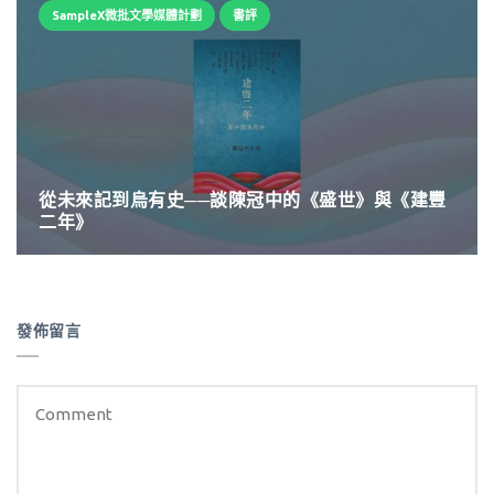
SampleX微批文學媒體計劃
書評
從未來記到烏有史──談陳冠中的《盛世》與《建豐
二年》
發佈留言