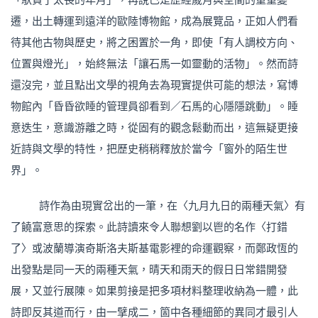
遷，出土轉運到遠洋的歐陸博物館，成為展覽品，正如人們看
待其他古物與歷史，將之困置於一角，即使「有人調校方向、
位置與燈光」，始終無法「讓石馬一如靈動的活物」。然而詩
還沒完，並且點出文學的視角去為現實提供可能的想法，寫博
物館內「昏昏欲睡的管理員卻看到／石馬的心隱隱跳動」。睡
意迭生，意識游離之時，從固有的觀念鬆動而出，這無疑更接
近詩與文學的特性，把歷史稍稍釋放於當今「窗外的陌生世
界」。
詩作為由現實岔出的一筆，在〈九月九日的兩種天氣〉有
了饒富意思的探索。此詩讀來令人聯想劉以鬯的名作〈打錯
了〉或波蘭導演奇斯洛夫斯基電影裡的命運觀察，而鄭政恆的
出發點是同一天的兩種天氣，晴天和雨天的假日日常錯開發
展，又並行展陳。如果剪接是把多項材料整理收納為一體，此
詩即反其道而行，由一擘成二，箇中各種細節的異同才最引人