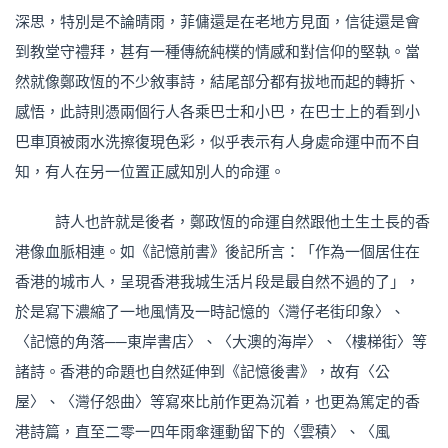
深思，特別是不論晴雨，菲傭還是在老地方見面，信徒還是會
到教堂守禮拜，甚有一種傳統純樸的情感和對信仰的堅執。當
然就像鄭政恆的不少敘事詩，結尾部分都有拔地而起的轉折、
感悟，此詩則憑兩個行人各乘巴士和小巴，在巴士上的看到小
巴車頂被雨水洗擦復現色彩，似乎表示有人身處命運中而不自
知，有人在另一位置正感知別人的命運。
詩人也許就是後者，鄭政恆的命運自然跟他土生土長的香
港像血脈相連。如《記憶前書》後記所言：「作為一個居住在
香港的城市人，呈現香港我城生活片段是最自然不過的了」，
於是寫下濃縮了一地風情及一時記憶的〈灣仔老街印象〉、
〈記憶的角落──東岸書店〉、〈大澳的海岸〉、〈樓梯街〉等
諸詩。香港的命題也自然延伸到《記憶後書》，故有〈公
屋〉、〈灣仔怨曲〉等寫來比前作更為沉着，也更為篤定的香
港詩篇，直至二零一四年雨傘運動留下的〈雲積〉、〈風