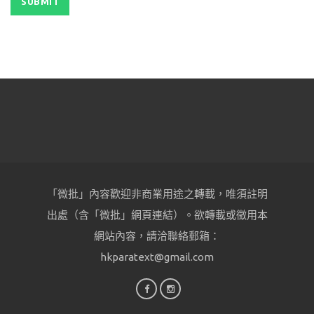
「微批」內容歡迎非商業用途之轉載，唯須註明
出處（含「微批」網頁連結）。欲轉載或徵用本
網站內容，請洽聯絡郵箱：
hkparatext@gmail.com