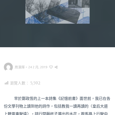
周漢輝
•
24 2 月, 2019
瀏覽人數：
5,592
早於鄭政恆的上一本詩集《記憶前書》面世前，我已在各
份文學刊物上讀到他的詩作，包括教我一讀再讀的〈皇后大道
上聽電車駛遠〉，詩行間藉杯子濺出的水花，跟馬路上行駛中