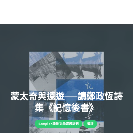
蒙太奇與遠遊──讀鄭政恆詩
集《記憶後書》
SampleX微批文學媒體計劃
書評