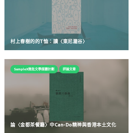
村上春樹的的T恤：讀〈東尼瀧谷〉
SampleX微批文學媒體計劃
評論文章
論〈金都茶餐廳〉中Can-Do精神與香港本土文化