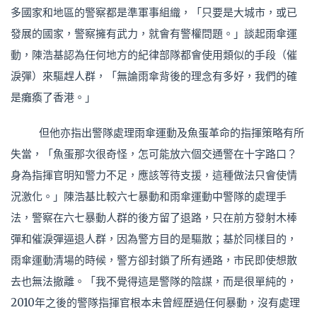
多國家和地區的警察都是準軍事組織，「只要是大城市，或已
發展的國家，警察擁有武力，就會有警權問題。」談起雨傘運
動，陳浩基認為任何地方的紀律部隊都會使用類似的手段（催
淚彈）來驅趕人群，「無論雨傘背後的理念有多好，我們的確
是癱瘓了香港。」
但他亦指出警隊處理雨傘運動及魚蛋革命的指揮策略有所
失當，「魚蛋那次很奇怪，怎可能放六個交通警在十字路口？
身為指揮官明知警力不足，應該等待支援，這種做法只會使情
況激化。」陳浩基比較六七暴動和雨傘運動中警隊的處理手
法，警察在六七暴動人群的後方留了退路，只在前方發射木棒
彈和催淚彈逼退人群，因為警方目的是驅散；基於同樣目的，
雨傘運動清場的時候，警方卻封鎖了所有通路，市民即使想散
去也無法撤離。「我不覺得這是警隊的陰謀，而是很單純的，
2010年之後的警隊指揮官根本未曾經歷過任何暴動，沒有處理