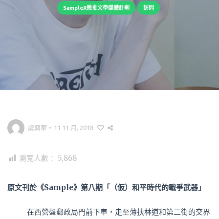
SampleX微批文學媒體計劃
訪問
虞興華
•
11 11 月, 2018
瀏覽人數：
5,868
原文刊於《Sample》第八期「（仮）和平時代的戰爭武器」
在西營盤郵政局門前下車，走至薄扶林道和第二街的交界