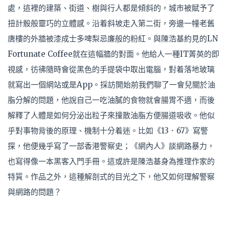
處，這裡的建築、街道、樹與行人都是傾斜的，城市被賦予了
扭計骰般靈巧的立體感。沿着斜坡走入第二街，旁邊一幢老舊
唐樓的外牆被漆成士多啤梨忌廉般的粉紅。與陳浩基約見的LN
Fortunate Coffee就在這幅牆的對面。他給人一種IT菁英的即
視感，彷彿隨時會從黑色的手提袋中取出電腦，對着落地玻璃
就寫出一個網站或是App。採訪開始前我們聊了一會兒關於油
脂分解的問題，他說自己一吃油膩的食物就會腸胃不適，而後
解釋了人體是如何分泌出粒子來撞散油脂方便腸道吸收。他似
乎對事物背後的原理、機制十分着迷。比如《13．67》寫警
探，他便幾乎寫了一部香港警察史；《網內人》談網路暴力，
也寫得像一本黑客入門手冊。這或許是陳浩基身為推理作家的
特質。作品之外，這種解剖式的目光之下，他又如何理解警察
與網路的問題？