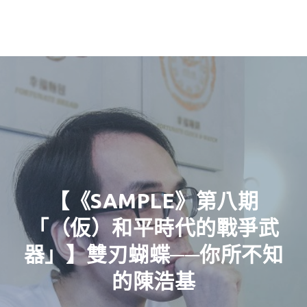
【《SAMPLE》第八期
「（仮）和平時代的戰爭武
器」】雙刃蝴蝶──你所不知
的陳浩基