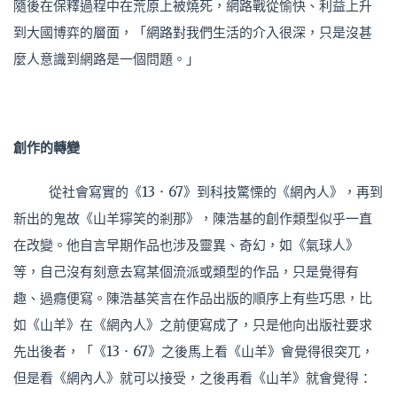
隨後在保釋過程中在荒原上被燒死，網路戰從愉快、利益上升
到大國博弈的層面，「網路對我們生活的介入很深，只是沒甚
麼人意識到網路是一個問題。」
創作的轉變
從社會寫實的《13．67》到科技驚慄的《網內人》，再到
新出的鬼故《山羊獰笑的剎那》，陳浩基的創作類型似乎一直
在改變。他自言早期作品也涉及靈異、奇幻，如《氣球人》
等，自己沒有刻意去寫某個流派或類型的作品，只是覺得有
趣、過癮便寫。陳浩基笑言在作品出版的順序上有些巧思，比
如《山羊》在《網內人》之前便寫成了，只是他向出版社要求
先出後者，「《13．67》之後馬上看《山羊》會覺得很突兀，
但是看《網內人》就可以接受，之後再看《山羊》就會覺得：