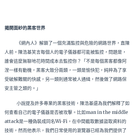
揭開面紗的黑客世界
《網內人》解鎖了一個充滿監控與危險的網路世界，直陳
人前。陳浩基笑言每個人的電子儀器都可能被監控，問題是，
誰會這麼無聊地花時間成本去監控你？「不是每個黑客都像阿
涅一樣有動機，黑客大致分兩類，一類是愉快犯，純粹為了享
受破解難關的快感，另一類則通常被人通緝，然後做了網路保
安主管之類的。」
小說提及許多專業的黑客技術，陳浩基還為我們解釋了如
何查看自己的電子儀器是否被攻擊。比如man in the middle
attack是一種偽裝成同名Wi-Fi，在中間截取數據盜取資料的
技術，然而他表示，我們日常使用的瀏覽器已經為我們提供了