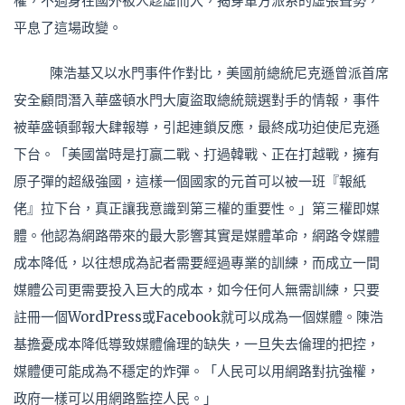
權，不過身在國外被人趁虛而入，揭穿軍方派系的虛張聲勢，
平息了這場政變。
陳浩基又以水門事件作對比，美國前總統尼克遜曾派首席
安全顧問潛入華盛頓水門大廈盜取總統競選對手的情報，事件
被華盛頓郵報大肆報導，引起連鎖反應，最終成功迫使尼克遜
下台。「美國當時是打贏二戰、打過韓戰、正在打越戰，擁有
原子彈的超級強國，這樣一個國家的元首可以被一班『報紙
佬』拉下台，真正讓我意識到第三權的重要性。」第三權即媒
體。他認為網路帶來的最大影響其實是媒體革命，網路令媒體
成本降低，以往想成為記者需要經過專業的訓練，而成立一間
媒體公司更需要投入巨大的成本，如今任何人無需訓練，只要
註冊一個WordPress或Facebook就可以成為一個媒體。陳浩
基擔憂成本降低導致媒體倫理的缺失，一旦失去倫理的把控，
媒體便可能成為不穩定的炸彈。「人民可以用網路對抗強權，
政府一樣可以用網路監控人民。」