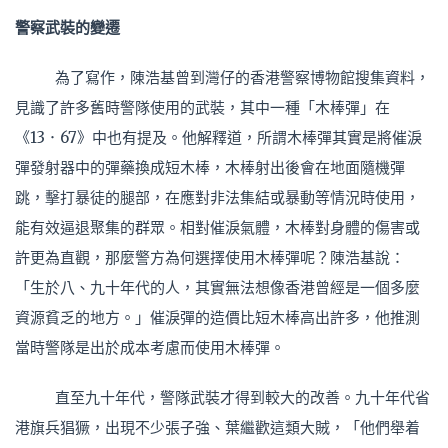
警察武裝的變遷
為了寫作，陳浩基曾到灣仔的香港警察博物館搜集資料，
見識了許多舊時警隊使用的武裝，其中一種「木棒彈」在
《13．67》中也有提及。他解釋道，所謂木棒彈其實是將催淚
彈發射器中的彈藥換成短木棒，木棒射出後會在地面隨機彈
跳，擊打暴徒的腿部，在應對非法集結或暴動等情況時使用，
能有效逼退聚集的群眾。相對催淚氣體，木棒對身體的傷害或
許更為直觀，那麼警方為何選擇使用木棒彈呢？陳浩基說：
「生於八、九十年代的人，其實無法想像香港曾經是一個多麼
資源貧乏的地方。」催淚彈的造價比短木棒高出許多，他推測
當時警隊是出於成本考慮而使用木棒彈。
直至九十年代，警隊武裝才得到較大的改善。九十年代省
港旗兵猖獗，出現不少張子強、葉繼歡這類大賊，「他們舉着