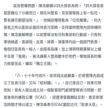
談及警權問題，陳浩基續以四大探長為例，「四大探長是
甚麼職位？沙展而已，現在叫警長，見習督察肩上有一粒花，
警長連花都還沒有。」，他稱這種現象為「位低權重」，四大
探長之所以能如此猖狂地貪污受賄，全拜當時警隊內部架構所
賜。陳浩基解釋道，以前警察沒有分刑事部和行動部，只有刑
事偵緝處，查謀殺、反黑、掃黃、掃毒等均由一個部門負責，
每個分區各有一組人，由探長指揮，加上港英時期督察以上幾
乎全是「鬼頭」，無法讓華人警員聽令於他們，導致探長的權
力膨脹至此，儼如「獨立王國」。
「六、七十年代收片、收茶錢太過嚴重，於是警隊內部成
立了反貪污部，又叫『棺材舖』。」，自己查自己，效果可想
而知。曾有人提出成立另一個監管部門處理警察貪污問題，即
是後來的廉政公署（ICAC），卻遭港督戴麟趾反對，直至麥理
浩時期才得以成立。陳浩基表示ICAC猶如古代「欽差大臣」，