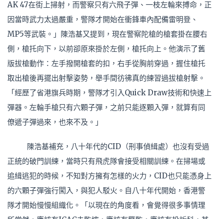
AK 47在街上掃射，而警察只有六飛子彈、一枝左輪來搏命，正
因當時武力太過嚴重，警隊才開始在衝鋒車內配備雷明登、
MP5等武裝。」陳浩基又提到，現在警察陀槍的槍套掛在腰右
側，槍托向下，以前卻原來掛於左側，槍托向上。他演示了舊
版拔槍動作：左手撥開槍套的扣，右手從胸前穿過，握住槍托
取出槍後再擺出射擊姿勢，舉手間彷彿真的練習過拔槍射擊。
「經歷了省港旗兵時期，警隊才引入Quick Draw技術和快速上
彈器。左輪手槍只有六顆子彈，之前只能逐顆入彈，就算有同
僚遞子彈過來，也來不及。」
陳浩基補充，八十年代的CID（刑事偵緝處）也沒有受過
正統的破門訓練，當時只有飛虎隊會接受相關訓練。在掃場或
追緝逃犯的時候，不知對方擁有怎樣的火力，CID也只能憑身上
的六顆子彈強行闖入，與犯人駁火。自八十年代開始，香港警
隊才開始慢慢組織化。「以現在的角度看，會覺得很多事情理