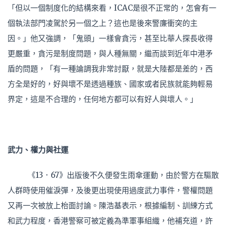
「但以一個制度化的結構來看，ICAC是很不正常的，怎會有一
個執法部門凌駕於另一個之上？這也是後來警廉衝突的主
因。」他又強調，「鬼頭」一樣會貪污，甚至比華人探長收得
更嚴重，貪污是制度問題，與人種無關，繼而談到近年中港矛
盾的問題，「有一種論調我非常討厭，就是大陸都是差的，西
方全是好的，好與壞不是透過種族、國家或者民族就能夠輕易
界定，這是不合理的，任何地方都可以有好人與壞人。」
武力、權力與社運
《13．67》出版後不久便發生雨傘運動，由於警方在驅散
人群時使用催淚彈，及後更出現使用過度武力事件，警權問題
又再一次被放上枱面討論。陳浩基表示，根據編制、訓練方式
和武力程度，香港警察可被定義為準軍事組織，他補充道，許