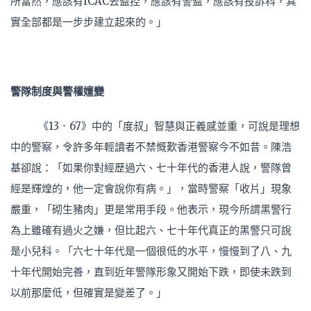
所當然，應該有ICAC去監控，應該有警監，應該有投訴科，其
實全部都是一步步建立起來的。」
警隊制度與警權嬗變
《13．67》中的「度叔」智慧與正義感並重，可說是理想
中的警察，令許多年輕讀者不禁慨歎香港警察今不如昔。陳浩
基卻說：「如果你對經歷過六、七十年代的香港人說，警隊曾
經是輝煌的，他一定會說你有病。」，當時警察「收片」現象
嚴重，「砌生豬肉」更是常用手段。他表示，現今所謂黑警行
為上雖確有過火之嫌，但比起六、七十年代真正的黑警只可說
是小兒科。「六七十年代是一個很低的水平，慢慢到了八、九
十年代開始完善，直到近年警隊形象又開始下跌，即使未跌到
以前那麼低，但確實是變差了。」