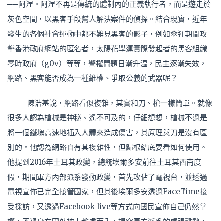
──阿涅。阿涅不再是傳統的體制內的正義執行者，而是遊走於
灰色空間，以黑客手段幫人解決案件的偵探。結合現實，近年
發生的各個社會運動中都不難見黑客的影子，例如傘運期間攻
擊香港政府網站的匿名者，太陽花學運實際發起者的黑客組織
零時政府（g0v）等等，警權問題日漸升温，民主逐漸失效，
網路、黑客能否成為一種維權、爭取公義的武器呢？
陳浩基說，網路看似複雜，其實和刀、槍一樣簡單。就像
很多人認為槍械是神秘、遙不可及的，仔細想想，槍械不過是
將一個鐵塊高速地插入人體來造成傷害，其原理與刀是沒有區
別的。他認為網路自有其複雜性，但歸根結底要看如何使用。
他提到2016年土耳其政變，總統埃爾多安前往土耳其西南度
假，期間軍方內部派系發動政變，首先攻佔了電視台，並透過
電視宣佈已完全接管國家，但其後埃爾多安透過FaceTime接
受採訪，又透過Facebook live等方式向國民宣佈自己仍然掌