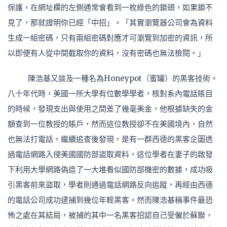
保護，在網址欄的左側通常會看到一枚綠色的鎖頭，如果鎖不
見了，那就證明你已經「中招」。「其實瀏覽器公司會為資料
生成一組密碼，只有兩組密碼對應才可瀏覽到加密的資訊，所
以即便有人從中間截取你的資料，沒有密碼也無法檢閱。」
陳浩基又談及一種名為Honeypot（蜜罐）的黑客技術。
八十年代時，美國一所大學有位數學學者，核對系內電話賬目
的時候，發現支出與使用之間差了幾毫美金，他根據缺失的金
額查到一位教授的賬戶，然而這位教授卻不在美國境內，自然
也無法打電話。繼續追查後發現，是有一群西德的黑客企圖透
過電話網路入侵美國國防部盜取資料，這位學者在妻子的啟發
下利用大學網路偽造了一大堆看似國防部機密的數據，成功吸
引黑客前來盜取，學者則通過電話網路反向追蹤，再經由西德
的電話公司成功逮捕到幾位年輕黑客。然而陳浩基稱事件最恐
怖之處在其結局，被捕的其中一名黑客招認自己受僱於蘇聯，