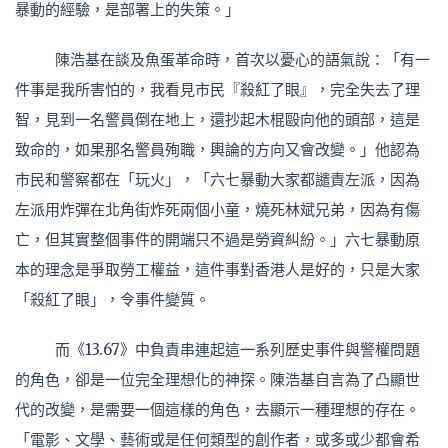
暴動的經驗，是部署上的失策。」
陳浩基在談及魚蛋革命時，首次以憂心的語氣說：「有一
件事是我所害怕的，我看見市民『殺紅了眼』，完全失去了理
智，見到一名警員倒在地上，還抄起木棍毆向他的頭部，這是
致命的，如果那名警員殉職，輿論的方向又會改變。」他認為
市民和警察都在「玩火」，「六七暴動大家都譴責左派，因為
左派用炸彈在北角街炸死兩個小童，燒死林斌兄弟，因為有傷
亡，但其實整個事件的開端只不過是勞資糾紛。」六七暴動原
本的理念是爭取勞工權益，這件事對香港人是好的，只是大家
「殺紅了眼」，令事件變質。
而《13.67》中負責串連起這一系列歷史事件與警權問題
的角色，卻是一位完全理想化的神探。陳浩基自言為了凸顯世
代的改變，是需要一個這樣的角色，去顯示一種理想的存在。
「電影、文學、藝術或是任何類型的創作者，或多或少都會希