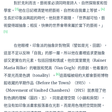
對於克利而言，藝術家必須同時是詩人、自然探險家和哲
[3]
[4]
學家。
他在日記裡清楚地把藝術、自然和自我畫上等號。
生長於印象派興起的時代，他刻意不跟隨，「世界越可怕，藝
術變得越抽象；相反，快樂的世界會帶來屬於當下的藝術。」
[5]
在他眼裡，印象派的抽象針對物質（譬如是光、田園），
這並不足以反映「自我」的那一層，所以他在畫裡追求更抽象
卻又更實在的元素，包括回憶和情感。他欣賞里爾克（Rainer
Maria Rilke）的敏銳和梵高（Van Gogh）的原創、他着重的
[6]
不是光而是色調（tonality）。
這兩幅被紐約大都會藝術博物
館收藏的早期作品《Before the Town》（1915）、
《Movement of Vaulted Chambers》（1915）就表現了他
對色調的理解（圖四、五）。同是處理空間（小鎮和房間），
他沒有如印象派畫家般落墨在光影，而是用色塊把空間割開，