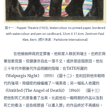
圖十一：Puppet Theatre (1923), Watercolour no primed paper, bordered
with watercolour and pen on cardboard, 52cm X 37.6cm, Zentrum Paul
Klee, Bern. (照片來源：Parkstone International)
在他被納粹政府定罪後，他和家人移民到瑞士，也終於與
畢加索見面，但健康亦自此一落千丈。或許是這個原因，他在
三十年代中期後代作品明顯的陰暗：在TATE所藏的
《Walpurgis Night》（1935） (圖十二)，克利回到他年輕時
代的強項，用細密的線編織了一場黑夜；另一幅私人收藏的
《Untitled (The Angel of Death)》（1940） （圖十三）
把他對死亡的意象畫了出來。比起他在一戰時期的作品以及對
死亡的看法，這些經歷過「以畫入罪」的作品終於不再繽紛，