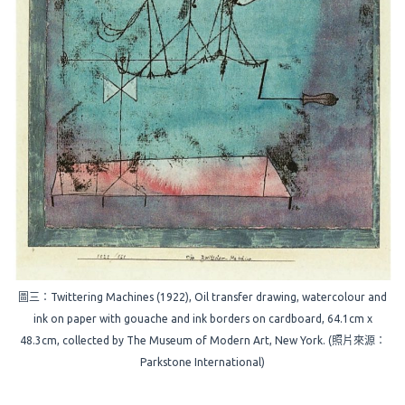
圖三：Twittering Machines (1922), Oil transfer drawing, watercolour and
ink on paper with gouache and ink borders on cardboard, 64.1cm x
48.3cm, collected by The Museum of Modern Art, New York. (照片來源：
Parkstone International)