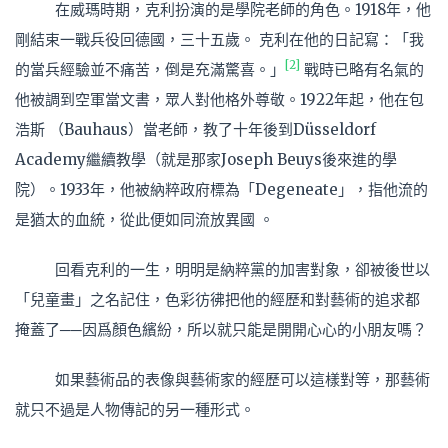
在威瑪時期，克利扮演的是學院老師的角色。1918年，他
剛結束一戰兵役回德國，三十五歲。 克利在他的日記寫：「我
[2]
的當兵經驗並不痛苦，倒是充滿驚喜。」
戰時已略有名氣的
他被調到空軍當文書，眾人對他格外尊敬。1922年起，他在包
浩斯 （Bauhaus）當老師，教了十年後到Düsseldorf
Academy繼續教學（就是那家Joseph Beuys後來進的學
院）。1933年，他被納粹政府標為「Degeneate」，指他流的
是猶太的血統，從此便如同流放異國 。
回看克利的一生，明明是納粹黨的加害對象，卻被後世以
「兒童畫」之名記住，色彩彷彿把他的經歷和對藝術的追求都
掩蓋了──因爲顏色繽紛，所以就只能是開開心心的小朋友嗎？
如果藝術品的表像與藝術家的經歷可以這樣對等，那藝術
就只不過是人物傳記的另一種形式。