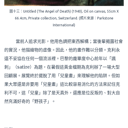
圖十三：Untitled (The Angel of Death) (1940), Oil on canvas, 55cm X
66.4cm, Private collection, Switzerland. (照片來源：Parkstone
International)
當前人追求光影，他用色調把東西解構；當後輩揭露社會
的實況，他描繪物的虛像。因此，他的畫作難以分類。克利永
遠不妥協在任何一個流派裡。巴黎的龐畢度中心前年以「諷
刺」（satire）為題，在暑假這黃金檔期為克利辦了一場大型
回顧展。展覽終於擺脫了用「兒童畫」來理解他的陷阱。但如
果大眾還是非要用「兒童畫」這比較容易消化的方法來記住克
利不可，這「兒童」除了是天真外，還應是位反叛的、對大自
然充滿好奇的「野孩子」。