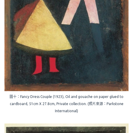
圖十：Fancy Dress Couple (1923), Oil and gouache on paper glued to
cardboard, 51cm X 27.8cm, Private collection. (照片來源：Parkstone
International)