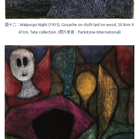
圖十二：Walpurgis Night (1935), Gouache on cloth laid on wood, 50.8cm X
47cm, Tate collection. (照片來源：Parkstone International)