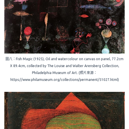
圖八：Fish Magic (1925), Oil and watercolour on canvas on panel, 77.2cm
X 89.4cm, collected by The Louise and Walter Arensberg Collection,
Philadelphia Museum of Art. (照片來源：
https://www.philamuseum.org/collections/permanent/51027.html)