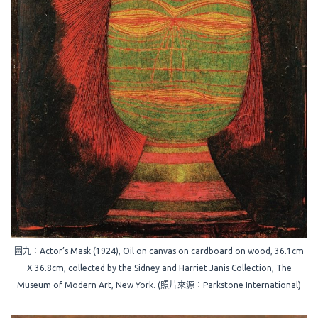
圖九：Actor’s Mask (1924), Oil on canvas on cardboard on wood, 36.1cm
X 36.8cm, collected by the Sidney and Harriet Janis Collection, The
Museum of Modern Art, New York. (照片來源：Parkstone International)