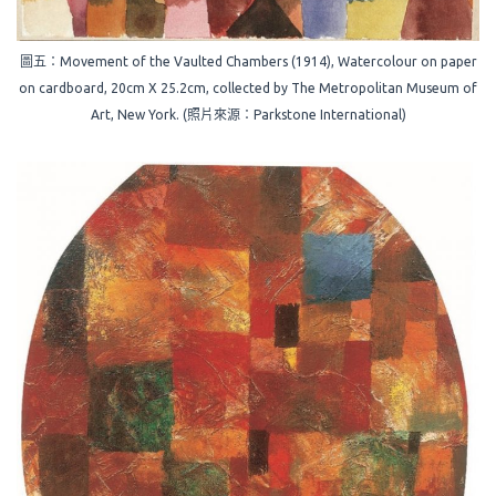
圖五：Movement of the Vaulted Chambers (1914), Watercolour on paper
on cardboard, 20cm X 25.2cm, collected by The Metropolitan Museum of
Art, New York. (照片來源：Parkstone International)