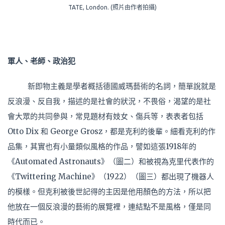
TATE, London. (照片由作者拍攝)
軍人、老師、政治犯
新即物主義是學者概括德國威瑪藝術的名詞，簡單說就是
反浪漫、反自我，描述的是社會的狀況，不畏俗，渴望的是社
會大眾的共同參與，常見題材有妓女、傷兵等，表表者包括
Otto Dix 和 George Grosz，都是克利的後輩。細看克利的作
品集，其實也有小量類似風格的作品，譬如這張1918年的
《Automated Astronauts》（圖二）和被視為克里代表作的
《Twittering Machine》（1922）（圖三）都出現了機器人
的模樣。但克利被後世記得的主因是他用顏色的方法，所以把
他放在一個反浪漫的藝術的展覽裡，連結點不是風格，僅是同
時代而已。