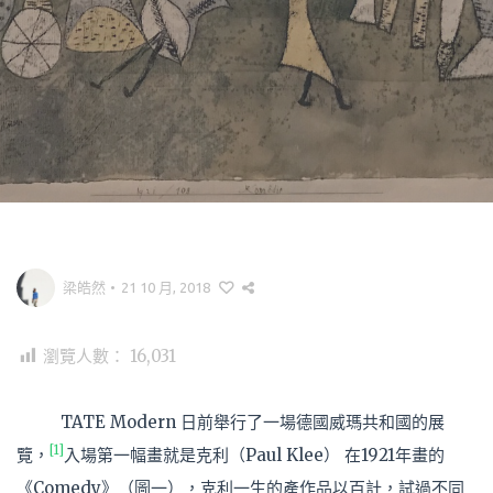
梁皓然
•
21 10 月, 2018
瀏覽人數：
16,031
TATE Modern 日前舉行了一場德國威瑪共和國的展
[1]
覽，
入場第一幅畫就是克利（Paul Klee） 在1921年畫的
《Comedy》（圖一），克利一生的產作品以百計，試過不同