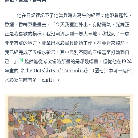
他在日記裡記下了他當兵時去寫生的經歷：他帶着麵包、
香煙、香啤梨畫畫去，「今天我獲准外出。有點霧氣，光線正
正是我喜歡的模樣，我沿河流走到一塊大草地。我找到了一處
非常寂寞的地方，並拿出水彩畫具開始工作。在黃昏來臨前，
我已經完成了五幅水彩畫，其中與別不同的三幅甚至打動到自
[8]
己。」
雖然無從考究當時所畫的是哪幾幅畫，但從他在1924
年畫的《The Outskirts of Taormina》（圖七）中可一睹他
水彩寫生時有多「chill」。