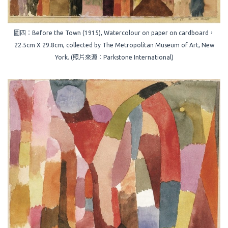
圖四：Before the Town (1915), Watercolour on paper on cardboard，
22.5cm X 29.8cm, collected by The Metropolitan Museum of Art, New
York. (照片來源：Parkstone International)