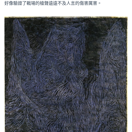
好像驗證了戰場的槍聲遠遠不及人言的傷害厲害。