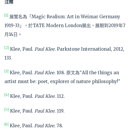
注釋
[1]
展覽名為「Magic Realism: Art in Weimar Germany
1919-33」，於TATE Modern London展出，展期到2019年7
月14日。
[2]
Klee, Paul.
Paul Klee.
Parkstone International, 2012,
133.
[3]
Klee, Paul.
Paul Klee.
108. 原文為“All the things an
artist must be: poet, explorer of nature philosophy!”
[4]
Klee, Paul.
Paul Klee
. 112.
[5]
Klee, Paul.
Paul Klee
. 119.
[6]
Klee, Paul.
Paul Klee.
78.