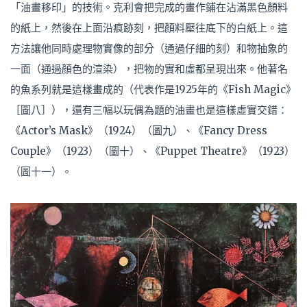
「油畫移印」的技術。克利會把完成的畫作鋪在沾滿黑色顏料
的紙上，然後在上面沿痕跡刻，把顏料壓往底下的白紙上。這
方法讓他同時處理物實像的部分（通過仔細的刻）和物抽象的
一面（通過顏色的渲染），把物的實和虛都呈現出來。他著名
的魚系列就是這樣畫成的（代表作是1925年的《Fish Magic》
［圖八］），還有三幅以玩偶為題的油畫也是這樣虛實交錯：
《Actor’s Mask》（1924）（圖九）、《Fancy Dress
Couple》（1923）（圖十）、《Puppet Theatre》（1923）
（圖十一）。