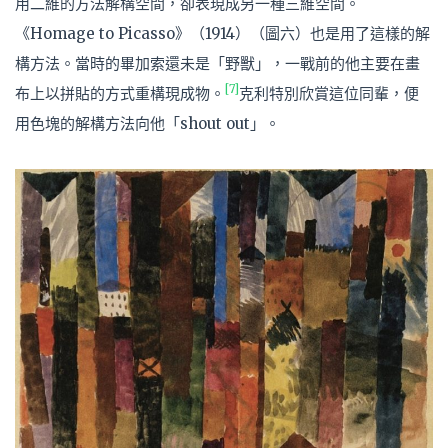
用二維的方法解構空間，卻表現成另一種三維空間。
《Homage to Picasso》（1914）（圖六）也是用了這樣的解
構方法。當時的畢加索還未是「野獸」，一戰前的他主要在畫
[7]
布上以拼貼的方式重構現成物。
克利特別欣賞這位同輩，便
用色塊的解構方法向他「shout out」。