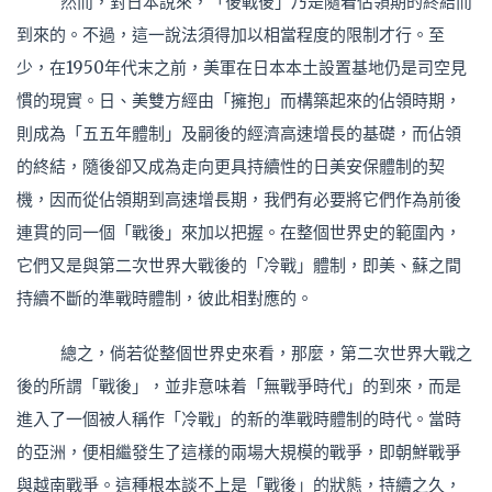
然而，對日本說來，「後戰後」乃是隨着佔領期的終結而
到來的。不過，這一說法須得加以相當程度的限制才行。至
少，在1950年代末之前，美軍在日本本土設置基地仍是司空見
慣的現實。日、美雙方經由「擁抱」而構築起來的佔領時期，
則成為「五五年體制」及嗣後的經濟高速增長的基礎，而佔領
的終結，隨後卻又成為走向更具持續性的日美安保體制的契
機，因而從佔領期到高速增長期，我們有必要將它們作為前後
連貫的同一個「戰後」來加以把握。在整個世界史的範圍內，
它們又是與第二次世界大戰後的「冷戰」體制，即美、蘇之間
持續不斷的準戰時體制，彼此相對應的。
總之，倘若從整個世界史來看，那麼，第二次世界大戰之
後的所謂「戰後」，並非意味着「無戰爭時代」的到來，而是
進入了一個被人稱作「冷戰」的新的準戰時體制的時代。當時
的亞洲，便相繼發生了這樣的兩場大規模的戰爭，即朝鮮戰爭
與越南戰爭。這種根本談不上是「戰後」的狀態，持續之久，