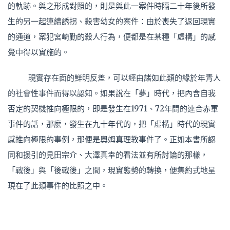
的軌跡。與之形成對照的，則是與此一案件時隔二十年後所發
生的另一起連續誘拐、殺害幼女的案件：由於喪失了返回現實
的通道，案犯宮崎勤的殺人行為，便都是在某種「虛構」的感
覺中得以實施的。
現實存在面的鮮明反差，可以經由諸如此類的緣於年青人
的社會性事件而得以認知。如果說在「夢」時代，把內含自我
否定的契機推向極限的，即是發生在1971、72年間的連合赤軍
事件的話，那麼，發生在九十年代的，把「虛構」時代的現實
感推向極限的事例，那便是奧姆真理教事件了。正如本書所認
同和援引的見田宗介、大澤真幸的看法並有所討論的那樣，
「戰後」與「後戰後」之間，現實態勢的轉換，便集約式地呈
現在了此類事件的比照之中。