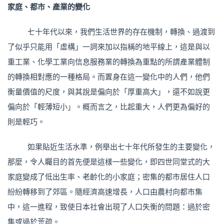
家庭、都市、產業的變化
七十年代以來，我們生活世界的存在機制，轉換、過渡到
了似乎只能用「虛構」一詞來加以指稱的地平線上，這是與以
重工業、化學工業向信息服務業的轉換為重點的所謂產業體制
的轉換相對應的一種格局。而置身在這一變化中的人們，他們
衡量價值的尺度，與其說是偏向於「厚重高大」，還不如說更
偏向於「輕薄短小」。概而言之，比起重大，人們更為偏好的
則是輕巧。
如果貼近生活水準，例舉出七十年代所發生的主要變化，
那麼，令人矚目的首先便是這樣一些變化，即四世同堂式的大
家庭變成了低出生率、老齡化的小家庭；密集的都市居住人口
紛紛轉移到了郊區。隨經濟高速增長，人口由農村向都市集
中，這一進程，致使日本社會出現了人口失衡的問題：過於密
集或過於荒疏。