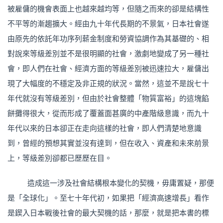
被雇傭的機會表面上也越來越均等，但隨之而來的卻是結構性
不平等的漸趨擴大。經由九十年代長期的不景氣，日本社會遂
由原先的依託年功序列薪金制度和勞資協調作為其基礎的、相
對說來等級差別並不是很明顯的社會，激劇地變成了另一種社
會，即人們在社會、經濟方面的等級差別被迅速拉大，雇傭出
現了大幅度的不穩定及非正規的狀況。當然，這並不是說七十
年代就沒有等級差別，但由於社會整體「物質富裕」的這塊餡
餅攤得很大，從而形成了覆蓋面甚廣的中產階級意識，而九十
年代以來的日本卻正在走向這樣的社會，即人們清楚地意識
到，曾經的預想其實並沒有達到，但在收入、資產和未來前景
上，等級差別卻都已歷歷在目。
造成這一涉及社會結構根本變化的契機，毋庸置疑，那便
是「全球化」。至七十年代初，如果把「經濟高速增長」看作
是鍥入日本戰後社會的最大契機的話，那麼，就是把本書的標