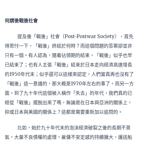
何謂後戰後社會
提及後「戰後」社會（Post-Postwar Society），首先
得思忖一下，「戰後」終結於何時？而這個問題的答案卻並非
只有一個。有人認為，隨着佔領期的結束，「戰後」似乎也早
已結束了；也有人主張「戰後」結束於日本走向經濟高速增長
的1950年代末；似乎還可以這樣來認定，人們當真再也沒有了
「戰後」這一意識的，那大概是1970年左右的事了。而另一方
面，到了九十年代這個被人稱作「失去」的年代，我們真的已
經從「戰後」擺脫出來了嗎，無論是在日本與亞洲的關係上，
抑或日本與美國的關係上？這都是需要重新加以追問的。
比如，始於九十年代末的泡沫經濟破裂之後的長期不景
氣，大量不良債權的處理，雇傭不安定感的持續擴大，護送船