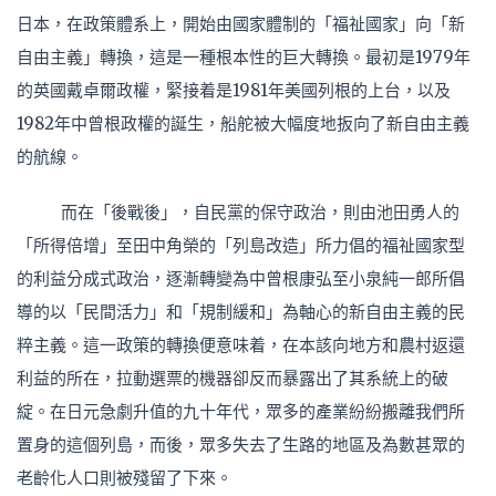
日本，在政策體系上，開始由國家體制的「福祉國家」向「新
自由主義」轉換，這是一種根本性的巨大轉換。最初是1979年
的英國戴卓爾政權，緊接着是1981年美國列根的上台，以及
1982年中曾根政權的誕生，船舵被大幅度地扳向了新自由主義
的航線。
而在「後戰後」，自民黨的保守政治，則由池田勇人的
「所得倍增」至田中角榮的「列島改造」所力倡的福祉國家型
的利益分成式政治，逐漸轉變為中曾根康弘至小泉純一郎所倡
導的以「民間活力」和「規制緩和」為軸心的新自由主義的民
粹主義。這一政策的轉換便意味着，在本該向地方和農村返還
利益的所在，拉動選票的機器卻反而暴露出了其系統上的破
綻。在日元急劇升值的九十年代，眾多的產業紛紛搬離我們所
置身的這個列島，而後，眾多失去了生路的地區及為數甚眾的
老齡化人口則被殘留了下來。