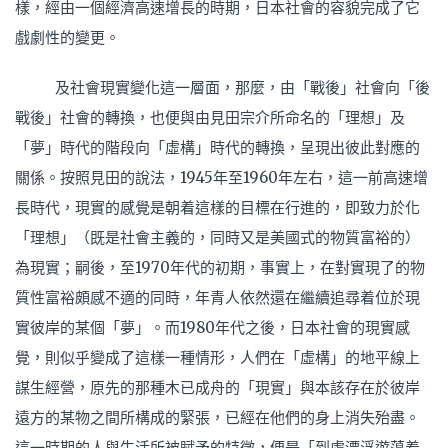
樣，經由一個經濟高速增長的時期，日本社會的容貌完成了它
戲劇性的變更。
及社會現實變化這一層面，那麼，由「戰後」社會向「後
戰後」社會的轉換，也便與由見田宗介所命名的「理想」及
「夢」時代的階段向「虛構」時代的轉換，呈現出彼此對應的
關係。按照見田的說法，1945年至1960年左右，這一前高速增
長時代，現實的感覺是朝着這樣的目標在行進的，即致力於化
「理想」（既是社會主義的，同時又是美國式的物質富裕的）
為現實；嗣後，至1970年代的初期，事實上，在對實現了的物
質性富裕頗感不適的同時，年青人依然還在繼續追尋着位於現
實彼岸的某個「夢」。而1980年代之後，日本社會的現實感
覺，則似乎變成了這樣一種情形，人們在「虛構」的地平線上
謀生經營，原先的那種木已成舟的「現實」與本該存在於彼岸
遠方的某物之間所構成的緊張，已經在他們的身上消失殆盡。
這一時期的人與生活所被賦予的特徵，便是「到處漂浮遊蕩着