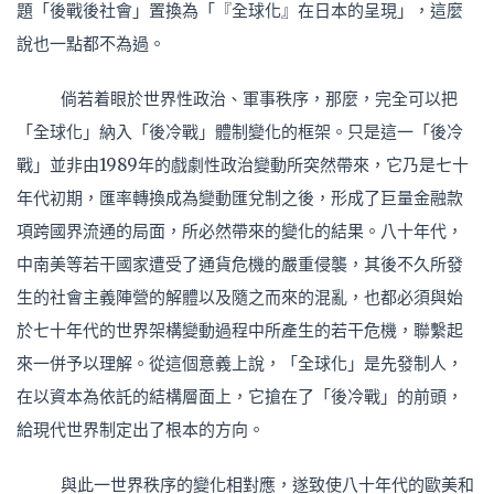
題「後戰後社會」置換為「『全球化』在日本的呈現」，這麼
說也一點都不為過。
倘若着眼於世界性政治、軍事秩序，那麼，完全可以把
「全球化」納入「後冷戰」體制變化的框架。只是這一「後冷
戰」並非由1989年的戲劇性政治變動所突然帶來，它乃是七十
年代初期，匯率轉換成為變動匯兌制之後，形成了巨量金融款
項跨國界流通的局面，所必然帶來的變化的結果。八十年代，
中南美等若干國家遭受了通貨危機的嚴重侵襲，其後不久所發
生的社會主義陣營的解體以及隨之而來的混亂，也都必須與始
於七十年代的世界架構變動過程中所產生的若干危機，聯繫起
來一併予以理解。從這個意義上說，「全球化」是先發制人，
在以資本為依託的結構層面上，它搶在了「後冷戰」的前頭，
給現代世界制定出了根本的方向。
與此一世界秩序的變化相對應，遂致使八十年代的歐美和