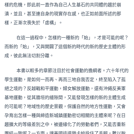
樣的危機，即此前一直作為自己人生基石的共同體的趨於崩
潰，並且，甚至連自身的現實存在感，也正如前面所述的那
樣，正漸次喪失於「虛構」。
在這一過程中，怎樣的一種新的「始」，才是可能的呢？
而新的「始」，又與開闢了這個新的時代的新的歷史主體的形
成，彼此無法切割分離。
本書以較多的章節注目於社會運動的擔綱者。六十年代的
學生運動，是如何一而再、再而三地自我否定，終至陷入了孤
絕之境的？反越戰和平運動，婦女解放運動，還有沖繩反美軍
基地運動，從其牆垣的縫隙間，又能發現怎樣的新的主體生成
的可能呢？地域性的歷史景觀，保護自然的地方性運動，又會
孕育出怎樣一種與締造新城鎮運動密切相關的主體來呢？在日
趨擴大的等級差別之中，被邊緣化了的勞動者們，又能否重新
團結一致呢？一方面，讓美國這道鎖卡給拴住了手腳，難以脫