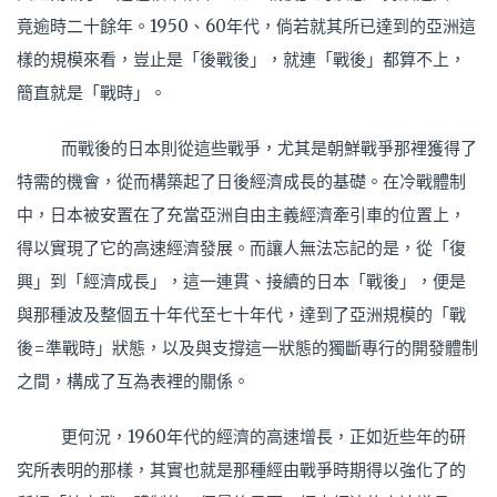
竟逾時二十餘年。1950、60年代，倘若就其所已達到的亞洲這
樣的規模來看，豈止是「後戰後」，就連「戰後」都算不上，
簡直就是「戰時」。
而戰後的日本則從這些戰爭，尤其是朝鮮戰爭那裡獲得了
特需的機會，從而構築起了日後經濟成長的基礎。在冷戰體制
中，日本被安置在了充當亞洲自由主義經濟牽引車的位置上，
得以實現了它的高速經濟發展。而讓人無法忘記的是，從「復
興」到「經濟成長」，這一連貫、接續的日本「戰後」，便是
與那種波及整個五十年代至七十年代，達到了亞洲規模的「戰
後=準戰時」狀態，以及與支撐這一狀態的獨斷專行的開發體制
之間，構成了互為表裡的關係。
更何況，1960年代的經濟的高速增長，正如近些年的研
究所表明的那樣，其實也就是那種經由戰爭時期得以強化了的