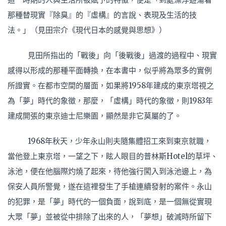
那種替現實『除臭』的『虛構』的言說、表現及生活的技
法。」（見田宗介《現代日本的感覺與思想》）
見田所指出的「戰後」向「後戰後」過渡的過程中、現實
感得以形成的那種平面轉換，在本書中，似乎將為眾多的實例
所證實。在都市空間的層面，如果將1958年建成的東京塔視之
為「夢」時代的象徵，那麼，「虛構」時代的象徵，則1983年
建成開張的東京迪士尼樂園，顯然是非它莫屬的了。
1968年秋天，少年永山則夫隨集體招工來到東京就職，
當他登上東京塔，一望之下，眩人眼目的普林斯Hotel的草坪、
泳池，便在他腦際灼燒了起來，待他強行闖入到泳池邊上，為
保安人員所警覺，遂在這裡發生了手槍連續發射的案件。永山
的犯罪，是「夢」時代的一個負面，說到底，是一個無從實現
大眾「夢」並被從中排除了出來的人，「夢想」破滅時所留下