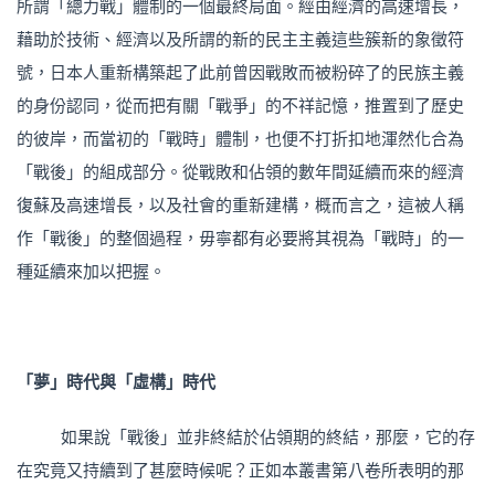
所謂「總力戰」體制的一個最終局面。經由經濟的高速增長，
藉助於技術、經濟以及所謂的新的民主主義這些簇新的象徵符
號，日本人重新構築起了此前曾因戰敗而被粉碎了的民族主義
的身份認同，從而把有關「戰爭」的不祥記憶，推置到了歷史
的彼岸，而當初的「戰時」體制，也便不打折扣地渾然化合為
「戰後」的組成部分。從戰敗和佔領的數年間延續而來的經濟
復蘇及高速增長，以及社會的重新建構，概而言之，這被人稱
作「戰後」的整個過程，毋寧都有必要將其視為「戰時」的一
種延續來加以把握。
「夢」時代與「虛構」時代
如果說「戰後」並非終結於佔領期的終結，那麼，它的存
在究竟又持續到了甚麼時候呢？正如本叢書第八卷所表明的那