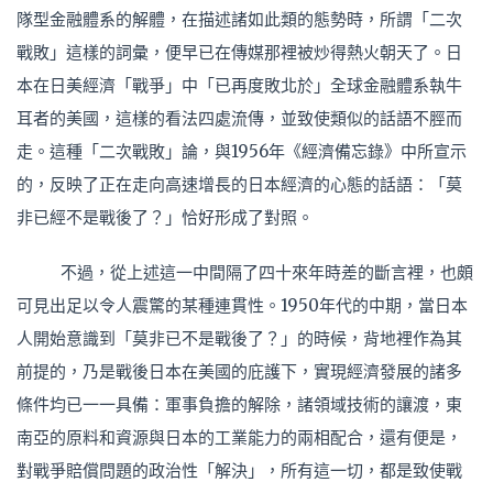
隊型金融體系的解體，在描述諸如此類的態勢時，所謂「二次
戰敗」這樣的詞彙，便早已在傳媒那裡被炒得熱火朝天了。日
本在日美經濟「戰爭」中「已再度敗北於」全球金融體系執牛
耳者的美國，這樣的看法四處流傳，並致使類似的話語不脛而
走。這種「二次戰敗」論，與1956年《經濟備忘錄》中所宣示
的，反映了正在走向高速增長的日本經濟的心態的話語：「莫
非已經不是戰後了？」恰好形成了對照。
不過，從上述這一中間隔了四十來年時差的斷言裡，也頗
可見出足以令人震驚的某種連貫性。1950年代的中期，當日本
人開始意識到「莫非已不是戰後了？」的時候，背地裡作為其
前提的，乃是戰後日本在美國的庇護下，實現經濟發展的諸多
條件均已一一具備：軍事負擔的解除，諸領域技術的讓渡，東
南亞的原料和資源與日本的工業能力的兩相配合，還有便是，
對戰爭賠償問題的政治性「解決」，所有這一切，都是致使戰