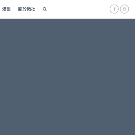
漫談
關於微批