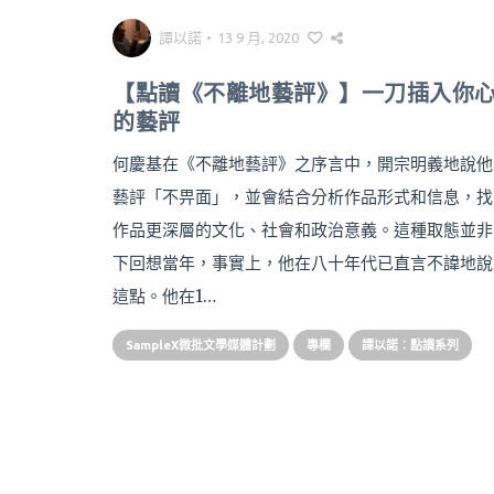
譚以諾
•
13 9 月, 2020
【點讀《不離地藝評》】一刀插入你
的藝評
何慶基在《不離地藝評》之序言中，開宗明義地說他
藝評「不畀面」，並會結合分析作品形式和信息，找
作品更深層的文化、社會和政治意義。這種取態並非
下回想當年，事實上，他在八十年代已直言不諱地說
這點。他在1…
SampleX微批文學媒體計劃
專欄
譚以諾：點讀系列