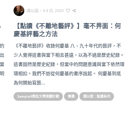
譚以諾
•
6 9 月, 2020
心
【點讀《不離地藝評》】毫不畀面：何
慶基評藝之方法
的
《不離地藝評》收錄何慶基 八、九十年代的藝評，不
出
少人覺得這書與當下相去甚遠，以為不過是歷史紀錄。
當
這書固然是歷史紀錄，但當中的問題意識與當下依然環
明
環相扣。我們不妨從何慶基的書序說起。 何慶基到底
為何開始寫藝…
SampleX微批文學媒體計劃
專欄
譚以諾：點讀系列