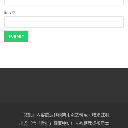
Email*
「微批」內容歡迎非商業用途之轉載，唯須註明
出處（含「微批」網頁連結）。欲轉載或徵用本