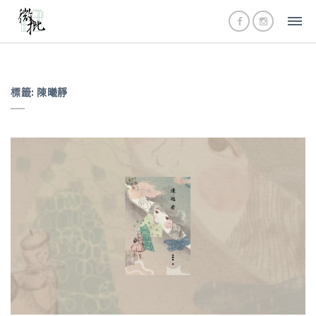
標籤:
陳曦靜