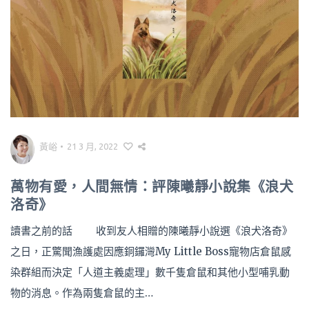
黃峪
•
21 3 月, 2022
萬物有愛，人間無情：評陳曦靜小說集《浪犬
洛奇》
讀書之前的話 收到友人相贈的陳曦靜小說選《浪犬洛奇》
之日，正驚聞漁護處因應銅鑼灣My Little Boss寵物店倉鼠感
染群組而決定「人道主義處理」數千隻倉鼠和其他小型哺乳動
物的消息。作為兩隻倉鼠的主…