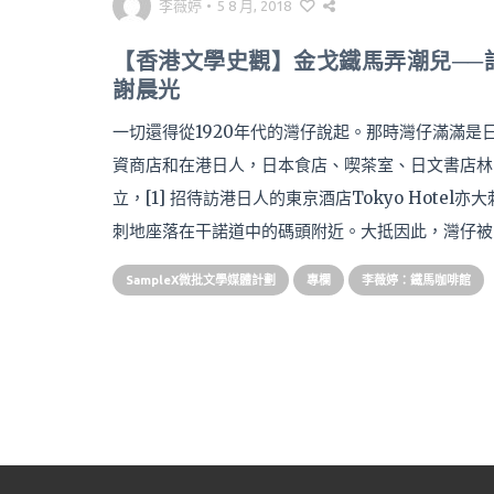
李薇婷
•
5 8 月, 2018
【香港文學史觀】金戈鐵馬弄潮兒──
謝晨光
一切還得從1920年代的灣仔說起。那時灣仔滿滿是
資商店和在港日人，日本食店、喫茶室、日文書店林
立，[1] 招待訪港日人的東京酒店Tokyo Hotel亦大
刺地座落在干諾道中的碼頭附近。大抵因此，灣仔被
SampleX微批文學媒體計劃
專欄
李薇婷：鐵馬咖啡館