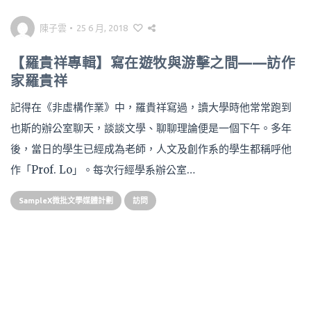
陳子雲
•
25 6 月, 2018
【羅貴祥專輯】寫在遊牧與游擊之間——訪作
家羅貴祥
記得在《非虛構作業》中，羅貴祥寫過，讀大學時他常常跑到
也斯的辦公室聊天，談談文學、聊聊理論便是一個下午。多年
後，當日的學生已經成為老師，人文及創作系的學生都稱呼他
作「Prof. Lo」。每次行經學系辦公室…
SampleX微批文學媒體計劃
訪問