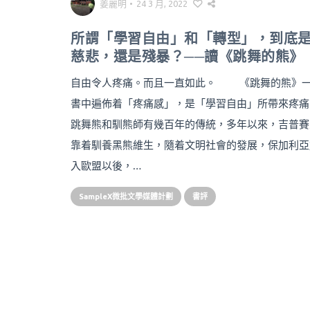
姜麗明
•
24 3 月, 2022
所謂「學習自由」和「轉型」，到底
慈悲，還是殘暴？──讀《跳舞的熊》
自由令人疼痛。而且一直如此。 《跳舞的熊》
書中遍佈着「疼痛感」，是「學習自由」所帶來疼痛
跳舞熊和馴熊師有幾百年的傳統，多年以來，吉普賽
靠着馴養黑熊維生，隨着文明社會的發展，保加利亞
入歐盟以後，…
SampleX微批文學媒體計劃
書評