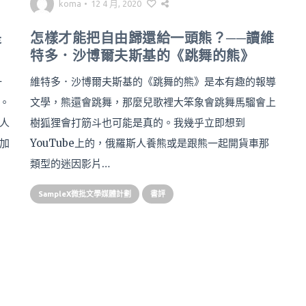
koma
•
12 4 月, 2020
是
怎樣才能把自由歸還給一頭熊？──讀維
特多．沙博爾夫斯基的《跳舞的熊》
一
維特多．沙博爾夫斯基的《跳舞的熊》是本有趣的報導
。
文學，熊還會跳舞，那麼兒歌裡大笨象會跳舞馬騮會上
人
樹狐狸會打筋斗也可能是真的。我幾乎立即想到
加
YouTube上的，俄羅斯人養熊或是跟熊一起開貨車那
類型的迷因影片…
SampleX微批文學媒體計劃
書評