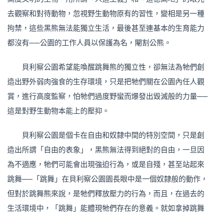
去觀察和對待動物，忽視野生動物原有的習性，變相是另一種
拘禁，這些黑熊無法能獨立生活，最後甚至連基本的生育能力
都沒有──公園的工作人員以保護為名，閹割公熊。
貝利察公園希望能喚醒跳舞熊的獨立性，卻無法為牠們創
造出野外弱肉強食的生存環境，只是把牠們關在公園內任人觀
賞，進行高度監察，怕牠們過度野蠻而爆發出毀滅般的力量──
這是對野生動物本能上的壓抑。
貝利察公園是個卡在自由和奴隸中間的特別空間，只是創
造出所謂「自由的表象」，黑熊無法得到絕對的自由，一旦因
為不適應，牠們可能會出現強迫行為，或是自殘，甚至站起來
跳舞──「跳舞」在貝利察公園園長眼中是一個奴隸般的動作，
但對於跳舞熊來說，是牠們釋放壓力的行為，而且，在過去的
生活環境中，「跳舞」能體現牠們存在的意義。就如拿掉跳舞