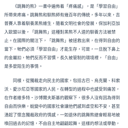
《跳舞的熊》一書中遍佈着「疼痛感」，是「學習自由」
所帶來疼痛。跳舞熊和馴熊師有幾百年的傳統，多年以來，吉
普賽人靠着馴養黑熊維生，隨着文明社會的發展，保加利亞加
入歐盟以後，「跳舞熊」這種對黑熊不人道的馴養方法被禁
止。在國際的關注下，「跳舞熊」被拯救出來，在得到自由的
當下，牠們必須「學習自由」才能生存，可是，一旦脫下鼻上
的金屬扣，牠們反而不習慣，長久被管制的環境裡，「自由」
是多麼陌生的事情。
同樣，從獨裁走向民主的國家，包括古巴、烏克蘭、科索
沃、愛沙尼亞等國家的人民，在轉型的過程中也感受到痛苦，
在作者維多特‧沙博爾夫斯基的觀察下，很多人沒有因為得到
自由而快樂，蛻變中的國家社會讓他們感到虛空和不安，甚至
湧起了懷念獨裁政府的情感，一如退休的跳舞熊總會輕易地被
喚回過去的記憶，不由自主地翩翩起舞。這樣的想法或舉動，