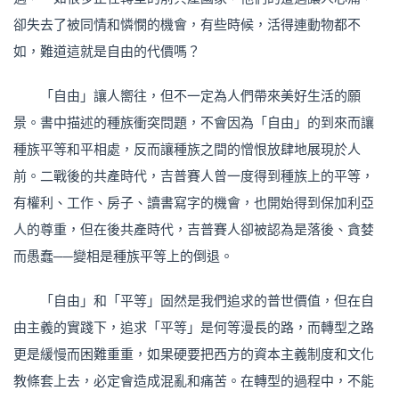
卻失去了被同情和憐憫的機會，有些時候，活得連動物都不
如，難道這就是自由的代價嗎？
「自由」讓人嚮往，但不一定為人們帶來美好生活的願
景。書中描述的種族衝突問題，不會因為「自由」的到來而讓
種族平等和平相處，反而讓種族之間的憎恨放肆地展現於人
前。二戰後的共產時代，吉普賽人曾一度得到種族上的平等，
有權利、工作、房子、讀書寫字的機會，也開始得到保加利亞
人的尊重，但在後共產時代，吉普賽人卻被認為是落後、貪婪
而愚蠢──變相是種族平等上的倒退。
「自由」和「平等」固然是我們追求的普世價值，但在自
由主義的實踐下，追求「平等」是何等漫長的路，而轉型之路
更是緩慢而困難重重，如果硬要把西方的資本主義制度和文化
教條套上去，必定會造成混亂和痛苦。在轉型的過程中，不能