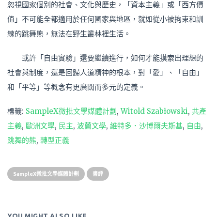
忽視國家個別的社會、文化與歷史，「資本主義」或「西方價
值」不可能全都適用於任何國家與地區，就如從小被拘束和訓
練的跳舞熊，無法在野生叢林裡生活。
或許「自由實驗」還要繼續進行，如何才能摸索出理想的
社會與制度，還是回歸人道精神的根本，對「愛」、「自由」
和「平等」等概念有更廣闊而多元的定義。
標籤:
SampleX微批文學媒體計劃
,
Witold Szabłowski
,
共產
主義
,
歐洲文學
,
民主
,
波蘭文學
,
維特多．沙博爾夫斯基
,
自由
,
跳舞的熊
,
轉型正義
SampleX微批文學媒體計劃
書評
YOU MIGHT ALSO LIKE