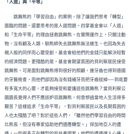
「人道」與「平等」
跳舞熊的「學習自由」的案例，除了讓我們思考「轉型」
面臨的問題，還要思考的是人道問題。四掌基金會以「人道」
和「生命平等」的理由拯救跳舞熊，在實際運作上，只關注動
物，沒有顧及人類。馴熊師失去跳舞熊無法維生，也因為失去
親人般的同伴而心靈受創，基金會給他們的金錢只能解決短暫
的經濟問題。更殘酷的是，基金會期望貧困的貝利察居民接受
跳舞熊，可是面對跳舞熊得到很好的照顧，連牙齒也得到德國
的牙醫檢查，而他們卻因為沒有錢補牙而把牙齒拔掉──到底要
有多寬大的心靈，才能夠接受和愛護這些跳舞熊？當貝利察公
園園長覺得人們不應該妒忌跳舞熊，何曾想過當地人生活得多
艱苦？這樣追求「生命平等」，對貝利察居民以及長期貧困的
人也太殘酷了吧？對於這些人們，「雖然他們學習自由的時間
比熊長，但沒有專家協助他們適應轉型。」保加地亞人的遭
遇，一如很多正在轉型的前共產國家，他們的遭遇讓人心痛，