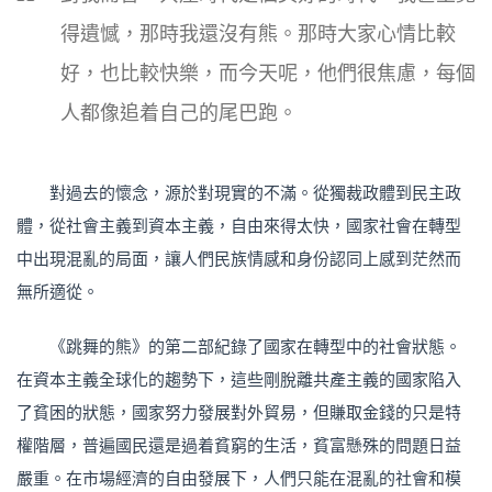
得遺憾，那時我還沒有熊。那時大家心情比較
好，也比較快樂，而今天呢，他們很焦慮，每個
人都像追着自己的尾巴跑。
對過去的懷念，源於對現實的不滿。從獨裁政體到民主政
體，從社會主義到資本主義，自由來得太快，國家社會在轉型
中出現混亂的局面，讓人們民族情感和身份認同上感到茫然而
無所適從。
《跳舞的熊》的第二部紀錄了國家在轉型中的社會狀態。
在資本主義全球化的趨勢下，這些剛脫離共產主義的國家陷入
了貧困的狀態，國家努力發展對外貿易，但賺取金錢的只是特
權階層，普遍國民還是過着貧窮的生活，貧富懸殊的問題日益
嚴重。在市場經濟的自由發展下，人們只能在混亂的社會和模