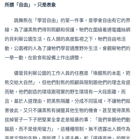
所謂「自由」，只是表象
跳舞熊在「學習自由」的第一件事，是學會自由有它的界
線，為了讓黑熊們得到照顧和保護，牠們在圍繞着通電鐵絲網
的貝利察公園生活，在人類的高度監視之下，牠們自由地活
動，公園裡的人為了讓牠們學習適應野外生活，會觀察牠們的
一舉一動，在飲食和設備上作出調整。
儘管貝利察公園的工作人員的任務是「喚醒熊的本能，把
熊交給大自然」，但他們對熊的照顧與限制跟他們的理念背道
而馳，他們創造的環境跟現實的野生環境有一大段距離，而
且，基於人道理由，把黑熊隔離，分成不同區域，不讓牠們殺
害彼此，又只不讓黑熊有捕獵其他生物的機會，甚至覺得黑熊
拔掉管子一下子把堅果全拿走是粗暴的事：「我們寧願他們動
腦筋，而不是使用蠻力」，這種種限制，無不透露出人類作為
高度文明的生物，用所謂「人道主義」和「道德高地」的眼光