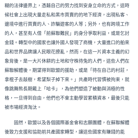
糊的法律邊界上，憑藉自己的努力找到安身立命的方式，這時
候社會上出現大量走私和黑市買賣的的地下經濟，出現私客、
邊境中進行買賣的人、詐騙遊客的人等；另外，也有跨境工作
的人，甚至有人借「前蘇聯難民」的身分爭取利益，或是乞討
金錢。轉型中的國家也讓外國人發現了商機，大量進口的舶來
品和世界品牌讓人民眼花撩亂，然而，在這一片資本主義的幻
象背後，是一大片休耕的土地和守株待兔的人們，這些人們在
蘇聯解體後，期望得到歐盟的援助，或是「待在自己的村莊，
拿棍子去敲樹，希望梨子掉下來。」共產時代習慣被拘束，就
像跳舞熊長期戴上「哈卡」，為他們塑造了被動與消極的性
格，一旦得到自由，他們也不會主動學習累積資本，最後只能
被市場經濟淘汰。
固然，歐盟以及各個國際基金會和志願團體，在蘇聯解體
後致力支援和協助前共產國家轉型，讓這些國家有賺錢的能