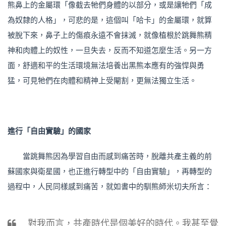
熊鼻上的金屬環「像截去牠們身體的以部分，或是讓牠們「成
為奴隸的人格」，可悲的是，這個叫「哈卡」的金屬環，就算
被脫下來，鼻子上的傷痕永遠不會抹滅，就像植根於跳舞熊精
神和肉體上的奴性，一旦失去，反而不知道怎麼生活。另一方
面，舒適和平的生活環境無法培養出黑熊本應有的強悍與勇
猛，可見牠們在肉體和精神上受閹割，更無法獨立生活。
進行「自由實驗」的國家
當跳舞熊因為學習自由而感到痛苦時，脫離共產主義的前
蘇國家與衛星國，也正進行轉型中的「自由實驗」，再轉型的
過程中，人民同樣感到痛苦，就如書中的馴熊師米切夫所言：
對我而言，共產時代是個美好的時代。我甚至覺