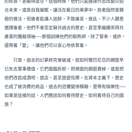
的依靠，更顯得虛空。這個時候，他們只能選擇作出改變以迎
合未來，或是自我催眠，讓活在舊日的美夢中，前者固然是積
極的做法，但後者能讓人迷醉，不致痛苦，故此，不少人願意
選擇後者，他們不會否定蘇共過去的歷史，甚至季繼續崇拜共
產黨的獨裁領袖──那個訓練他們的馴熊師，除了管束，或許，
還帶着「愛」，讓他們可以安心地依靠着。
只是，過去的幻夢終究會破滅，就如阿爾巴尼亞的碉堡早
已失去軍事價值，它們面臨拆卸，把裡面的鋼筋賣掉，或是把
他們改造成酒吧、旅店，甚至旅遊低標。在資本主義下，歷史
也成了被消費的商品，過去的恐懼變得模糊，更帶有娛樂性──
如果是這樣的話，人們應該如何看待歷史，如何看待自己的國
族？