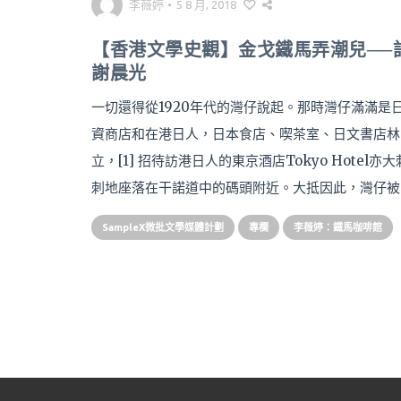
李薇婷
•
5 8 月, 2018
【香港文學史觀】金戈鐵馬弄潮兒──
謝晨光
一切還得從1920年代的灣仔說起。那時灣仔滿滿是
資商店和在港日人，日本食店、喫茶室、日文書店林
立，[1] 招待訪港日人的東京酒店Tokyo Hotel亦大
刺地座落在干諾道中的碼頭附近。大抵因此，灣仔被
SampleX微批文學媒體計劃
專欄
李薇婷：鐵馬咖啡館