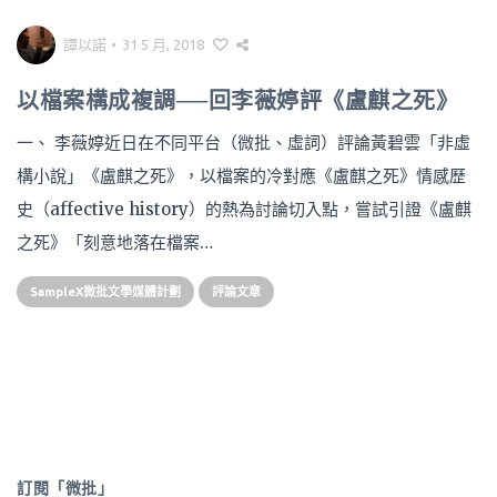
譚以諾
•
31 5 月, 2018
以檔案構成複調──回李薇婷評《盧麒之死》
一、 李薇婷近日在不同平台（微批、虛詞）評論黃碧雲「非虛
構小說」《盧麒之死》，以檔案的冷對應《盧麒之死》情感歷
史（affective history）的熱為討論切入點，嘗試引證《盧麒
之死》「刻意地落在檔案…
SampleX微批文學媒體計劃
評論文章
訂閱「微批」