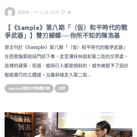
虞興華
•
11 11 月, 2018
【《Sample》第八期「（仮）和平時代的戰
爭武器」】雙刃蝴蝶──你所不知的陳浩基
原文刊於《Sample》第八期「（仮）和平時代的戰爭武器」
在西營盤郵政局門前下車，走至薄扶林道和第二街的交界處，
這裡的建築、街道、樹與行人都是傾斜的，城市被賦予了扭計
骰般靈巧的立體感。沿着斜坡走入第二街…
SampleX微批文學媒體計劃
訪問