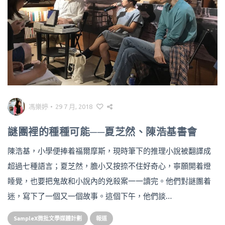
馮樂婷
•
29 7 月, 2018
謎團裡的種種可能──夏芝然、陳浩基書會
陳浩基，小學便捧着福爾摩斯，現時筆下的推理小說被翻譯成
超過七種語言；夏芝然，膽小又按捺不住好奇心，寧願開着燈
睡覺，也要把鬼故和小說內的兇殺案一一讀完。他們對謎團着
迷，寫下了一個又一個故事。這個下午，他們談…
SampleX微批文學媒體計劃
報道