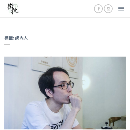
標籤:
網內人