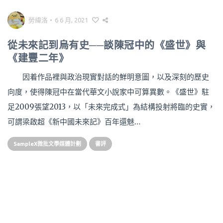
勞緯洛
•
6 6 月, 2021
從未來記到烏有史──談陳冠中的《盛世》與
《建豐二年》
因着作品裡與政治現實對話的鮮明意圖，以及深刻的歷史
向度，使得陳冠中在當代華文小說家中可算異數。《盛世》駐
足2009張望2013，以「未來完成式」為結構投射將臨的史實，
可謂梁啟超《新中國未來記》百年還魅…
SampleX微批文學媒體計劃
書評