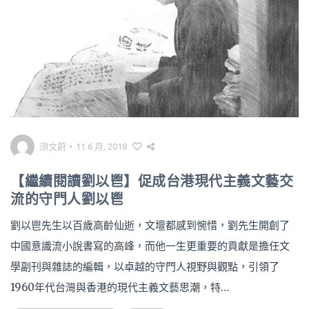
須文蔚
•
11 6 月, 2018
【繼續閱讀劉以鬯】促成台港現代主義文藝交
流的守門人劉以鬯
劉以鬯先生以百歲高齡仙逝，文壇都感到惋惜，劉先生開創了
中國意識流小說書寫的高峰，而他一生更重要的貢獻是擔任文
學副刊與雜誌的編輯，以卓越的守門人視野與觀點，引領了
1960年代台灣與香港的現代主義文藝思潮，特…