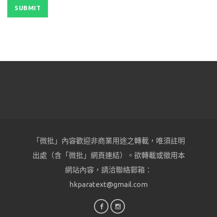
「微批」內容歡迎非商業用途之轉載，唯須註明
出處（含「微批」網頁連結）。欲轉載或徵用本
網站內容，請洽聯絡郵箱：
hkparatext@gmail.com