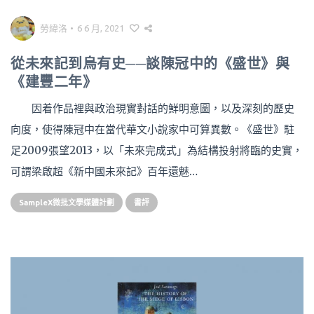
勞緯洛
•
6 6 月, 2021
從未來記到烏有史──談陳冠中的《盛世》與
《建豐二年》
因着作品裡與政治現實對話的鮮明意圖，以及深刻的歷史
向度，使得陳冠中在當代華文小說家中可算異數。《盛世》駐
足2009張望2013，以「未來完成式」為結構投射將臨的史實，
可謂梁啟超《新中國未來記》百年還魅…
SampleX微批文學媒體計劃
書評