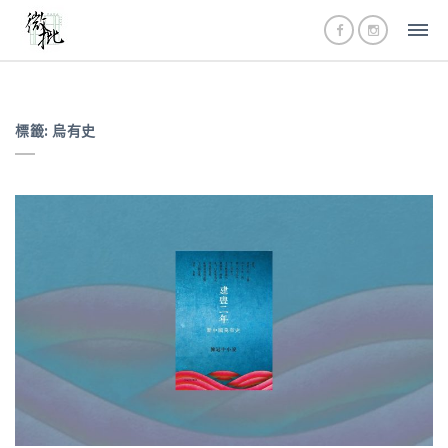
標籤:
烏有史