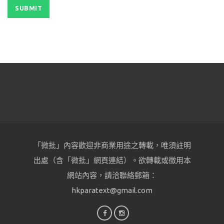
「微批」內容歡迎非商業用途之轉載，唯須註明
出處（含「微批」網頁連結）。欲轉載或徵用本
網站內容，請洽聯絡郵箱：
hkparatext@gmail.com