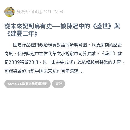
勞緯洛
•
6 6 月, 2021
從未來記到烏有史──談陳冠中的《盛世》與
《建豐二年》
因着作品裡與政治現實對話的鮮明意圖，以及深刻的歷史
向度，使得陳冠中在當代華文小說家中可算異數。《盛世》駐
足2009張望2013，以「未來完成式」為結構投射將臨的史實，
可謂梁啟超《新中國未來記》百年還魅…
SampleX微批文學媒體計劃
書評