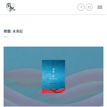
標籤:
未來記