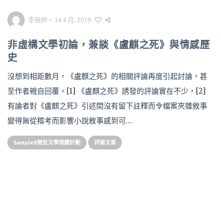
李薇婷
•
14 4 月, 2019
非虛構文學初論，兼談《盧麒之死》與情感歷
史
沒想到相距數月，《盧麒之死》的相關評論再度引起討論，甚
至作者親自回覆。[1] 《盧麒之死》誘發的評論實在不少，[2]
有論者對《盧麒之死》引述間沒有留下註釋而令檔案夾雜敘事
變得無從稽考而影響小說敘事感到可…
SampleX微批文學媒體計劃
評論文章