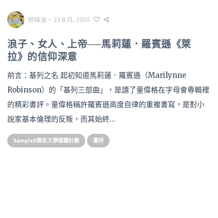
勞緯洛
•
23 8 月, 2020
浪子、女人、上帝──馬莉蓮．羅賓遜《萊
拉》的信仰深意
前言：基列之名 起初知道馬莉蓮．羅賓遜（Marilynne
Robinson）的「基列三部曲」，是讀了童偉格在字母會專輯裡
的精彩書評。童偉格稱許羅賓遜高度自律的重複書寫，是對小
說家基本倫理的反叛，而其始終…
SampleX微批文學媒體計劃
書評