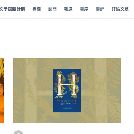
批文學媒體計劃
專欄
訪問
報道
書序
書評
評論文章