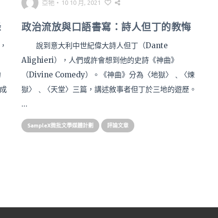
亞牠
•
10 10 月, 2021
錄
政治流放與口語書寫：詩人但丁的教悔
，
說到意大利中世紀偉大詩人但丁（Dante
Alighieri），人們或許會想到他的史詩《神曲》
的
（Divine Comedy）。《神曲》分為〈地獄〉﹑〈煉
成
獄〉﹑〈天堂〉三篇，講述敘事者但丁於三地的遊歷。
…
SampleX微批文學媒體計劃
評論文章