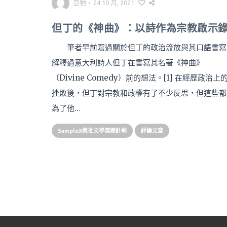
亞牠
•
24 10 月, 2021
但丁的《神曲》：以詩作為宗教啟示
筆者早前寫過關於但丁的政治流放與其口語書寫
解釋過意大利詩人但丁在書寫其名著《神曲》
（Divine Comedy）前的想法。[1] 在經歷政治上
挫敗後，但丁對宗教和政權有了不少反思，但這些都
為了他…
SampleX微批文學媒體計劃
評論文章