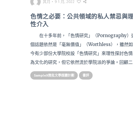
其月
•
9 1 月, 2022
色情之必要：公共領域的私人禁忌與
性介入
在十多年前，「色情研究」（Pornography）
個話題依然是「毫無價值」（Worthless），雖然如
今有少部份大學院校設「色情研究」來理性探討色情
為文化的研究，但它依然流於學院派的爭論。回顧二
SampleX微批文學媒體計劃
書評