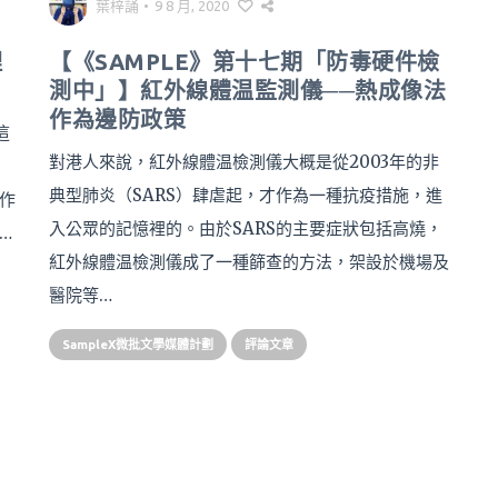
葉梓誦
•
9 8 月, 2020
理
【《SAMPLE》第十七期「防毒硬件檢
測中」】紅外線體温監測儀──熱成像法
作為邊防政策
這
對港人來說，紅外線體温檢測儀大概是從2003年的非
典型肺炎（SARS）肆虐起，才作為一種抗疫措施，進
作
入公眾的記憶裡的。由於SARS的主要症狀包括高燒，
…
紅外線體温檢測儀成了一種篩查的方法，架設於機場及
醫院等…
SampleX微批文學媒體計劃
評論文章