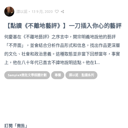
譚以諾
•
13 9 月, 2020
【點讀《不離地藝評》】一刀插入你心的藝評
何慶基在《不離地藝評》之序言中，開宗明義地說他的藝評
「不畀面」，並會結合分析作品形式和信息，找出作品更深層
的文化、社會和政治意義。這種取態並非當下回想當年，事實
上，他在八十年代已直言不諱地說明這點。他在1…
SampleX微批文學媒體計劃
專欄
譚以諾：點讀系列
訂閱「微批」