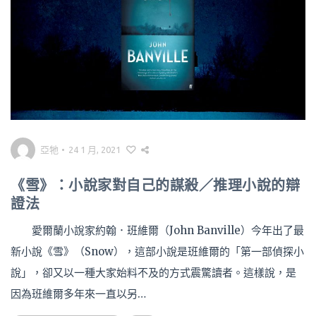
亞牠
•
24 1 月, 2021
《雪》：小說家對自己的謀殺／推理小說的辯
證法
愛爾蘭小說家約翰．班維爾（John Banville）今年出了最
新小說《雪》（Snow），這部小說是班維爾的「第一部偵探小
說」，卻又以一種大家始料不及的方式震驚讀者。這樣說，是
因為班維爾多年來一直以另…