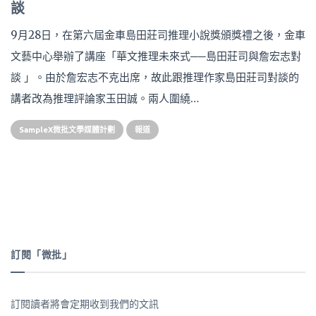
談
9月28日，在第六屆金車島田莊司推理小說獎頒獎禮之後，金車
文藝中心舉辦了講座「華文推理未來式──島田莊司與詹宏志對
談 」。由於詹宏志不克出席，故此跟推理作家島田莊司對談的
講者改為推理評論家玉田誠。兩人圍繞…
SampleX微批文學媒體計劃
報道
訂閱「微批」
訂閱讀者將會定期收到我們的文訊