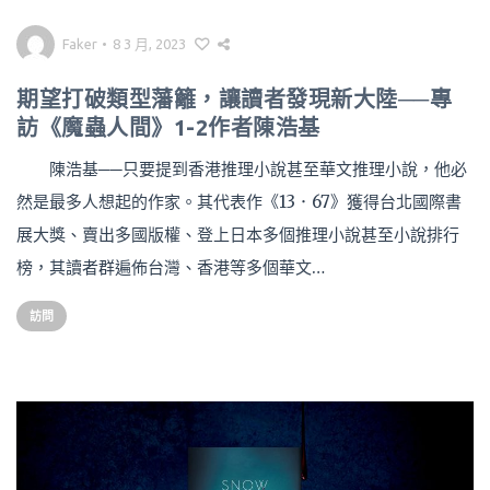
Faker
•
8 3 月, 2023
期望打破類型藩籬，讓讀者發現新大陸──專
訪《魔蟲人間》1-2作者陳浩基
陳浩基──只要提到香港推理小說甚至華文推理小說，他必
然是最多人想起的作家。其代表作《13．67》獲得台北國際書
展大獎、賣出多國版權、登上日本多個推理小說甚至小說排行
榜，其讀者群遍佈台灣、香港等多個華文…
訪問