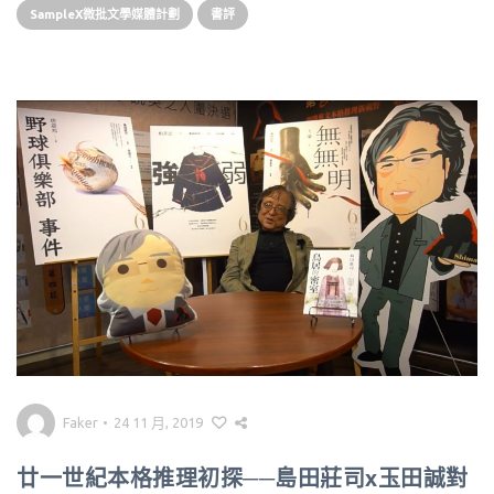
SampleX微批文學媒體計劃
書評
Faker
•
24 11 月, 2019
廿一世紀本格推理初探──島田莊司x玉田誠對