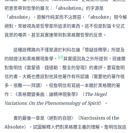
把意思帶到哲學的層次：「absolution」的字源是
「absolute」，原解作純潔而不沾罪惡，「absolute」現今解
絕對，常被視為是哲學家所追求的東西。這不但是對笛卡兒式
我思的嘲弄，甚至其實連帶到對黑格爾哲學的反思。
這種詮釋路向不僅是源於利科在論「懷疑詮釋學」所提及
[11]
的辯證法和黑格爾現象學，
其實還因為之外所提到，班維爾
對詹明信《雷蒙德．錢德勒：整全的發現》的書評。要寫詹明
信的書，大概也應該對他其他著作有所認識（需要他的著作很
多，很難一一拜讀）。但詹明信有寫過一本關於黑格爾的著
作：《黑格爾變奏曲：論精神現象學》（
The Hegel
Variations: On the Phenomenology of Spirit
）。
書的最後一章是〈絕對的自戀〉（Narcissism of the
Absolute），試圖解釋人們對黑格爾主義的理解。詹明信說這