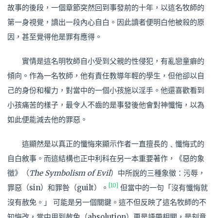
故事的後段，一個章節突然回到事發前的十年，以這名牧師的
第一身視覺，讀出一段內心自白。因此讀者便明白他被殺的原
因，甚至覺得他是罪有應得。
實情是這名明牧師自小受到父親的性侵犯，有亂戀童癖的
傾向。作為一名牧師，他有責任教導年輕的學生，但他卻以自
己的身份和權力，對當中的一個小孩施以淫手。他還喜歡看到
小孩痛苦的樣子，最令人不齒的是事發後他會對神懺悔，以為
如此便能減去他的罪惡。
這顯然是以真正的懺悔來顯示作者一直擅長的﹑懺悔式的
自白敘事。而這結構也正中利科在另一本重要著作，《惡的象
徵》（
The Symbolism of Evil
）中所說的三種象徵：污辱，
[10]
罪惡（sin）和罪咎（guilt）。
但當中的一句「沒有懺悔就
沒有赦免。」 可能是另一個關鍵。這不但反映了這名牧師的不
知悔改，當中用到赦免（absolution）更是語帶相關，是刻意