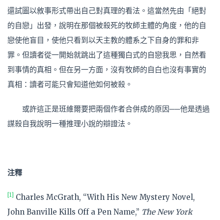
還試圖以敘事形式帶出自己對真理的看法。這當然先由「絕對
的自戀」出發，說明在那個被殺死的牧師主體的角度，他的自
戀使他盲目，使他只看到以天主教的體系之下自身的罪和非
罪。但讀者從一開始就跳出了這種獨白式的自戀我思，自然看
到事情的真相。但在另一方面，沒有牧師的自白也沒有事實的
真相：讀者可能只會知道他如何被殺。
或許這正是班維爾要把兩個作者合併成的原因──他是透過
謀殺自我說明一種推理小說的辯證法。
注釋
[1]
Charles McGrath, “With His New Mystery Novel,
John Banville Kills Off a Pen Name,”
The New York