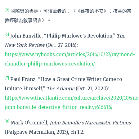
[5]
國際獎的書評，可讀筆者的：〈《暮夜的不安》：孩童的宗
教經驗為敘事語言〉。
[6]
John Banville, “Philip Marlowe’s Revolution,”
The
New York Review
(Oct. 27, 2016):
https://www.nybooks.com/articles/2016/10/27/raymond-
chandler-philip-marlowes-revolution/
[7]
Paul Franz, “How a Great Crime Writer Came to
Imitate Himself,”
The Atlantic
(Oct. 21, 2020):
https://www.theatlantic.com/culture/archive/2020/10/sn
john-banville-detective-fiction-reality/616636/
[8]
Mark O’Connell,
John Banville’s Narcissistic Fictions
(Palgrave Macmillan, 2013), ch 1-2.