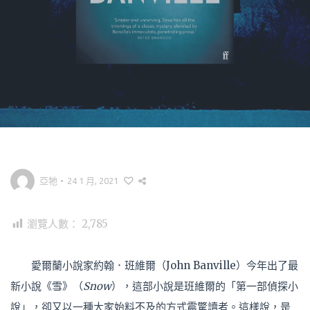
亞牠
•
24 1 月, 2021
瀏覽人數：
2,785
愛爾蘭小說家約翰．班維爾（John Banville）今年出了最
新小說《雪》（
Snow
），這部小說是班維爾的「第一部偵探小
說」，卻又以一種大家始料不及的方式震驚讀者。這樣說，是