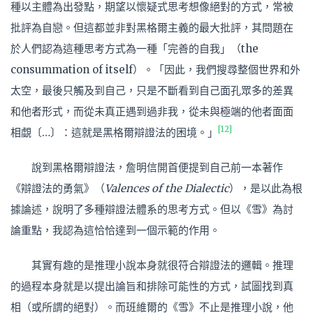
種以主體為出發點，期望以懷疑式思考想像絕對的方式，常被
批評為自戀。但這都並非對黑格爾主義的最大批評，其問題在
於人們認為這種思考方式為一種「完善的自我」（the
consummation of itself）。「因此，我們搜尋整個世界和外
太空，最後只觸及到自己，只是不斷看到自己面孔眾多的差異
和他者形式，而從未真正遇到過非我，從未與極端的他者面面
[12]
相覷〔…〕：這就是黑格爾辯證法的困境。」
說到黑格爾辯證法，詹明信開首便提到自己前一本著作
《辯證法的勇氣》（
Valences of the Dialectic
），是以此為根
據論述，說明了多種辯證法體系的思考方式。但以《雪》為討
論重點，我認為這恰恰達到一個示範的作用。
其實有趣的是推理小說本身就很符合辯證法的邏輯。推理
的過程本身就是以提出論旨和排除可能性的方式，試圖找到真
相（或所謂的絕對）。而班維爾的《雪》不止是推理小說，他