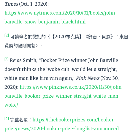
Times
(Oct. 1. 2020):
https://www.nytimes.com/2020/10/01/books/john-
banville-snow-benjamin-black.html
[2]
可讀筆者於微批的〈【2020布克獎】《舒吉．貝恩》：來自
貧窮的陽剛閹割〉。
[3]
Reiss Smith, “Booker Prize winner John Banville
doesn’t thinks the ‘woke cult’ would let a straight,
white man like him win again,”
Pink News
(Nov. 30,
2020):
https://www.pinknews.co.uk/2020/11/30/john-
banville-booker-prize-winner-straight-white-men-
woke/
[4]
完整名單：
https://thebookerprizes.com/booker-
prize/news/2020-booker-prize-longlist-announced