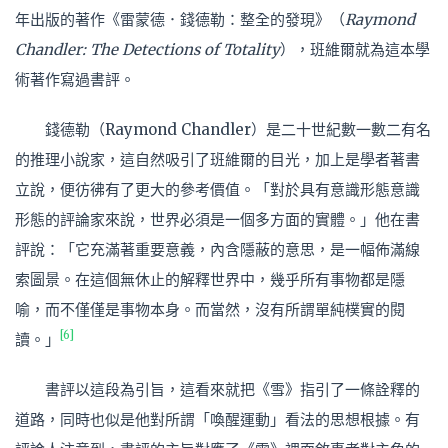
年出版的著作《雷蒙德．錢德勒：整全的發現》（
Raymond
Chandler: The Detections of Totality
），班維爾就為這本學
術著作寫過書評。
錢德勒（Raymond Chandler）是二十世紀數一數二有名
的推理小說家，這自然吸引了班維爾的目光，加上是學者著書
立說，便彷彿有了更大的參考價值。「對於具有意識形態意識
形態的評論家來說，世界必須是一個多方面的實體。」他在書
評說：「它充滿著重要意義，內含隱蔽的意思，是一幅佈滿線
索圖景。在這個無休止的解釋世界中，幾乎所有事物都是隱
喻，而不僅僅是事物本身。而當然，沒有所謂單純樸實的閱
[6]
讀。」
書評以這段為引旨，這看來就把《雪》指引了一條詮釋的
道路，同時也似是他對所謂「喚醒運動」看法的思想根據。有