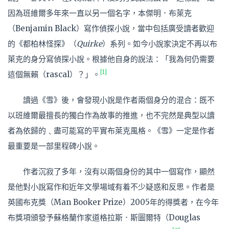
因為班維爾多年來一直以另一個名字，本傑明．布萊克
（Benjamin Black）寫作偵探小說，當中包括廣受讀者歡迎
的《都柏林怪探》（
Quirke
）系列。如今小說家決定不再以布
萊克的身分寫偵探小說。根據他自身的說法：「我為何仍需要
[1]
這個無賴（rascal）？」。
讀過《雪》後，會發現小說是作者兩個身分的混合：既不
以班維爾最擅長的獨白作為故事的推進，也不完然是典型以讀
者為依歸的﹑盡可能寫的平實布萊克風格。《雪》一定是作者
最重要是一部里程碑小說。
作者沉寂了多年，沒有以兩個身份的其中一個寫作，顯然
是他對小說寫作和近年文學場域有着不少疑惑和反思。作者是
英國布克獎（Man Booker Prize）2005年的得獎者，在今年
布獎項頒發予蘇格蘭作家道格拉斯．斯圖爾特（Douglas