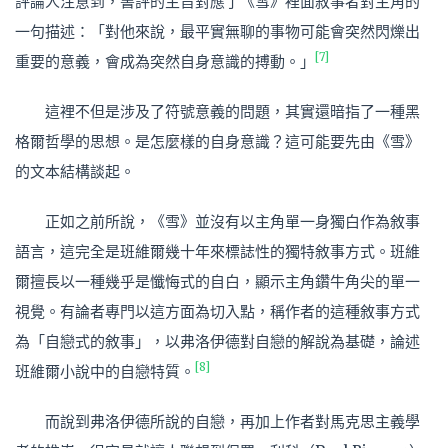
評論人注意到，書評的主旨對應了《雪》裡面敘事者對主角的
一句描述：「對他來說，最平實無聊的事物可能會突然閃爍出
[7]
重要的意義，會成為突然自身意識的搏動。」
這裡不但是涉及了符號意義的問題，其實還暗指了一種黑
格爾哲學的思想。是怎麼樣的自身意識？這可能要先由《雪》
的文本結構談起。
正如之前所說，《雪》並沒有以主角單一身獨白作為敘事
語言，這完全是班維爾幾十年來標誌性的獨特敘事方式。班維
爾擅長以一種幾乎是懺悔式的自白，顯示主角鑽牛角尖的單一
視覺。有論者專門以這方面為切入點，稱作者的這種敘事方式
為「自戀式的敘事」，以弗洛伊德對自戀的解說為基礎，論述
[8]
班維爾小說中的自戀特質。
而說到弗洛伊德所說的自戀，再加上作者對馬克思主義學