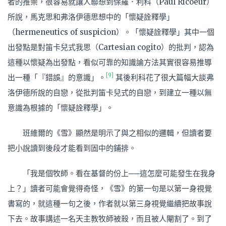
者的推崇，很容易就讓人聯想到保羅．利科（Paul Ricoeur）
所說，馬克思和弗洛伊德思想中的「懷疑詮釋學」
（hermeneutics of suspicion）。「懷疑詮釋學」其中一個
出發點是對笛卡兒式我思（Cartesian cogito）的批判，認為
這種以懷疑為出發點，看似可靠的知識論方法其實很容易推導
[9]
出一種「『錯誤』的意識」。
其後利科花了很大篇幅大談弗
洛伊德所說的自戀，從批判笛卡兒式的自戀，到建立一種以無
意識為根據的「懷疑詮釋學」。
班維爾的《雪》顯然是明示了與之相似的邏輯，但讀者要
把小說讀到後段才能看到固中的鋪排。
「我是個牧師。看在基督的份上──這怎麼可能發生在我身
上？」讀者可能會覺得奇怪，《雪》的第一句是以第一身視覺
書寫的，就這種一句之後，作者就以第三身視覺繼續把故事說
下去。故事講述一名天主教牧師被殺，而且被人閹割了。到了