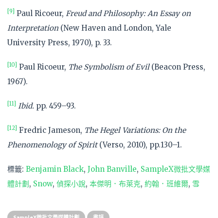
[9]
Paul Ricoeur,
Freud and Philosophy: An Essay on
Interpretation
(New Haven and London, Yale
University Press, 1970), p. 33.
[10]
Paul Ricoeur,
The Symbolism of Evil
(Beacon Press,
1967).
[11]
Ibid.
pp. 459–93.
[12]
Fredric Jameson,
The Hegel Variations: On the
Phenomenology of Spirit
(Verso, 2010), pp.130–1.
標籤:
Benjamin Black
,
John Banville
,
SampleX微批文學媒
體計劃
,
Snow
,
偵探小說
,
本傑明．布萊克
,
約翰．班維爾
,
雪
SampleX微批文學媒體計劃
書評