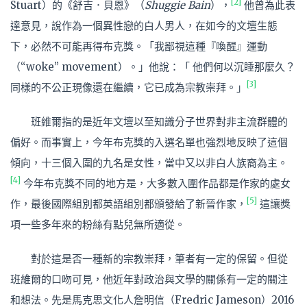
[2]
Stuart）的《舒吉．貝恩》（
Shuggie Bain
），
他曾為此表
達意見，說作為一個異性戀的白人男人，在如今的文壇生態
下，必然不可能再得布克獎。「我鄙視這種『喚醒』運動
（“woke” movement）。」他說：「 他們何以沉睡那麼久？
[3]
同樣的不公正現像還在繼續，它已成為宗教崇拜。」
班維爾指的是近年文壇以至知識分子世界對非主流群體的
偏好。而事實上，今年布克獎的入選名單也強烈地反映了這個
傾向，十三個入圍的九名是女性，當中又以非白人族裔為主。
[4]
今年布克獎不同的地方是，大多數入圍作品都是作家的處女
[5]
作，最後國際組別都英語組別都頒發給了新晉作家，
這讓獎
項一些多年來的粉絲有點兒無所適從。
對於這是否一種新的宗教崇拜，筆者有一定的保留。但從
班維爾的口吻可見，他近年對政治與文學的關係有一定的關注
和想法。先是馬克思文化人詹明信（Fredric Jameson）2016