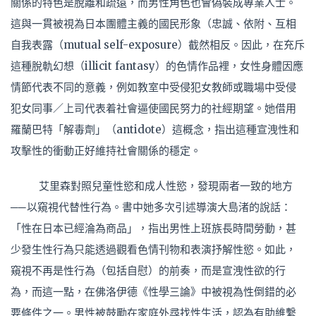
關係的特色是脫離和疏遠，而男性角色也會偽裝成專業人士。
這與一貫被視為日本團體主義的國民形象（忠誠、依附、互相
自我表露（mutual self-exposure）截然相反。因此，在充斥
這種脫軌幻想（illicit fantasy）的色情作品裡，女性身體因應
情節代表不同的意義，例如教室中受侵犯女教師或職場中受侵
犯女同事／上司代表着社會逼使國民努力的社經期望。她借用
羅蘭巴特「解毒劑」（antidote）這概念，指出這種宣洩性和
攻擊性的衝動正好維持社會關係的穩定。
艾里森對照兒童性慾和成人性慾，發現兩者一致的地方
── 以窺視代替性行為。書中她多次引述導演大島渚的說話：
「性在日本已經淪為商品」，指出男性上班族長時間勞動，甚
少發生性行為只能透過觀看色情刊物和表演抒解性慾。如此，
窺視不再是性行為（包括自慰）的前奏，而是宣洩性欲的行
為，而這一點，在佛洛伊德《性學三論》中被視為性倒錯的必
要條件之一。男性被鼓勵在家庭外尋找性生活，認為有助維繫