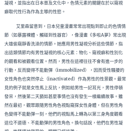
凝視，並指出在日本普及文化中，色情元素的關鍵在於以窺視
癖取代性行為作為主導的性慾。
艾里森留意到，日本兒童漫畫常常出現點到即止的色情情
節（如暴露裸體、觸碰到性器官），像漫畫《多啦A夢》常出現
大雄偷窺靜香洗澡的情節。她應用男性凝視分析這些情節，指
出這類情節均有男性凝視的核心元素：物化、窺視癖和性別化
的觀看和被觀看位置。然而，男性在這裡往往不會有進一步的
行動，反而變得不能動彈（immobilized），因而受性騷擾的
女性角色也突然停止（inactivated）作為男性的性景觀。最常
見的例子就是女性馬上反抗，例如給男性一記耳光，男性停頓
發呆，然後第二天猶如甚麼事情也沒有發生一樣繼續故事。雖
然在最初，觀眾跟隨男性角色視點窺探女性身體，但在男性角
色變得不能動彈一刻，他們的視點馬上轉為以第三身角度觀看
這位不道德、不能動彈的男性角色。換句話說，他們在男性凝