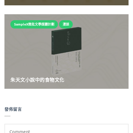
SampleX微批文學媒體計劃
漫談
朱天文小說中的食物文化
發佈留言