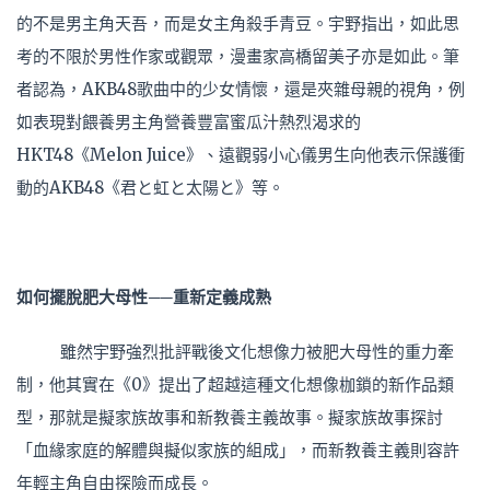
的不是男主角天吾，而是女主角殺手青豆。宇野指出，如此思
考的不限於男性作家或觀眾，漫畫家高橋留美子亦是如此。筆
者認為，AKB48歌曲中的少女情懷，還是夾雜母親的視角，例
如表現對餵養男主角營養豐富蜜瓜汁熱烈渴求的
HKT48《Melon Juice》、遠觀弱小心儀男生向他表示保護衝
動的AKB48《君と虹と太陽と》等。
如何擺脫肥大母性
──重新定義成熟
雖然宇野強烈批評戰後文化想像力被肥大母性的重力牽
制，他其實在《0》提出了超越這種文化想像枷鎖的新作品類
型，那就是擬家族故事和新教養主義故事。擬家族故事探討
「血緣家庭的解體與擬似家族的組成」，而新教養主義則容許
年輕主角自由探險而成長。