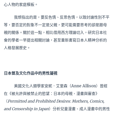
心人物的家庭模板。
我想指出的是，要反色情、反思色情，以致討論性別不平
等，要否定的對象不一定是父親，更可能需要思考的卻是跟母
親的關係。關於這一點，相比借用西方理論切入，研究日本社
會的學者一早提出相關討論，甚至重新書寫日本人精神分析的
人格發展歷史。
日本普及文化作品中的男性凝視
美國文化人類學家安妮．艾里森（Anne Allison）曾經
在《被允許與被禁止的慾望：日本的母親、漫畫與審查》
（
Permitted and Prohibited Desires: Mothers, Comics,
and Censorship in Japan
）分析兒童漫畫、成人漫畫中的男性