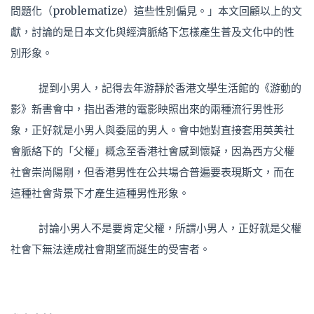
問題化（problematize）這些性別偏見。」本文回顧以上的文
獻，討論的是日本文化與經濟脈絡下怎樣產生普及文化中的性
別形象。
提到小男人，記得去年游靜於香港文學生活館的《游動的
影》新書會中，指出香港的電影映照出來的兩種流行男性形
象，正好就是小男人與委屈的男人。會中她對直接套用英美社
會脈絡下的「父權」概念至香港社會感到懷疑，因為西方父權
社會崇尚陽剛，但香港男性在公共場合普遍要表現斯文，而在
這種社會背景下才產生這種男性形象。
討論小男人不是要肯定父權，所謂小男人，正好就是父權
社會下無法達成社會期望而誕生的受害者。