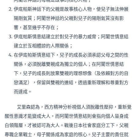
伊底帕斯神話下的父親是故事核心人物，使兒子無法伸展
陽剛氣質；阿闍世神話的父親對兒子的陽剛氣質沒有影
響，甚至幾乎不存在；
伊底帕斯情意結建立於對兒子的暴力威脅；阿闍世情意結
建立於互相體諒的人際關係；
在伊底帕斯情意結下，兒子的成長必須承認父母之間的性
關係，必須脫離雙親成為獨立的個人；在阿闍世情意結
下，兒子的成長則放棄雙親的理想想像（及依賴對方的自
戀滿足），保留與雙親的連結，透過重新理解和尊重對方
而達成。
艾里森認為，西方精神分析視個人須脫離性壓抑，重新覺
醒性意識才能變成大人，而阿闍世情意結則會指向個人晉身成
白領階層，才被認可為大人。戰後日本社會家庭分工下，父親
專職企業戰士，母子關係成為家庭的核心。兒子主要的責任就