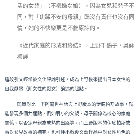
活的女兒」（不機嫌な娘）。因為女兒和兒子不
同，對「焦躁不安的母親」既沒有責任也沒有同
情，她的不快樂更是不能原諒的。
《近代家庭的形成和終結》，上野千鶴子，吳詠
梅譯
這段引文經常被文化評論引述，成為上野後來提出日本女性的
自我厭惡（即女性的厭女）論述的起點。
簡單對比一下阿闍世神話與上野版本的伊底帕斯故事，就
能發現多個共通點，例如弱小的父親、母子關係為核心的家庭
關係、以否定母親為成熟的出路等，而上野版本的伊底帕斯故
事對女兒故事的補完，也引伸出戰後文藝作品中對女性角色的