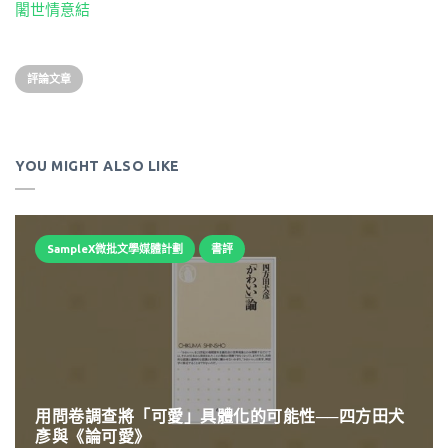
闍世情意結
評論文章
YOU MIGHT ALSO LIKE
SampleX微批文學媒體計劃
書評
用問卷調查將「可愛」具體化的可能性──四方田犬
彥與《論可愛》