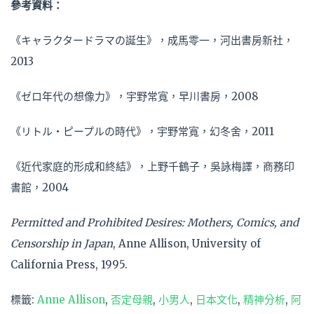
參考資料：
《キャラクタードラマの誕生》，成馬零一，河出書房新社，
2013
《ゼロ年代の想像力》，宇野常寬，早川書房，2008
《リトル・ピープルの時代》，宇野常寬，幻冬舍，2011
《近代家庭的形成和終結》，上野千鶴子，吳詠梅譯，商務印
書館，2004
Permitted and Prohibited Desires: Mothers, Comics, and
Censorship in Japan
, Anne Allison, University of
California Press, 1995.
標籤:
Anne Allison
,
否定母親
,
小男人
,
日本文化
,
精神分析
,
阿