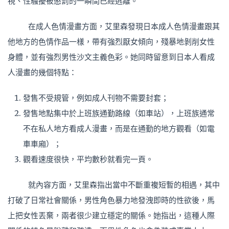
視、性騷擾被懲罰的一瞬間已經逃離。
在成人色情漫畫方面，艾里森發現日本成人色情漫畫跟其
他地方的色情作品一樣，帶有強烈厭女傾向，殘暴地剝削女性
身體，並有強烈男性沙文主義色彩。她同時留意到日本人看成
人漫畫的幾個特點：
發售不受規管，例如成人刊物不需要封套；
發售地點集中於上班族通勤路線（如車站），上班族通常
不在私人地方看成人漫畫，而是在通勤的地方觀看（如電
車車廂）；
觀看速度很快，平均數秒就看完一頁。
就內容方面，艾里森指出當中不斷重複短暫的相遇，其中
打破了日常社會關係，男性角色暴力地發洩即時的性欲後，馬
上把女性丟棄，兩者很少建立穩定的關係。她指出，這種人際