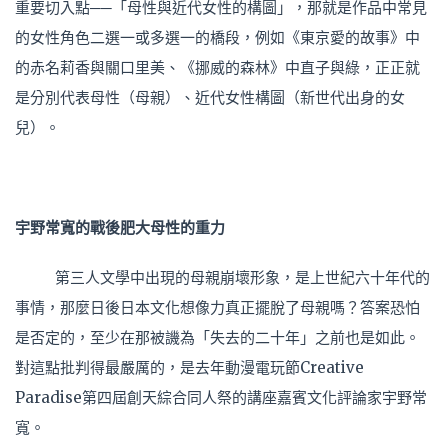
重要切入點──「母性與近代女性的構圖」，那就是作品中常見
的女性角色二選一或多選一的橋段，例如《東京愛的故事》中
的赤名莉香與關口里美、《挪威的森林》中直子與綠，正正就
是分別代表母性（母親）、近代女性構圖（新世代出身的女
兒）。
宇野常寬的戰後肥大母性的重力
第三人文學中出現的母親崩壞形象，是上世紀六十年代的
事情，那麼日後日本文化想像力真正擺脫了母親嗎？答案恐怕
是否定的，至少在那被譏為「失去的二十年」之前也是如此。
對這點批判得最嚴厲的，是去年動漫電玩節Creative
Paradise第四屆創天綜合同人祭的講座嘉賓文化評論家宇野常
寬。