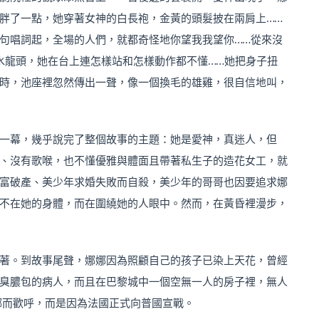
胖了一點，她穿著女神的白長袍，金黃的頭髮披在兩肩上……
句唱詞起，全場的人們，就都奇怪地你望我我望你……從來沒
水龍頭，她在台上連怎樣站和怎樣動作都不懂……她把身子扭
時，池座裡忽然傳出一聲，像一個換毛的雄雞，很自信地叫，
一幕，幾乎說完了整個故事的主題：她是愛神，真迷人，但
、沒有歌喉，也不懂優雅與體面且帶著私生子的造花女工，就
富破產、美少年求婚失敗而自殺，美少年的哥哥也因要追求娜
不在她的身體，而在圍繞她的人眼中。然而，在黃昏裡漫步，
著。到故事尾聲，娜娜因為照顧自己的孩子已染上天花，曾經
臭膿包的病人，而且在巴黎城中一個空無一人的房子裡，無人
娜而歡呼，而是因為法國正式向普國宣戰。