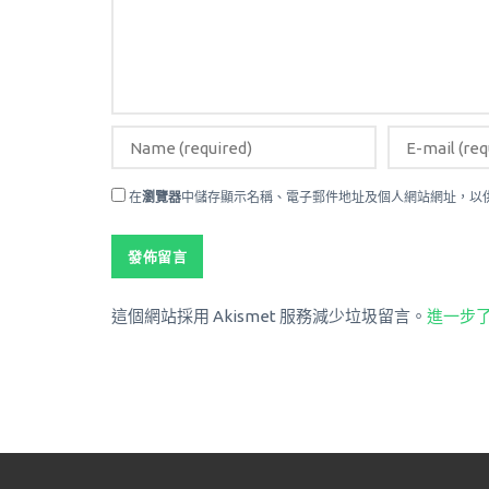
在
瀏覽器
中儲存顯示名稱、電子郵件地址及個人網站網址，以
這個網站採用 Akismet 服務減少垃圾留言。
進一步了