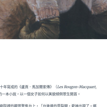
十年寫成的《盧頁．馬加爾家傳》（
Les Rougon-Macquart
,
多頁的一本小說，以一個女子如何以美貌傾倒眾生開首。
劇院裡的觀眾聚焦台上，「台後邊的雲裂開，愛神出現了。娜