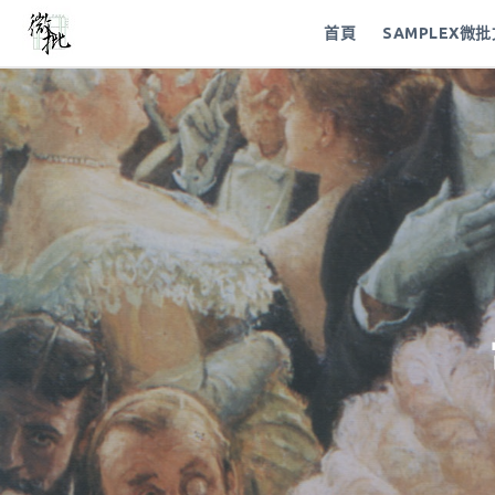
首頁
SAMPLEX微