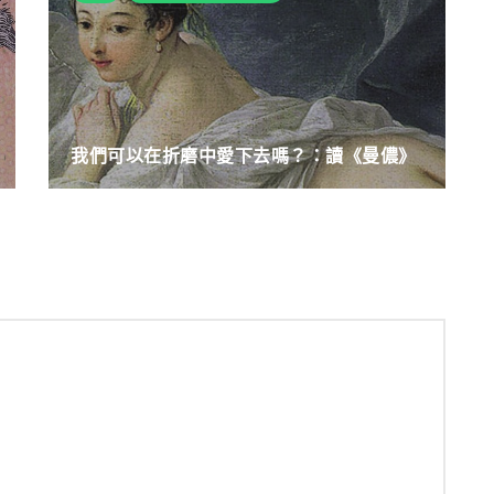
我們可以在折磨中愛下去嗎？：讀《曼儂》