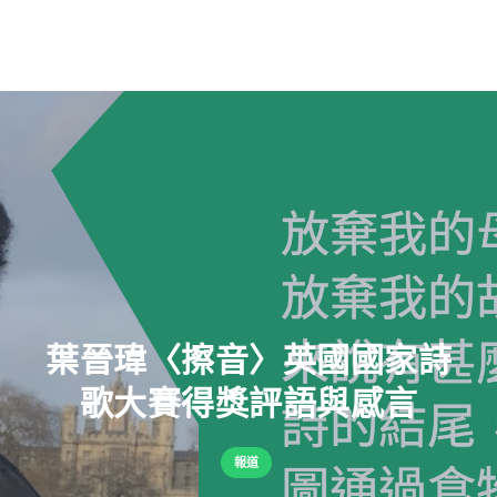
葉晉瑋〈擦音〉英國國家詩
歌大賽得獎評語與感言
報道