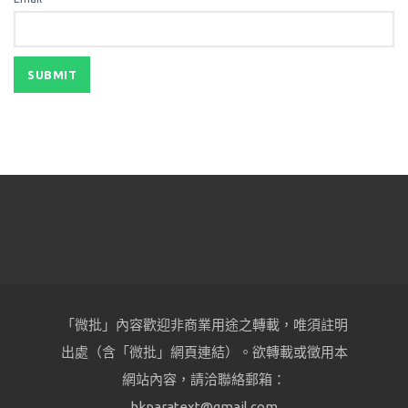
「微批」內容歡迎非商業用途之轉載，唯須註明
出處（含「微批」網頁連結）。欲轉載或徵用本
網站內容，請洽聯絡郵箱：
hkparatext@gmail.com