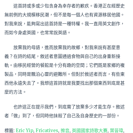
這首詩或多或少包含身為幸存者的歉疚。香港正在經歷史
無前例的大規模移民潮，但不是每一個人也有資源移居他國。
對我來說，能夠寫出這首詩是一種特權。我一直用英文創作，
而如今身處英國，也常常說英語。
放棄我的母語，進而放棄我的故鄉，對我來說有甚麼意
義？在詩的結尾，敘述者意圖通過食物與自己的出身重新接
軌。由移民經營的餐館是十分有趣的空間；它們既是家鄉的複
製品，同時是飄泊心靈的避難所。但對於敘述者而言，有些東
西他永遠失去了。我想這首詩就是我要找出那個東西到底是甚
麼的方法。
也許這正在提示我們，到底需了放棄多少才能生存。敘述
者「做」到了，但同時他抺殺了自己及自身歷史的一部份。
標籤:
Eric Yip
,
Fricatives
,
擦音
,
英國國家詩歌大賽
,
葉晉瑋
,