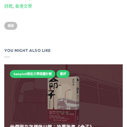
詩歌
,
香港文學
報道
YOU MIGHT ALSO LIKE
SampleX微批文學媒體計劃
書評
他們現在怎樣做父親：論董啟章《命子》