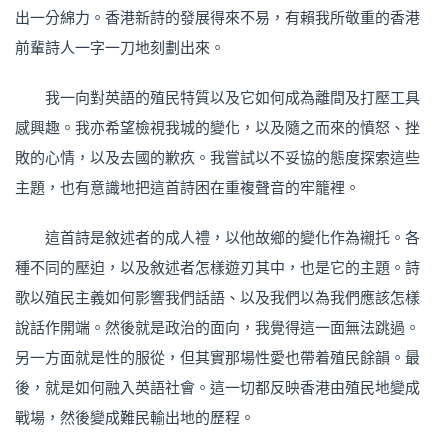
出一分綿力。香港新詩的發展得來不易，有賴我所敬重的香港
前輩詩人一字一刀地刻劃出來。
我一向對英語的殖民特質以及它如何成為離間及打壓工具
感興趣。我亦希望檢視我城的變化，以及隨之而來的憤怒、挫
敗的心情，以及去國的歉疚。我嘗試以不妥協的態度探索這些
主題，也有意識地把這首詩困在重複聲音的牢籠裡。
這首詩是敘述者的成人禮，以他故鄉的變化作為襯托。各
種不同的壓迫，以及敘述者怎樣遊刃其中，也是它的主題。詩
歌以殖民主義如何影響我們話語、以及我們以為我們應該怎樣
說話作開端。然後就是政治的面向，我覺得這一面無法跳過。
另一方面就是性的服從，但其實那場性愛也帶着殖民餘韻。最
後，就是如何融入英語社會。這一切都反映香港由殖民地變成
戰場，然後變成難民輸出地的歷程。