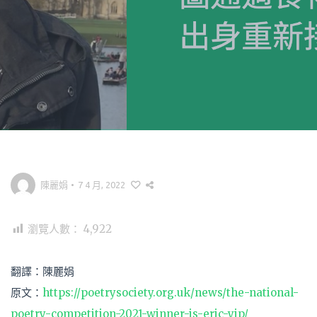
陳麗娟
•
7 4 月, 2022
瀏覽人數：
4,922
翻譯：陳麗娟
原文：
https://poetrysociety.org.uk/news/the-national-
poetry-competition-2021-winner-is-eric-yip/