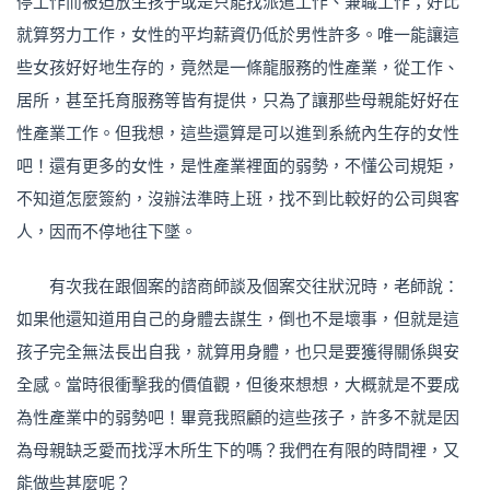
停工作而被迫放生孩子或是只能找派遣工作、兼職工作；好比
就算努力工作，女性的平均薪資仍低於男性許多。唯一能讓這
些女孩好好地生存的，竟然是一條龍服務的性產業，從工作、
居所，甚至托育服務等皆有提供，只為了讓那些母親能好好在
性產業工作。但我想，這些還算是可以進到系統內生存的女性
吧！還有更多的女性，是性產業裡面的弱勢，不懂公司規矩，
不知道怎麼簽約，沒辦法準時上班，找不到比較好的公司與客
人，因而不停地往下墜。
有次我在跟個案的諮商師談及個案交往狀況時，老師說：
如果他還知道用自己的身體去謀生，倒也不是壞事，但就是這
孩子完全無法長出自我，就算用身體，也只是要獲得關係與安
全感。當時很衝擊我的價值觀，但後來想想，大概就是不要成
為性產業中的弱勢吧！畢竟我照顧的這些孩子，許多不就是因
為母親缺乏愛而找浮木所生下的嗎？我們在有限的時間裡，又
能做些甚麼呢？