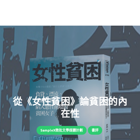
從《女性貧困》論貧困的內
在性
SampleX微批文學媒體計劃
書評