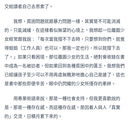
交給讀者自己去思索了。
我想，貧困問題就跟暴力問題一樣，其實是不可能消滅
的，只能減緩，在這樣看似無望的心境上，我想起一位離園少
女經常跟我說：「每次當我撐不下去時，只要想到你們，就覺
得姐姐（工作人員）也可以，那我一定也行，所以就撐下去
了。」如果只看困境，那位離園少女的生活，絕對會收錄在書
中成為一名被訪者，但如果回到各種貧困中的匱乏，我想我們
已經讓孩子至少可以不用再虛無飄渺地擔心自己是誰了，這也
是書中那些即便辛苦，眼中仍閃耀的少女所僅存的牽絆。
用專業術語來說，那是一種社會支持，但我更喜歡說的
是，那是一種存在感，而這種存在感，是因着人與人「真實
的」交流，日積月累下來的。