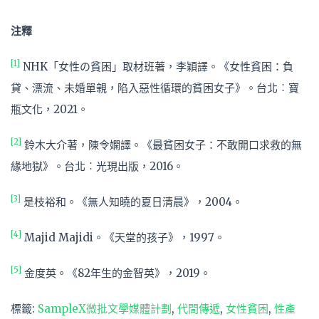
注釋
[1]
NHK「女性の貧困」取材班著，李穎譯。《女性貧困：負
貸、漂流、未婚單親，陷入惡性循環的貧困女子》。台北︰寶
瓶文化，2021。
[2]
鈴木大介著，陳令嫻譯。《最貧困女子：不敢開口求救的無
緣地獄》。台北︰光現出版，2016。
[3]
是枝裕和。《無人知曉的夏日清晨》，2004。
[4]
Majid Majidi。《天堂的孩子》，1997。
[5]
金度英。《82年生的金智英》，2019。
標籤:
SampleX微批文學媒體計劃
,
代間傳遞
,
女性貧困
,
性產