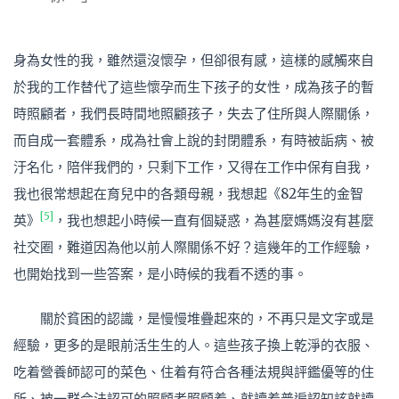
身為女性的我，雖然還沒懷孕，但卻很有感，這樣的感觸來自
於我的工作替代了這些懷孕而生下孩子的女性，成為孩子的暫
時照顧者，我們長時間地照顧孩子，失去了住所與人際關係，
而自成一套體系，成為社會上說的封閉體系，有時被詬病、被
汙名化，陪伴我們的，只剩下工作，又得在工作中保有自我，
我也很常想起在育兒中的各類母親，我想起《
82
年生的金智
[5]
英》
，我也想起小時候一直有個疑惑，為甚麼媽媽沒有甚麼
社交圈，難道因為他以前人際關係不好？這幾年的工作經驗，
也開始找到一些答案，是小時候的我看不透的事。
關於貧困的認識，是慢慢堆疊起來的，不再只是文字或是
經驗，更多的是眼前活生生的人。這些孩子換上乾淨的衣服、
吃着營養師認可的菜色、住着有符合各種法規與評鑑優等的住
所、被一群合法認可的照顧者照顧着、就讀着普遍認知該就讀