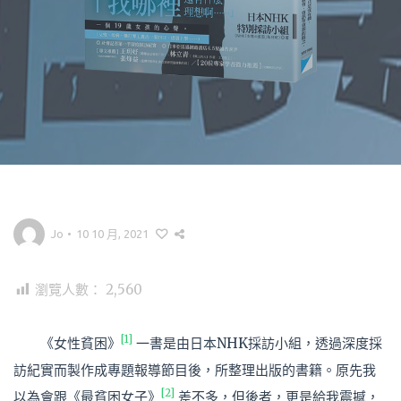
Jo
•
10 10 月, 2021
瀏覽人數：
2,560
[1]
《女性貧困》
一書是由日本
NHK
採訪小組，透過深度採
訪紀實而製作成專題報導節目後，所整理出版的書籍。原先我
[2]
以為會跟《最貧困女子》
差不多，但後者，更是給我震撼，