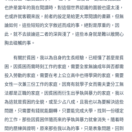
也許是當年的我在閱讀時，對這個世界認識的面貌也還太淺，
也或許就客觀來說，前者的設定是給更大眾閱讀的書籍，但無
論如何，這些短短的文字敘述而成的事，絕對是厚重的，因
此，就不去談論這二者的深與淺了，這些本身就是難以敞開心
胸去碰觸的事。
有關於貧困，我以為自身的生長經驗，已經懂了甚麼是貧
困，因貧困而需時刻工作的家庭，需要全家無論成年與否都需
投入勞動的家庭，需要在考上公立高中也得學貸的家庭，需要
女性一次兼三份工作的家庭，因育有就學子女而需夫妻分工無
法都是正職的家庭，因貧困而衍生出爭執與暴力的家庭，我以
為這就是貧困的全貌，或至少占八成，且我也以為要解決這些
問題，只需要有錢就能翻轉，只要能完成大學，找到一份穩定
的工作，那些因貧困伴隨而來的爭執與暴力就會消失。隨着時
間的歷練與證明，原來那些我以為的事，只是表象問題，回到