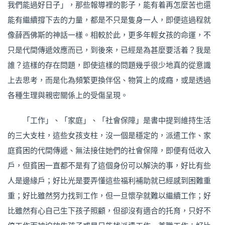
我們能過好日子」，那些報導裡的影子，能有着再怎麼苦也還
能有繼續撐下去的力量，都是不只是隻身一人，即便這過程就
像薛西佛斯的神話一樣。相較於此，更多年輕女孩的命運，不
只是代間傳遞效應而已，到後來，已經是為甚麼要活着？我是
誰？這樣的存在問題，即使這樣的問題幾乎很少地真的從意識
上去思考，而是化為頻繁更換伴侶、物質上的成癮，或是透過
各種生理與親密關係上的受傷呈現。
「工作」、「家庭」、「社會保障」是書中提到維持生活
的三大支柱，這些女孩支柱，沒一個是穩定的，派遣工作、家
庭貧困的代間傳遞、無法接住她們的社會保障，即便有低收入
戶，但貧困一直都不是有了這個身份可以解決的事，好比有些
人是邊緣戶；好比光是要弄懂這些福利補助就已經感到困難重
重；好比雖然努力找到工作，但一旦懷孕就難以繼續工作；好
比雖然有心自己生下孩子照顧，但卻沒有適合的托育，只好不