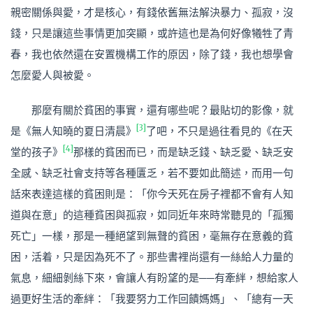
親密關係與愛，才是核心，有錢依舊無法解決暴力、孤寂，沒
錢，只是讓這些事情更加突顯，或許這也是為何好像犧牲了青
春，我也依然還在安置機構工作的原因，除了錢，我也想學會
怎麼愛人與被愛。
那麼有關於貧困的事實，還有哪些呢？最貼切的影像，就
[3]
是《無人知曉的夏日清晨》
了吧，不只是過往看見的《在天
[4]
堂的孩子》
那
樣的貧困而已，而是缺乏錢、缺乏愛、缺乏安
全感、缺乏社會支持等各種匱乏，若不要如此簡述，而用一句
話來表達這樣的貧困則是：「你今天死在房子裡都不會有人知
道與在意」的這種貧困與孤寂，如同近年來時常聽見的「孤獨
死亡」一樣，那是一種絕望到無聲的貧困，毫無存在意義的貧
困，活着，只是因為死不了。那些書裡尚還有一絲給人力量的
氣息，細細剝絲下來，會讓人有盼望的是──有牽絆，想給家人
過更好生活的牽絆：「我要努力工作回饋媽媽」、「總有一天