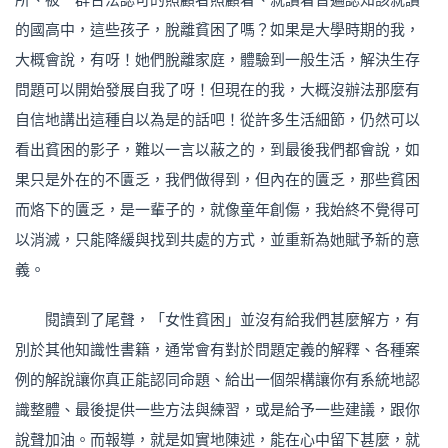
的國高中，這些孩子，脫離貧困了嗎？如果是大學時期的我，
大概會說，有呀！她們脫離家庭，體驗到一般生活，解決生存
問題可以開始發展自我了呀！但現在的我，大概沒辦法那麼有
自信地講出這種自以為是的話吧！從許多生活細節，仍然可以
看出貧困的影子，難以一言以蔽之的，到最後我們都會說，如
果只是外在的不匱乏，我們做得到，但內在的匱乏，那些貧困
而烙下的匱乏，是一輩子的，就像童年創傷，我始終不覺得可
以消滅，只能降緩與找到共處的方式，並重新為她賦予新的意
義。
閱讀到了尾聲，「女性貧困」並沒有給我們甚麼解方，有
別於其他知識性書籍，通常會有對於問題定義的解釋、各種案
例的解說讓你真正能認同命題、給出一個架構讓你有系統地認
識整體、最後提供一些方法與練習，或是給予一些建議，跟你
說聲加油。而報導，就是如實地陳述，能在心中留下甚麼，就