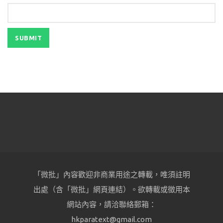
「微批」內容歡迎非商業用途之轉載，唯須註明
出處（含「微批」網頁連結）。欲轉載或徵用本
網站內容，請洽聯絡郵箱：
hkparatext@gmail.com