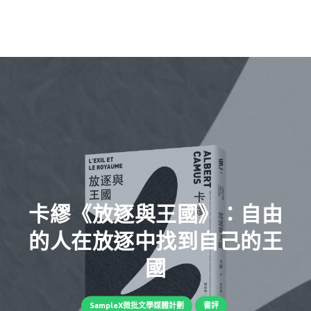
卡繆《放逐與王國》：自由
的人在放逐中找到自己的王
國
SampleX微批文學媒體計劃
書評