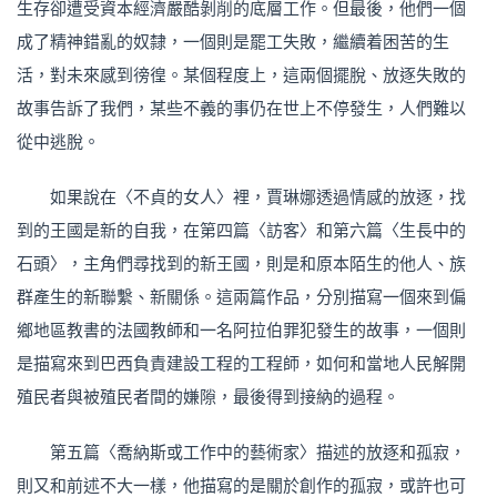
生存卻遭受資本經濟嚴酷剝削的底層工作。但最後，他們一個
成了精神錯亂的奴隸，一個則是罷工失敗，繼續着困苦的生
活，對未來感到徬徨。某個程度上，這兩個擺脫、放逐失敗的
故事告訴了我們，某些不義的事仍在世上不停發生，人們難以
從中逃脫。
如果說在〈不貞的女人〉裡，賈琳娜透過情感的放逐，找
到的王國是新的自我，在第四篇〈訪客〉和第六篇〈生長中的
石頭〉，主角們尋找到的新王國，則是和原本陌生的他人、族
群產生的新聯繫、新關係。這兩篇作品，分別描寫一個來到偏
鄉地區教書的法國教師和一名阿拉伯罪犯發生的故事，一個則
是描寫來到巴西負責建設工程的工程師，如何和當地人民解開
殖民者與被殖民者間的嫌隙，最後得到接納的過程。
第五篇〈喬納斯或工作中的藝術家〉描述的放逐和孤寂，
則又和前述不大一樣，他描寫的是關於創作的孤寂，或許也可