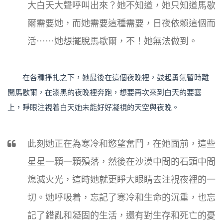
大白天大聲呼叫出來？她不知道，她只知道馬歇
爾需要她，而她需要這種需要，日夜依賴這個而
活⋯⋯她想擺脫馬歇爾，不！她無法做到。
在各種掙扎之下，她最後在這個夜晚裡，鼓起勇氣暫時離
開馬歇爾，在漆黑的夜晚裡奔跑，想要再次來到白天的要塞
上，睜眼注視着白天她未能好好凝視的天空與夜晚。
此刻她正在為寒冷和慾望奮鬥，在她面前，這些
星星一顆一顆殞落，然後在沙漠中間的石頭中間
熄滅火光，這時她就更睜大眼睛去注視夜裡的一
切。她呼吸着，忘記了寒冷和生命的沉重，也忘
記了錯亂和凝固的生活，還有對生存和死亡的憂