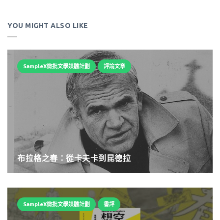
YOU MIGHT ALSO LIKE
SampleX微批文學媒體計劃
評論文章
布拉格之春：從卡夫卡到昆德拉
SampleX微批文學媒體計劃
書評