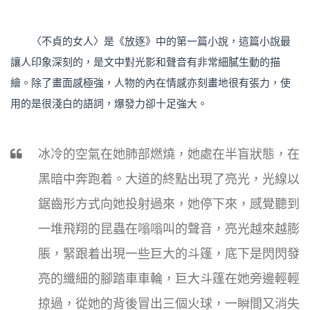
〈不貞的女人〉是《放逐》中的第一篇小說，這篇小說最
讓人印象深刻的，是文中對光影和聲音有非常細膩生動的描
繪。除了畫面感極強，人物的內在情感亦刻畫地很有張力，使
用的是很淺白的語詞，爆發力卻十足強大。
冰冷的空氣在她肺部燃燒，她處在半盲狀態，在
黑暗中奔跑着。大道的終點出現了亮光，光線以
鋸齒形方式向她投射過來，她停下來，感覺聽到
一堆飛翔的昆蟲在嗡嗡叫的聲音，亮光越來越膨
脹，緊跟着出現一些巨大的斗篷，底下是閃閃發
亮的纖細的腳踏車車輪，巨大斗篷在她旁邊輕輕
掠過，從她的背後冒出三個火球，一瞬間又消失