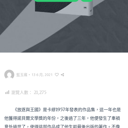
藍玉雍
•
13 6 月, 2021
瀏覽人數：
21,275
《放逐與王國》是卡繆1957年發表的作品集，這一年也是
他獲得諾貝爾文學獎的年份，之後過了三年，他便發生了車禍
意外過世了，使得這部作品成了他生前最後出版的著作。不像