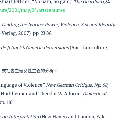
fries, “No pain, no gain,”
The Guardian
(24
ure/2001/may/24/artsfeatures
,
Tickling the Ivories: Power, Violence, Sex and Identity
Verlag, 2007), pp. 23-38.
iede Jelinek’s Generic Perversions
(Austrian Culture,
，或社會主義女性主義的分析。
anguage of Violence,”
New German Critique, Np. 68,
x Horkheimer and Theodor W. Adorno,
Dialectic of
p. 110.
y on Interpretation
(New Haven and London, Yale