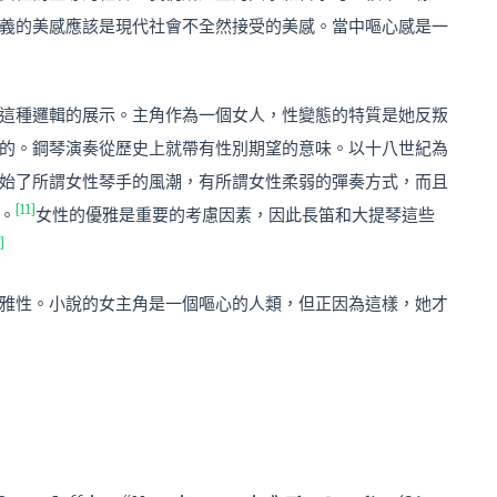
義的美感應該是現代社會不全然接受的美感。當中嘔心感是一
種邏輯的展示。主角作為一個女人，性變態的特質是她反叛
的。鋼琴演奏從歷史上就帶有性別期望的意味。以十八世紀為
始了所謂女性琴手的風潮，有所謂女性柔弱的彈奏方式，而且
[11]
。
女性的優雅是重要的考慮因素，因此長笛和大提琴這些
]
性。小說的女主角是一個嘔心的人類，但正因為這樣，她才