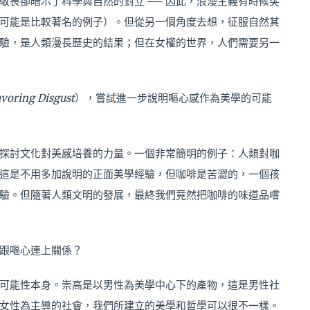
卻暗示了科學與自然的對立 ── 因此，浪漫主義有時候突
可能是比較著名的例子）。但從另一個角度去想，征服自然其
驗，是人類漫長歷史的結果；但在女權的世界，人們需要另一
voring Disgust
），嘗試進一步說明嘔心感作為美學的可能
討文化對美感培養的力量。一個非常簡明的例子：人類對咖
這是不用多加說明的正面美學經驗，但咖啡是苦澀的，一個孩
驗。但隨著人類文明的發展，最終我們竟然把咖啡的味道品嚐
跟嘔心連上關係？
能性本身。崇高是以男性為美學中心下的產物，這是男性社
女性為主導的社會，我們所建立的美學和哲學可以很不一樣。