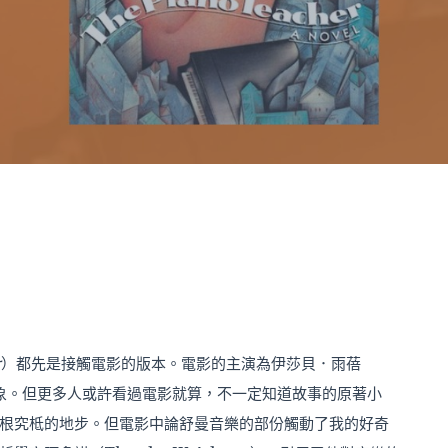
r
）都先是接觸電影的版本。電影的主演為伊莎貝．雨蓓
深刻的印象。但更多人或許看過電影就算，不一定知道故事的原著小
根究柢的地步。但電影中論舒曼音樂的部份觸動了我的好奇