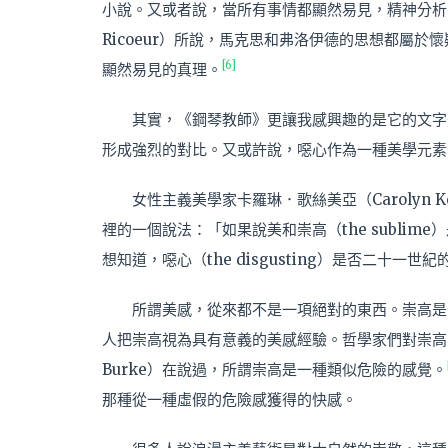
小說。又或者說，當所有事情都顯然易見，精神分析
Ricoeur）所說，馬克思和弗洛伊德的思想都屬於懷疑詮釋學
[6]
顯然易見的真理。
其實，《鋼琴教師》更讓我感興趣的是它的文字美
形成強烈的對比。又或許說，噁心作為一種美學元素
女性主義美學家卡羅琳．歌絲美亞（Carolyn Ko
裡的一個說法：「如果說美和崇高（the subli
想知道，噁心（the disgusting）是否二十一
所謂美感，從來都不是一項絕對的東西。崇高是十
人把崇高視為具有意義的美感經驗。哲學家們對崇高
Burke）在說過，所謂崇高是一種類似危險的感覺。
那種從一種虛假的危險感獲得的快感。