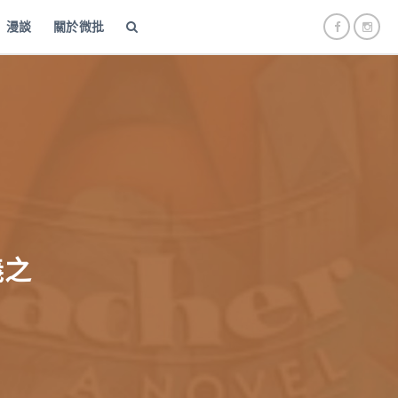
漫談
關於微批
義之