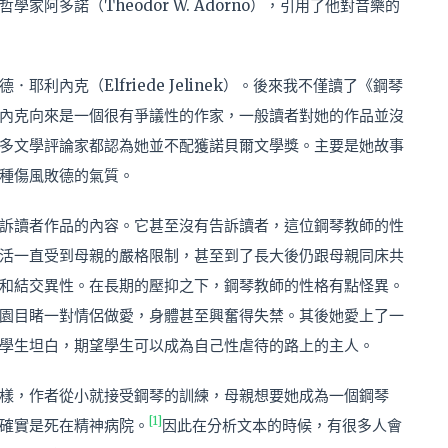
阿多諾（Theodor W. Adorno），引用了他對音樂的
內克（Elfriede Jelinek）。後來我不僅讀了《鋼琴
內克向來是一個很有爭議性的作家，一般讀者對她的作品並沒
多文學評論家都認為她並不配獲諾貝爾文學獎。主要是她故事
種傷風敗德的氣質。
讀者作品的內容。它甚至沒有告訴讀者，這位鋼琴教師的性
活一直受到母親的嚴格限制，甚至到了長大後仍跟母親同床共
和結交異性。在長期的壓抑之下，鋼琴教師的性格有點怪異。
園目睹一對情侶做愛，身體甚至興奮得失禁。其後她愛上了一
學生坦白，期望學生可以成為自己性虐待的路上的主人。
，作者從小就接受鋼琴的訓練，母親想要她成為一個鋼琴
[1]
確實是死在精神病院。
因此在分析文本的時候，有很多人會