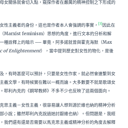
母女關係就會切入點，窺探作者在嚴厲的精神控制之下形成的
[3]
性主義者的身份，這也是作者本人會強調的事實，
因此在
rxist feminism）思想的角度，進行文本的分析和解
種詮釋上的暗示 ── 畢竟，阿多諾就曾與霍克海默（Max
ic of Enlightenment
），當中提到歷史對女性的物化，是後
，有時甚麼可以預計，只要是女性作家，就必然會連繫到女
主義文學，有時候實在難以一概而論。大多數要不就是歌頌女
。耶利內克的《鋼琴教師》不多不少也反映了這兩個面向。
思主義－女性主義，很容易讓人想到源於維也納的精神分析
部小說；雖然耶利內克說過她討厭維也納）。但問題是，我經
，我們還有還是否需要以馬克思主義或精神分析的角度去解釋