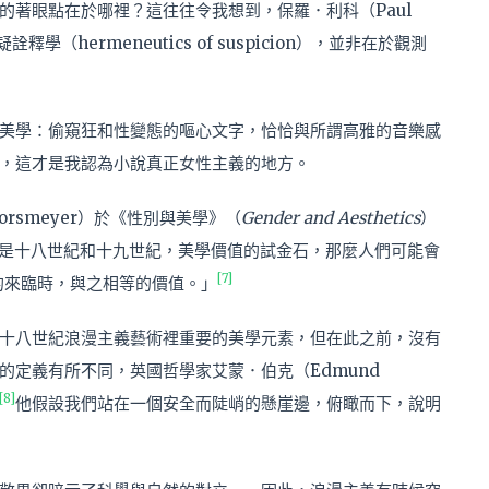
的著眼點在於哪裡？這往往令我想到，保羅．利科（Paul
（hermeneutics of suspicion），並非在於觀測
學：偷窺狂和性變態的嘔心文字，恰恰與所謂高雅的音樂感
，這才是我認為小說真正女性主義的地方。
rsmeyer）於《性別與美學》（
Gender and Aesthetics
）
me）是十八世紀和十九世紀，美學價值的試金石，那麼人們可能會
[7]
世紀的來臨時，與之相等的價值。」
八世紀浪漫主義藝術裡重要的美學元素，但在此之前，沒有
的定義有所不同，英國哲學家艾蒙．伯克（Edmund
[8]
他假設我們站在一個安全而陡峭的懸崖邊，俯瞰而下，說明