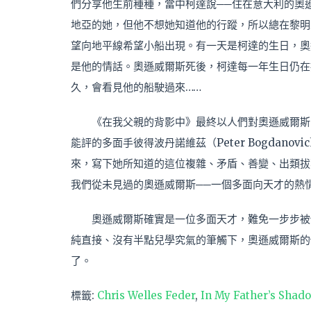
們分享他生前種種，當中柯達說──住在意大利的奧
地亞的她，但他不想她知道他的行蹤，所以總在黎明
望向地平線希望小船出現。有一天是柯達的生日，奧
是他的情話。奧遜威爾斯死後，柯達每一年生日仍在
久，會看見他的船駛過來……
《在我父親的背影中》最終以人們對奧遜威爾斯
能評的多面手彼得波丹諾維茲（Peter Bogdan
來，寫下她所知道的這位複雜、矛盾、善變、出類拔
我們從未見過的奧遜威爾斯──一個多面向天才的熱
奧遜威爾斯確實是一位多面天才，難免一步步被
純直接、沒有半點兒學究氣的筆觸下，奧遜威爾斯的
了。
標籤:
Chris Welles Feder
,
In My Father’s Shad