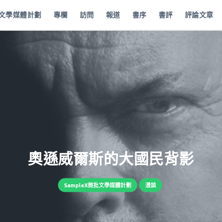
批文學媒體計劃
專欄
訪問
報道
書序
書評
評論文章
奧遜威爾斯的大國民背影
SampleX微批文學媒體計劃
漫談