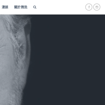
漫談
關於微批