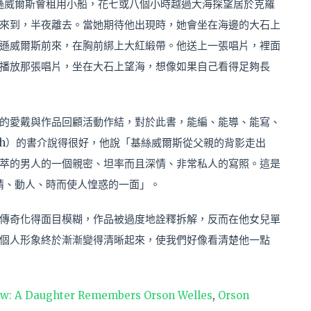
遜威爾斯會租用小船，花七或八個小時越過大海探望居於克羅
來到，半夜離去。當她期待他出現時，她會坐在海邊的大石上
遜威爾斯前來，在胸前綁上大紅緞帶。他送上一張唱片，裡面
播放那張唱片，坐在大石上望海，想像如果自己看得足夠長
的愛戴與作品回顧活動作結，對於此書，能編、能導、能寫、
ovich）的書介說得很好，他說「基絲威爾斯從父親的背影走出
萃的男人的一個親密、坦率而且深情、非常私人的寫照。這是
情、動人、時而使人惶惑的一面」。
傳奇化得面目模糊，作品被過度地詮釋拆解，反而在他女兒單
個人形象終於漸漸變得清晰起來，使我們好像看清楚他一點
ow: A Daughter Remembers Orson Welles
,
Orson