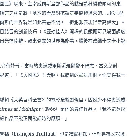
國民》以來，主宰威爾斯全部作品的就是這種模稜兩可的東
換言之就是將「基本的善惡對抗說是要倒轉過來的……超凡脫
爾斯的世界就是如此善惡不明，「把犯罪表現得崇高偉大」。
目結舌的創新技巧（《歷劫佳人》開場的長鏡頭可見場面調度
出光怪陸離、顛來倒去的世界為能事，繼後在改編卡夫卡小說
二人仍有芥蒂，當時的奧遜威爾斯還是鬱鬱不得志，當女兒對
說道：「《大國民》！天啊，我聽到的盡是那個。你覺得我一
編輯《大英百科全書》的電影及戲劇條目，固然少不得奧遜威
himes at Midnight
，1966）是他的最佳作品。「我不能夠形
級作品不說正面說話時的厭煩。」
François Truffaut）也是讚譽有加，但杜魯福又說過