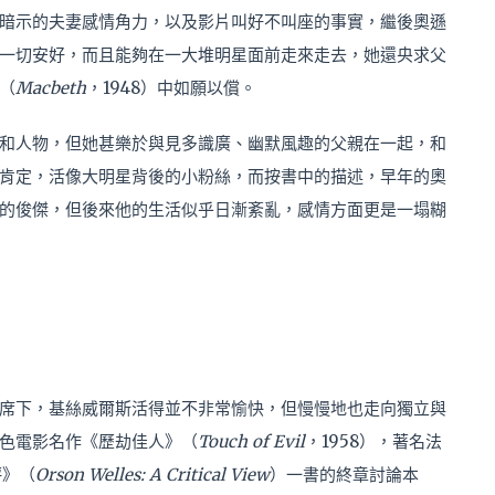
暗示的夫妻感情角力，以及影片叫好不叫座的事實，繼後奧遜
一切安好，而且能夠在一大堆明星面前走來走去，她還央求父
（
Macbeth
，1948）中如願以償。
和人物，但她甚樂於與見多識廣、幽默風趣的父親在一起，和
肯定，活像大明星背後的小粉絲，而按書中的描述，早年的奧
的俊傑，但後來他的生活似乎日漸紊亂，感情方面更是一塌糊
席下，基絲威爾斯活得並不非常愉快，但慢慢地也走向獨立與
色電影名作《歷劫佳人》（
Touch of Evil
，1958），著名法
評》（
Orson Welles: A Critical View
）一書的終章討論本