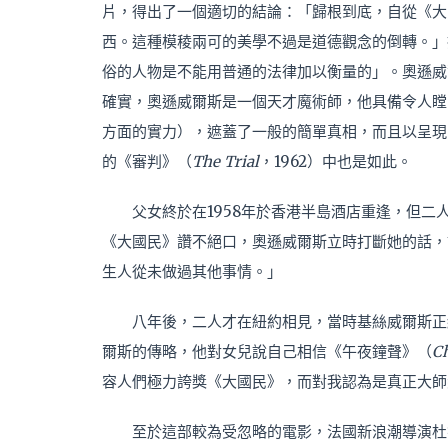
片，得出了一個適切的結論：「歸根到底，自從《大
西。這種模稜兩可的美學不過是道德觀念的倒轉。」
俗的人物是不能用普通的法律加以衡量的」。奧遜威
確實，奧遜威爾斯是一個天才魔術師，他具備令人瞠
方面的實力），遮蓋了一般的簡單真相，而且以呈現
的《審判》（
The Trial
，1962）中也是如此。
父女終於在1958年於香港半島酒店重逢，但
《大國民》讚不絕口，奧遜威爾斯立時打斷她的話，
生人從未做過其他事情。」
八年後，二人才在紐約相見，當時基絲威爾斯正
爾斯的傳略，他對女兒說自己相信《午夜鐘聲》（
C
容人們極力誇獎《大國民》，而對我認為是真正大師
至於這部較為受忽略的電影，法國新浪潮導演杜魯福（