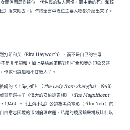
父女關係開展對這位一代名導的私人回憶，而由他的死亡和葬
民》眉來眼去，同時將全書中幾位主要人物都介紹出來了。
希和芙（Rita Hayworth），而不是自己的生母
關係似乎並不是非常親和，加上基絲威爾斯對烈打希和芙的印象又甚
，作家也識趣地不甘後人了。
擔綱的《上海小姐》（
The Lady from Shanghai
，1948）
威爾斯還拍了《偉大的安伯遜家族》（
The Magnificent
r
，1946）。《上海小姐》公認為黑色電影（Film Noir）的
自由意志困境的深刻倫理命題，結尾的鏡房鎗殺橋段比杜琪