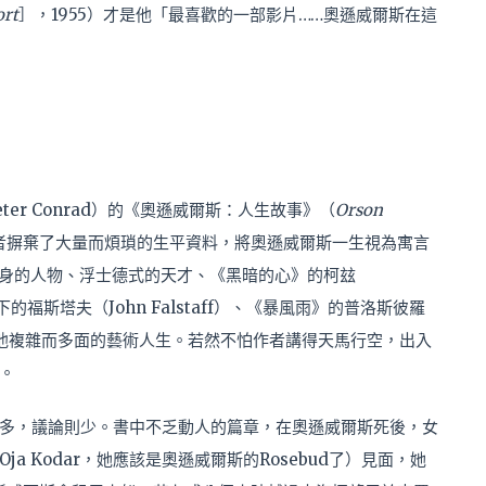
ort
］，1955）才是他「最喜歡的一部影片……奧遜威爾斯在這
er Conrad）的《奧遜威爾斯：人生故事》（
Orson
者摒棄了大量而煩瑣的生平資料，將奧遜威爾斯一生視為寓言
於一身的人物、浮士德式的天才、《黑暗的心》的柯玆
福斯塔夫（John Falstaff）、《暴風雨》的普洛斯彼羅
射出他複雜而多面的藝術人生。若然不怕作者講得天馬行空，出入
。
多，議論則少。書中不乏動人的篇章，在奧遜威爾斯死後，女
 Kodar，她應該是奧遜威爾斯的Rosebud了）見面，她