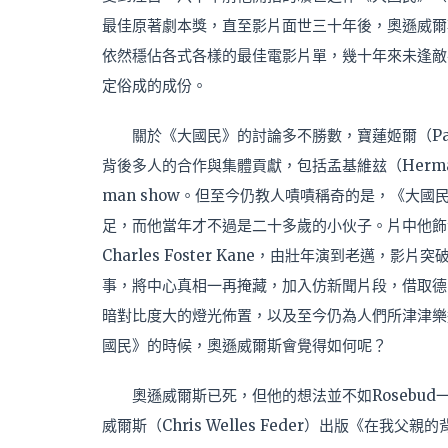
最佳原著劇本獎，直至影片面世三十年後，奧遜威爾
依然穩佔各式各樣的最佳電影片單，幾十年來未逢敵
定俗成的成份。
關於《大國民》的討論多不勝數，寶蓮姬爾（Pauli
背後多人的合作與集體貢獻，包括孟基維玆（Herman 
man show。但至今仍教人嘖嘖稱奇的是，《大
足，而他當年才不過是二十多歲的小伙子。片中他飾演影射傳
Charles Foster Kane，由壯年演到老邁，
事，將中心真相一再掩藏，加入仿新聞片段，借取德
暗對比度大的燈光佈置，以及至今仍為人們所津津樂
國民》的時候，奧遜威爾斯會覺得如何呢？
奧遜威爾斯已死，但他的想法並不如Rosebu
威爾斯（Chris Welles Feder）出版《在我