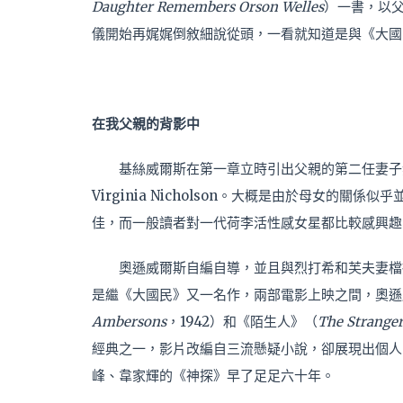
Daughter Remembers Orson Welles
）一書，以
儀開始再娓娓倒敘細說從頭，一看就知道是與《大國
在我父親的背影中
基絲威爾斯在第一章立時引出父親的第二任妻子烈打
Virginia Nicholson。大概是由於母女的
佳，而一般讀者對一代荷李活性感女星都比較感興趣
奧遜威爾斯自編自導，並且與烈打希和芙夫妻檔
是繼《大國民》又一名作，兩部電影上映之間，奧遜
Ambersons
，1942）和《陌生人》（
The Strange
經典之一，影片改編自三流懸疑小說，卻展現出個人
峰、韋家輝的《神探》早了足足六十年。