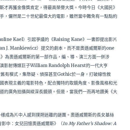
斯才再獲金像獎肯定，得最高榮譽大獎。今時今日《大國民》
手，儼然是二十世紀最偉大的電影，雖然當中難免有一點點約
ne Kael）引起爭議的《Raising Kane》一書即提出影片
J. Mankiewicz）提交的劇本，而不是奧遜威爾斯的one
國民》為奧遜威爾斯的第一部作品，編、導、演三方面一併涉
媒巨子William Randolph Hearst的一代大亨
影片突破舊有模式，集懸疑、偵探甚至Gothic於一身，打破線性敘
國表現主義的電影特色，配合獨特的取鏡角度、影像風格和光
道的廣角拍攝與縱深長鏡頭。但是，當我們一而再地讚美《大
d一樣成為片中人感到撲朔迷離的謎團。奧遜威爾斯的長女基絲
父親的背影中：女兒回憶奧遜威爾斯》（
In My Father’s Shadow:
A