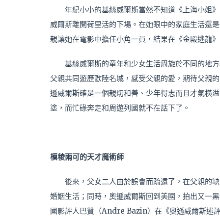
年紀小小的基絲威爾斯當然不知道《上海小姐》
威爾斯離開荷里活的下場。在她眼中的家庭生活還是
親讓她在電影中擔任小角一員，結果在《金殿逃龍》
基絲威爾斯的童年和少女生活周旋於不同的地方
父親共同遊歷歐陸名城，感受父親的愛，期待父親的
遜威爾斯確是一個親切和善、少年得志而且才氣橫溢
塗，而忙碌奔走和周遊列國就不在話下了。
模稜兩可的天才魔術師
後來，父女二人由於誤會而疏遠了，在父親的缺
婚姻生活；同時，奧遜威爾斯回到美國，拍出又一黑
國影評人巴贊（Andre Bazin）在《奧遜威爾斯述