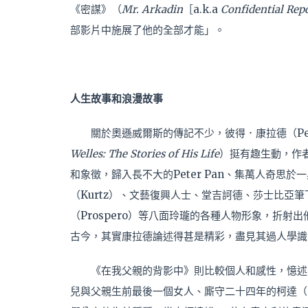
《密謀》（
Mr. Arkadin
［a.k.a
Confidential Rep
部影片中施展了他的全部才能」。
人生故事
和浪漫故事
關於奧遜威爾斯的傳記不少，彼得．康拉德（Pet
Welles: The Stories of His Life
）挺有趣生動，作
和象徵，歸入長不大的Peter Pan、集萬人奇思
（Kurtz）、文藝復興人士、堂吉訶德、莎士比亞筆下的
（Prospero）等八面玲瓏的各種人物形象，折
古今，其實康拉德論述得甚是精彩，盡見其過人學識
《在我父親的背影中》則比較個人和感性，憶述
兒與父親生前最後一個女人、廝守二十四年的柯達（Oja