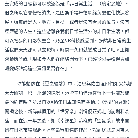
去完成的目標都可以被認為是「非日常生活」（約定之地）。
但之所以它會慢慢消失，是因為千禧年後網絡與數位化快速發
展，讓無論是人、地方、目標，或者是沒有看過的風景，沒有
經歷過的人生，這些游離在我們日常生活外的非日常生活，都
可以輕易的用影像聲音，乃至VR科技感受到。既然非日常的生
活我們天天都可以去瞭解，時間一久也就變成日常了吧。正如
齊藤環所說「現如今人們在網絡因素下，已經從想要獲得資訊
轉變成確認這些資訊是否存在」。
你能想像在《雲之彼端》中，浩紀與佐由理他們如果能够
天天確認「塔」那邊的情况，這些主角們還會留下一個關於彼
端的約定嗎？所以自2006年日本知名商業動畫《灼眼的夏娜》
開播之後，新海誠慣用的「世界系」劇情便正式走向崩塌和衰
落。而在這一年之後，如《幸運星》這樣的「空氣系」故事開
始在日本市場崛起。這些毫無劇情的作品，說到底就是因為大