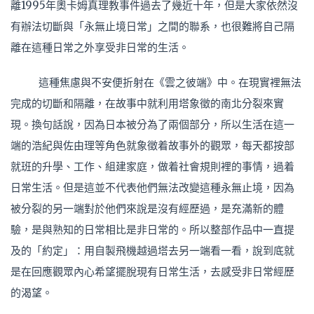
離1995年奧卡姆真理教事件過去了幾近十年，但是大家依然沒
有辦法切斷與「永無止境日常」之間的聯系，也很難將自己隔
離在這種日常之外享受非日常的生活。
這種焦慮與不安便折射在《雲之彼端》中。在現實裡無法
完成的切斷和隔離，在故事中就利用塔象徵的南北分裂來實
現。換句話說，因為日本被分為了兩個部分，所以生活在這一
端的浩紀與佐由理等角色就象徵着故事外的觀眾，每天都按部
就班的升學、工作、組建家庭，做着社會規則裡的事情，過着
日常生活。但是這並不代表他們無法改變這種永無止境，因為
被分裂的另一端對於他們來說是沒有經歷過，是充滿新的體
驗，是與熟知的日常相比是非日常的。所以整部作品中一直提
及的「約定」：用自製飛機越過塔去另一端看一看，說到底就
是在回應觀眾內心希望擺脫現有日常生活，去感受非日常經歷
的渴望。