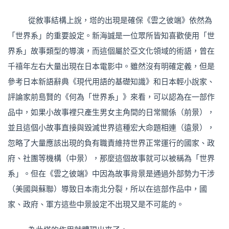
從敘事結構上說，塔的出現是確保《雲之彼端》依然為
「世界系」的重要設定。新海誠是一位眾所皆知喜歡使用「世
界系」故事類型的導演，而這個屬於亞文化領域的術語，曾在
千禧年左右大量出現在日本電影中。雖然沒有明確定義，但是
參考日本新語辭典《現代用語的基礎知識》和日本輕小說家、
評論家前島賢的《何為「世界系」》來看，可以認為在一部作
品中，如果小故事裡只產生男女主角間的日常關係（前景），
並且這個小故事直接與毀滅世界這種宏大命題相連（遠景），
忽略了大量應該出現的負有職責維持世界正常運行的國家、政
府、社團等機構（中景），那麼這個故事就可以被稱為「世界
系」。但在《雲之彼端》中因為故事背景是通過外部勢力干涉
（美國與蘇聯）導致日本南北分裂，所以在這部作品中，國
家、政府、軍方這些中景設定不出現又是不可能的。