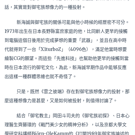
話，其實是對御宅族想像力的一種投射。
新海誠與御宅族的關係可能與他小時候的經歷密不可分。
1973年出生在日本長野縣富庶家庭的他，比同齡人更早的接觸
到電腦這個日後用於完成夢想的重要「武器」，並且在高中時
代就得到了一台「X1turboZ」（4096色），滿足他當時想要
繪製CG的願望。而這些「先進科技」也幫助他更早的接觸到當
時在日本流行的御宅文化，為此，新海誠早期作品中能够反應
出這樣一種群體思維也就不奇怪了。
只是，既然《雲之彼端》存在對御宅族想像力的投射，那
麼這種想像力是甚麼，又是如何被投射，則值得討論了。
結合「御宅教主」岡田斗司夫的《御宅族初探》、日本心
理醫生齊藤環的《戰鬥美少女的精神分析》，以及京都大學文
學研究科講師Björn-OleKamm的《打開1989年御宅族論述的