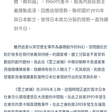
體「聯邦國」。1960代後半，蝦夷內部民族主
義運動高漲，因應這個情勢，聯邦國於1975年
與日本斷交，使得日本南北分裂的情勢一直持續
到今日。
雖然這是以架空歷史事件為基礎創作的科幻，但問題在於
對於很多近現代依舊保持統一的國家裡，疆土分裂並不是受到
歡迎的創作題材。為此在《雲之彼端》中模仿朝鮮半島或者東
西德國構建故事，就顯得有些引人關注了。究其原因，則是這
部電影背後隱藏着對當時日本社會現狀作出的反思與折射。
《雲之彼端》在2004年上映，這個時間正處於兩次日本
社會文化環境遭受巨大改變的中間點。在此之前是1995年發生
在東京的奧卡姆真理教事件，在此之後則是2011年發生在福島
的核能電廠事件。2004年的日本其實是一個寂靜期，而這種寂