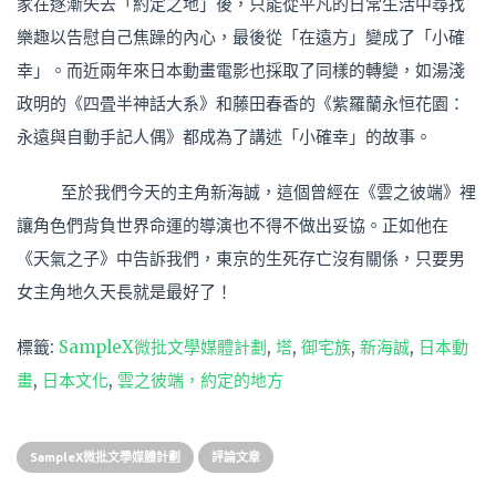
家在逐漸失去「約定之地」後，只能從平凡的日常生活中尋找
樂趣以告慰自己焦躁的內心，最後從「在遠方」變成了「小確
幸」。而近兩年來日本動畫電影也採取了同樣的轉變，如湯淺
政明的《四畳半神話大系》和藤田春香的《紫羅蘭永恒花園：
永遠與自動手記人偶》都成為了講述「小確幸」的故事。
至於我們今天的主角新海誠，這個曾經在《雲之彼端》裡
讓角色們背負世界命運的導演也不得不做出妥協。正如他在
《天氣之子》中告訴我們，東京的生死存亡沒有關係，只要男
女主角地久天長就是最好了！
標籤:
SampleX微批文學媒體計劃
,
塔
,
御宅族
,
新海誠
,
日本動
畫
,
日本文化
,
雲之彼端，約定的地方
SampleX微批文學媒體計劃
評論文章