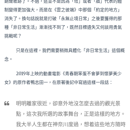
銷聲匿跡了。不過，這並不是因為「塔」或者「牆」代表的體
制變得更加強大，而是在《雲之彼端》中那個「約定的地方」
消失了。換句話說就是打破「永無止境日常」之後要獲得的那
種「非日常生活」漸漸找不到了，既然目標遺失又何談用勇氣
挑戰呢？
只是在這裡，我們需要稍微具體化「非日常生活」這個概
念。
2019年上映的動畫電影《青春期笨蛋不會夢到懷夢美少
女》的原作者鴨志田一，在原著後記中寫過這樣一段話：
明明離家很近，卻意外地沒怎麼去過的觀光景
點，這次我所選的故事舞台，正是這樣的地方。
我大半人生都在神奈川度過，想着這些地方隨時