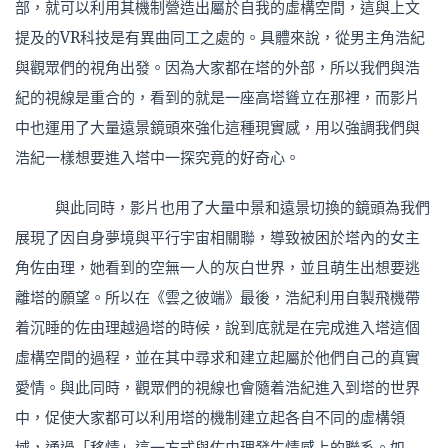
部，就可以利用其機制營造出屬於自我的虛構空間，這與上文
提及的VR科技是有異曲同工之處的。具體來說，從男主角浩紀
與觀眾們的視角出發。因為大家都在塔的外部，所以我們與浩
紀的視線是重合的，看到的就是一座高塔聳立在那裡，而影片
中也運用了大量遠景鏡頭來強化這種現實感，用以強調我們與
浩紀一樣想要進入塔中一探究竟的好奇心。
與此同時，影片也用了大量中景和遠景切換的鏡頭為我們
展現了因自身夢境與平行宇宙相關聯，導致被困於塔內的女主
角佐由理，她看到的空無一人的灰白世界，並且萌生出想要逃
離塔的願望。所以在《雲之彼端》最後，浩紀利用自製飛機帶
着沉睡的佐由理越過塔的時候，說到底就是在完成進入塔這個
虛構空間的過程，並在其中尋求和建立起屬於他們自己的真實
愛情。與此同時，觀眾們的視線也會隨着浩紀進入到塔的世界
中，促使大家都可以利用塔的機制建立起各自不同的虛構領
域，通過「移情」這一方式與佐由理發生情感上的聯系。如