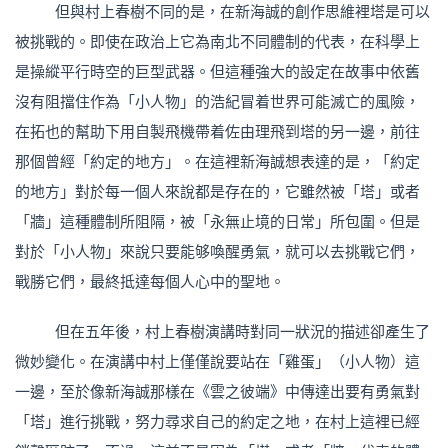
但與村上春樹不同的是，在新海誠的創作思維裡塔是可以
被挑戰的。即使在政治上它為南北不同體制的代表，在科學上
是操縱平行時空的巨型武器。但這種強大的設定在故事中依舊
沒有阻擋住作為「小人物」的浩紀冒着世界可能滅亡的風險，
在拓也的幫助下用自製飛機帶着佐由理飛到塔的另一邊，前往
那個曾經「約定的地方」。在這裡新海誠想表達的是，「約定
的地方」對於每一個人來說都是存在的，它雖然被「塔」或者
「牆」這種體制所阻隔，被「永無止境的日常」所包圍。但是
對於「小人物」來說只要能够喚醒勇氣，就可以去挑戰它們，
戰勝它們，最終抵達每個人心中的聖地。
但在五年後，村上春樹演講時對同一狀況的描述卻產生了
微妙變化。在演講中村上僅僅說要站在「雞蛋」（小人物）這
一邊，至於像新海誠那樣在《雲之彼端》中傳達出要有勇氣對
「塔」進行挑戰，努力尋求自己的約定之地，在村上這裡已經