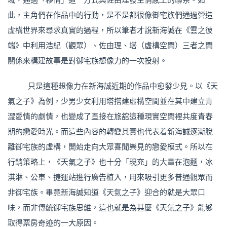
此，主角們在作品中的行動，是不是都很像御宅族們通過營造
虛構世界來尋求真實的過程，所以筆者才說新海誠在《雲之彼
端》中利用浩紀（觀眾）、佐由理、塔（虛構空間）三者之間
關係來構建故事是對御宅族想像力的一次投射。
只是這種想像力在新海誠近期的作品中愈發少見。以《天
氣之子》為例，少男少女利用塔搭建虛構空間並在其中建立青
澀愛情的劇情，也變成了直接在旅舘這種現實空間裡共度青春
期的戀愛時光。而這些內容的轉變其實也代表着新海誠逐漸脫
離御宅族的虛構，開始走向大眾喜聞樂見的戀愛模式。所以在
行銷策略上，《天氣之子》也十分「現充」的大量在泡麵，冰
淇淋、公車、捷運站進行廣告植入，用來吸引更多普通觀眾而
非御宅族。畢竟新海誠知道《天氣之子》迎合的就是大眾口
味，而非傳統御宅族思維，這也就是為甚麼《天氣之子》能够
取得票房奇迹的一大原因。