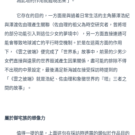
為此塔的作用就體現出來了。
它存在的目的，一方面是與過着日常生活的主角藤澤浩紀
與澤渡佐由理產生關聯（佐由理的祖父為時空研究者，曾將塔
的部分功能引入到這位少女的夢境中），另一方面直接連通可
能會導致地球滅亡的平行時空機制。於是在這兩方面的作用
下，《雲之彼端》便完成了「世界系」故事中，前景的少男少
女們直接與遠景的世界毀滅產生因果關係，盡可能的排除不得
不出現的中景設定，最後滿足新海誠在接受採訪時提到的
「《雲之彼端》就是浩紀、佐由理和象徵世界的『塔』三者之
間的故事」。
屬於御宅族的想像力
值得一提的是，上面這句在採訪時透露的類似於作品目的