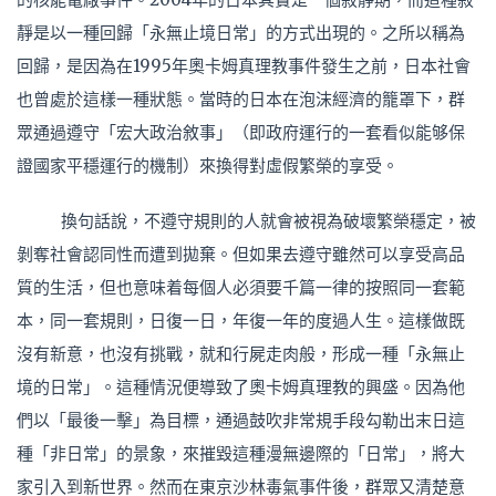
靜是以一種回歸「永無止境日常」的方式出現的。之所以稱為
回歸，是因為在1995年奧卡姆真理教事件發生之前，日本社會
也曾處於這樣一種狀態。當時的日本在泡沫經濟的籠罩下，群
眾通過遵守「宏大政治敘事」（即政府運行的一套看似能够保
證國家平穩運行的機制）來換得對虛假繁榮的享受。
換句話說，不遵守規則的人就會被視為破壞繁榮穩定，被
剝奪社會認同性而遭到拋棄。但如果去遵守雖然可以享受高品
質的生活，但也意味着每個人必須要千篇一律的按照同一套範
本，同一套規則，日復一日，年復一年的度過人生。這樣做既
沒有新意，也沒有挑戰，就和行屍走肉般，形成一種「永無止
境的日常」。這種情況便導致了奧卡姆真理教的興盛。因為他
們以「最後一擊」為目標，通過鼓吹非常規手段勾勒出末日這
種「非日常」的景象，來摧毀這種漫無邊際的「日常」，將大
家引入到新世界。然而在東京沙林毒氣事件後，群眾又清楚意