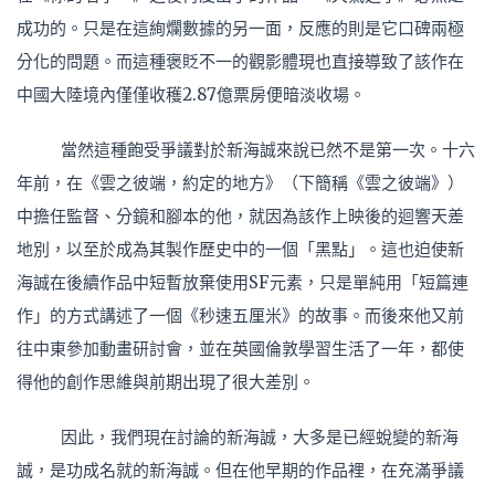
成功的。只是在這絢爛數據的另一面，反應的則是它口碑兩極
分化的問題。而這種褒貶不一的觀影體現也直接導致了該作在
中國大陸境內僅僅收穫2.87億票房便暗淡收場。
當然這種飽受爭議對於新海誠來說已然不是第一次。十六
年前，在《雲之彼端，約定的地方》（下簡稱《雲之彼端》）
中擔任監督、分鏡和腳本的他，就因為該作上映後的迴響天差
地別，以至於成為其製作歷史中的一個「黑點」。這也迫使新
海誠在後續作品中短暫放棄使用SF元素，只是單純用「短篇連
作」的方式講述了一個《秒速五厘米》的故事。而後來他又前
往中東參加動畫研討會，並在英國倫敦學習生活了一年，都使
得他的創作思維與前期出現了很大差別。
因此，我們現在討論的新海誠，大多是已經蛻變的新海
誠，是功成名就的新海誠。但在他早期的作品裡，在充滿爭議