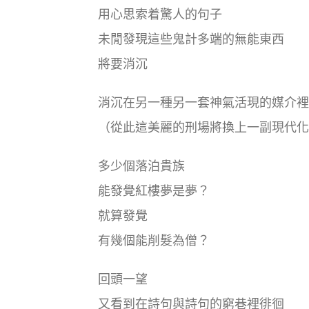
用心思索着驚人的句子
未閒發現這些鬼計多端的無能東西
將要消沉
消沉在另一種另一套神氣活現的媒介裡
（從此這美麗的刑場將換上一副現代化
多少個落泊貴族
能發覺紅樓夢是夢？
就算發覺
有幾個能削髮為僧？
回頭一望
又看到在詩句與詩句的窮巷裡徘徊