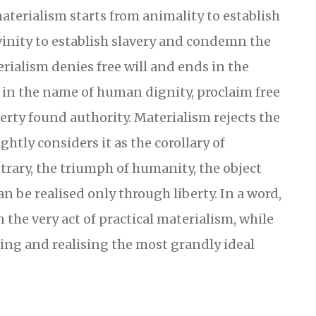
materialism starts from animality to establish
vinity to establish slavery and condemn the
rialism denies free will and ends in the
, in the name of human dignity, proclaim free
berty found authority. Materialism rejects the
ightly considers it as the corollary of
trary, the triumph of humanity, the object
an be realised only through liberty. In a word,
n the very act of practical materialism, while
uing and realising the most grandly ideal