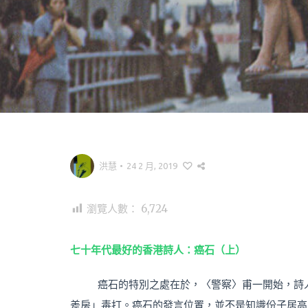
洪慧
•
24 2 月, 2019
瀏覽人數：
6,724
七十年代最好的香港詩人：癌石（上）
癌石的特別之處在於，〈警察〉甫一開始，詩
差房」毒打。癌石的發言位置，並不是知識份子居高