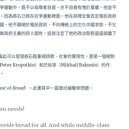
爭運動中，既不以指導者自居，亦不自覺有愧於基層。他並不
。因為癌石已經在抗爭運動裡面。他在詩裡全盤否定殖民政府
國。他不歸順於殖民政府，不向傳統上的文化中國求助，不乞
無政府主義的詩人個性，這就注定了他的政治取態遠遠拋離了
循此可以發現癌石既重視詩歌、社會的實用性，更是一個絕對
Kropotkin）和巴枯寧（Mikhail Bakunin）的作
。
st of Bread
）。此書其中一篇是討論糧食問題。
ion needs!
rovide bread for all. And while middle-class