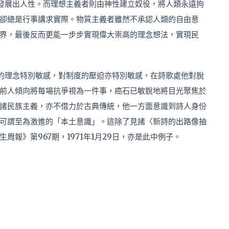
發展出人性。而理想主義者則由神性建立奴役，將人類永遠拘
卻總是行事講求實際。物質主義者雖然不承認人類的自由意
界，最後反而更能一步步實現偉大崇高的理念想法，實現民
的理念特別敏感，對制度的壓迫亦特別敏感，在詩歌處他對脫
前人傾向將每場抗爭視為一件事，癌石已敏銳地將目光聚焦於
諸民族主義，亦不借力於古典傳統，他一方面意識到詩人身份
可謂至為激進的「本土意識」。這除了見諸〈新詩的出路像抽
報》第967期，1971年1月29日，亦是此中例子。