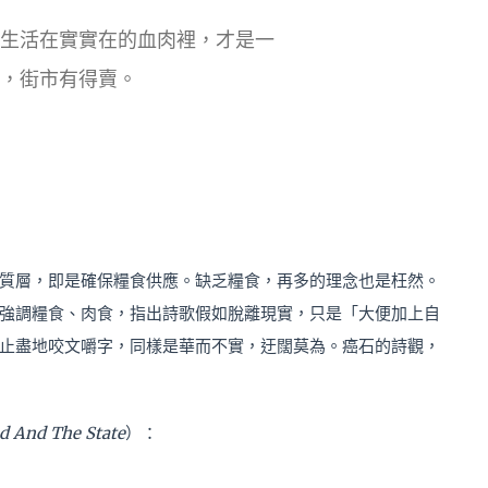
生活在實實在的血肉裡，才是一
，街市有得賣。
質層，即是確保糧食供應。缺乏糧食，再多的理念也是枉然。
強調糧食、肉食，指出詩歌假如脫離現實，只是「大便加上自
止盡地咬文嚼字，同樣是華而不實，迂闊莫為。癌石的詩觀，
d And The State
）：