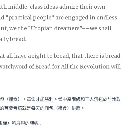
ith middle-class ideas admire their own
nd “practical people” are engaged in endless
nt, we the “Utopian dreamers”––we shall
aily bread.
t all have a right to bread, that there is bread
 watchword of Bread for All the Revolution will
包（糧食），革命才能勝利。當中產階級和工人沉迷於討論政
的首要考慮就是每天的面包（糧食）供應。
馬桶〉所展現的詩觀：