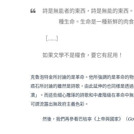
詩是無能者的東西，詩是無能的東西。
種生命。生命是一種新鮮的肉食
［……］
如果文學不是糧食，要它有屁用！
克魯泡特金所討論的是革命。他所強調的是革命的物
癌石所討論的雖然是詩歌，由此延伸的也同樣是透過
凟」。而這些細心雕琢的詩歌和中產階級在革命中無
可謂流露出無政府主義色彩。
然後，我們再參看巴枯寧《上帝與國家》（
Go