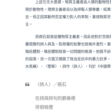
上述引文大意謂，物質主義者由人類的動物性
限於動物性。理想主義者自以為捍衞人類尊嚴，結果
志，但正因其斷然否定權力對人的宰制，重視物質世
主。
而癌石就是這種物質主義者。因此他對於空疏
離現實的詩人與及，對政權的批擊也就格外激烈。當
殖民體制，殖民體制就是一切問題的根源。他既不訴
的局限，另一方面又開啟了政治反抗中的暴力抗爭，
水馬桶〉、〈警察〉，詩作〈詩人〉，刊於《中國學生周
〈詩人〉／癌石
在詩與詩句的窮巷裡
徘徊吸煙