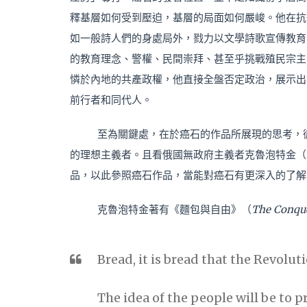
釋基層如何受到壓迫，基層的局面如何嚴峻。他在抗
如一般詩人們的身處局外，戮力以文學詩歌宣傳教育
的教育理念、警權、民間崇拜、甚至乎挑戰殖民宗主
憐於內地的共產政權，他直接全盤否定政治，展示出
前行者和同代人。
至為關鍵處，在於癌石的作品所展現的思考，
的理想主義者。且看俄國無政府主義者克魯泡特金（Peter 
品，以此參照癌石作品，當能對癌石有更深入的了解
克魯泡特金著有《麵包與自由》（
The Conque
Bread, it is bread that the Revolut
The idea of the people will be to p