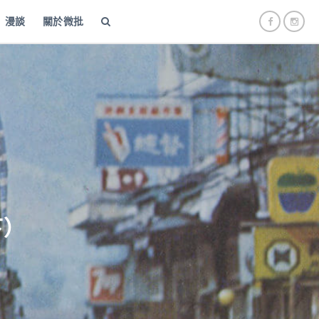
漫談
關於微批
下）