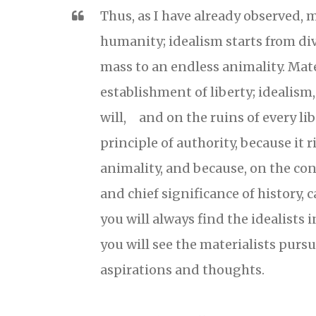
Thus, as I have already observed, 
humanity; idealism starts from di
mass to an endless animality. Mate
establishment of liberty; idealism
will, and on the ruins of every li
principle of authority, because it r
animality, and because, on the con
and chief significance of history, c
you will always find the idealists i
you will see the materialists purs
aspirations and thoughts.