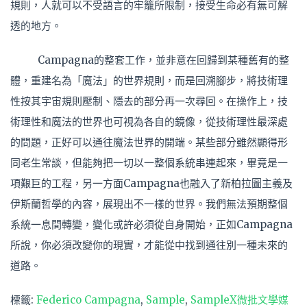
規則，人就可以不受語言的牢籠所限制，接受生命必有無可解
透的地方。
Campagna的整套工作，並非意在回歸到某種舊有的整
體，重建名為「魔法」的世界規則，而是回溯腳步，將技術理
性按其宇宙規則壓制、隱去的部分再一次尋回。在操作上，技
術理性和魔法的世界也可視為各自的鏡像，從技術理性最深處
的問題，正好可以通往魔法世界的開端。某些部分雖然顯得形
同老生常談，但能夠把一切以一整個系統串連起來，畢竟是一
項艱巨的工程，另一方面Campagna也融入了新柏拉圖主義及
伊斯蘭哲學的內容，展現出不一樣的世界。我們無法預期整個
系統一息間轉變，變化或許必須從自身開始，正如Campagna
所說，你必須改變你的現實，才能從中找到通往別一種未來的
道路。
標籤:
Federico Campagna
,
Sample
,
SampleX微批文學媒