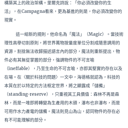
構築其上的政治架構。里爾克詩說：「你必須改變你的生
活」，在Campagna看來，更為基進的則是，你必須改變你的
現實。
這一組新的規則，他命名為「魔法」（Magic）。當技術
理性高舉切割原則，將世界萬物按量度單位分割成隨意調用的
資源，割捨無法收歸描述語言內的部分，魔法則重新提出，物
件必有其無從掌握的部分，強調物件的不可言喻
（ineffable），乃至生命的不可言喻，亦即其堅實的存在以及
在場。在〈關於科技的問題〉一文中，海德格就認為，科技的
本質在於以特定的方法框定世界，將之顯露成「儲備」
（standing-reserve），只重視其工具價值：森林不再是森
林，而是一堆即將轉變為生產用的木頭，瀑布也非瀑布，而是
可用作水力產電的儲備。魔法則見山為山，認同物件的存在必
有不可能理解的部分。