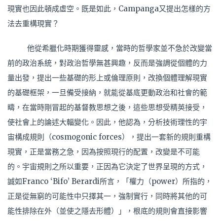
現實也因此頓成虛空。既是如此，Campanga又提出怎樣的方
法去重構現實？
他從希臘化時期獲得靈感，當時的哲學家並不急於改變當
前的政治系統，對政治哲學無甚興趣，反而是強調從個體的力
量出發，提出一些基礎的形上或倫理原則，改換個體理解現實
的基礎框架，一旦備受接納，就能從基底更動政治和社會的範
疇，在當時剛冒起的基督教思想之後，這些思想受精英接受，
使社會上的論述大輻變化。因此，他認為，分析技術理性的宇
宙構成規則（cosmogonic forces），提出一套新的規則重構
現實，正是當務之急，因為按照現行的配置，改變是不可能
的。宇宙規則之所以重要，正因為它決定了世界呈現的方式，
誠如Franco ‘Bifo’ Berardi所言，「權力（power）所指的，
正是從無窮的可能性中只擇其一，強制實行，同時將其他的可
能性排除在外（並使之隱去形體）」，根底的規則會直接影響