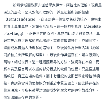
按照伊斯蘭教蘇非派哲學家伊本．阿拉比的理解，現實最
深沉的層次，是人類無可理解的，甚至超越所謂的超驗
（transcendence），卻正是這一個無以名狀的核心，建構出
世界上萬事萬物，無論有形無形。這一個絕對真理（Absolute
／al-Haqq），正是世界的原初，萬物由此逐步散發成形。真
理首先以無可理解的核心出現，其後發散成神性，亦即阿拉，
繼而成為普遍人所理解的造物主，然後變化為神聖名稱（約等
同於柏拉圖所理解的理型），最後化作具體存在、可以感知的
萬物，組成世界。這一種觀照世界的方法，強調存在本身，而
將本質及語言可以表述的部分置放於較低的位置，只能描述層
級較低，真正在場的物件。而十七世紀的波斯哲學家穆拉·薩德
拉，也認為當時的思想過分側重於本質及語言，因此將存在的
位置泯滅，令所有哲學討論變成對神聖文本的逐字教義分析，
卻無法觸及存在的本質。