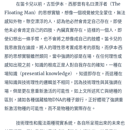
在笛卡兒以前，古哲伊本．西那曾有名曰漂浮者（The
Floating Man）的思想實驗，想像一個視覺被完全蒙住，無法
感知外物，懸空漂浮的人，認為他必然會肯定自己存在，即使
他未必會肯定自己的四肢、內臟真實存在。這樣的一個人，即
使幻想出一條手臂，也不會將之想像成自己的肢體。笛卡兒的
我思故我在論證，將人的理性思考置成思考的原點，而伊本·西
那的思想實驗雖然類同，當中強調的卻是在場，在任何理性或
感知出現之前，知識的根底正是人對自我存在的確知，一種在
場知識（presential knowledge），知道即存在。而這種在
場知識與技術理性的邏輯並不相同，因為技術理性與其強調在
場，倒是更在意重新激活的可能性，如上文所述死亡與絕種的
區別，諸如各種儲藏植物DNA的種子銀行，正好體現了強調重
新激活物種的可能性，而不是物種的實際存在。
技術理性和魔法兩種現實系統，各自所呈現出來的未來也