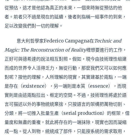
從預估，這才是他認為真正的未來，一個來時無從預估的他
者。前者只不過是現在的延續，後者則指稱一組事件的到來，
足以改變我們對一切的理解。
意大利哲學家Federico Campagna在
Technic and
Magic: The Reconstruction of Reality
裡想要進行的工作，
正好可與德希達的說法相互對照。假如，現今由技術理性組建
而成的世界令人活得乏力，無從行動，那麼我們又可以如何應
對呢？按他的理解，人所理解的現實，其實建基於兩點，一端
是存在（existence），另一端則是本質（essence），而現
實則是由這兩點拉出、框定的空間。不過，技術理性將處於語
言可描述以外的事物統統棄捨，只按語言的架構把萬物切割、
分類，將一切推入批量生產（serial production）的框架，借
量度和無盡的重複，就此將存在的一端抹除，現實也因而凝縮
成一點。從人到物，統統成了部件，只能按系統的需求取用，