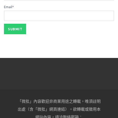
Email*
「微批」內容歡迎非商業用途之轉載，唯須註明
出處（含「微批」網頁連結）。欲轉載或徵用本
網站內容，請洽聯絡郵箱：