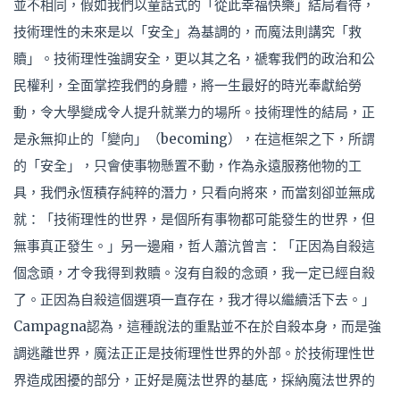
並不相同，假如我們以童話式的「從此幸福快樂」結局看待，
技術理性的未來是以「安全」為基調的，而魔法則講究「救
贖」。技術理性強調安全，更以其之名，禠奪我們的政治和公
民權利，全面掌控我們的身體，將一生最好的時光奉獻給勞
動，令大學變成令人提升就業力的場所。技術理性的結局，正
是永無抑止的「變向」（becoming），在這框架之下，所謂
的「安全」，只會使事物懸置不動，作為永遠服務他物的工
具，我們永恆積存純粹的潛力，只看向將來，而當刻卻並無成
就：「技術理性的世界，是個所有事物都可能發生的世界，但
無事真正發生。」另一邊廂，哲人蕭沆曾言：「正因為自殺這
個念頭，才令我得到救贖。沒有自殺的念頭，我一定已經自殺
了。正因為自殺這個選項一直存在，我才得以繼續活下去。」
Campagna認為，這種說法的重點並不在於自殺本身，而是強
調逃離世界，魔法正正是技術理性世界的外部。於技術理性世
界造成困擾的部分，正好是魔法世界的基底，採納魔法世界的