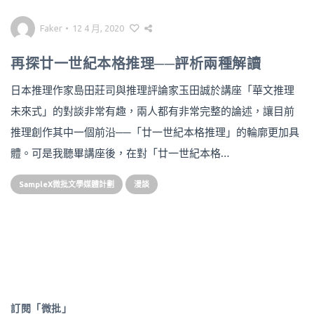
Faker
•
12 4 月, 2020
再探廿一世紀本格推理──評析兩種解讀
日本推理作家島田莊司與推理評論家玉田誠於講座「華文推理
未來式」的對談非常有趣，兩人都有非常完整的論述，讓目前
推理創作其中一個前沿──「廿一世紀本格推理」的輪廓更加具
體。可是我聽畢講座後，在對「廿一世紀本格…
SampleX微批文學媒體計劃
漫談
訂閱「微批」