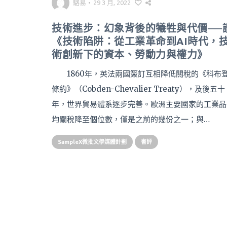
駱易
•
29 3 月, 2022
技術進步：幻象背後的犧牲與代價──
《技術陷阱：從工業革命到AI時代，
術創新下的資本、勞動力與權力》
1860年，英法兩國簽訂互相降低關稅的《科布
條約》（Cobden-Chevalier Treaty），及後五十
年，世界貿易體系逐步完善。歐洲主要國家的工業品
均關稅降至個位數，僅是之前的幾份之一；與…
SampleX微批文學媒體計劃
書評