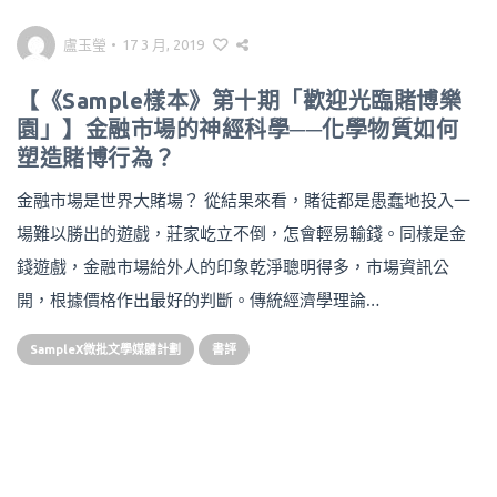
盧玉瑩
•
17 3 月, 2019
【《Sample樣本》第十期「歡迎光臨賭博樂
園」】金融市場的神經科學──化學物質如何
塑造賭博行為？
金融市場是世界大賭場？ 從結果來看，賭徒都是愚蠢地投入一
場難以勝出的遊戲，莊家屹立不倒，怎會輕易輸錢。同樣是金
錢遊戲，金融市場給外人的印象乾淨聰明得多，市場資訊公
開，根據價格作出最好的判斷。傳統經濟學理論…
SampleX微批文學媒體計劃
書評