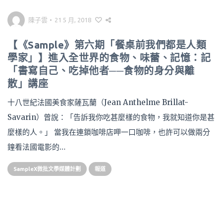
陳子雲
•
21 5 月, 2018
【《Sample》第六期「餐桌前我們都是人類
學家」】進入全世界的食物、味蕾、記憶：記
「書寫自己、吃掉他者──食物的身分與離
散」講座
十八世紀法國美食家薩瓦蘭（Jean Anthelme Brillat-
Savarin）曾說：「告訴我你吃甚麼樣的食物，我就知道你是甚
麼樣的人。」 當我在連鎖咖啡店呷一口咖啡，也許可以做兩分
鐘看法國電影的…
SampleX微批文學媒體計劃
報道