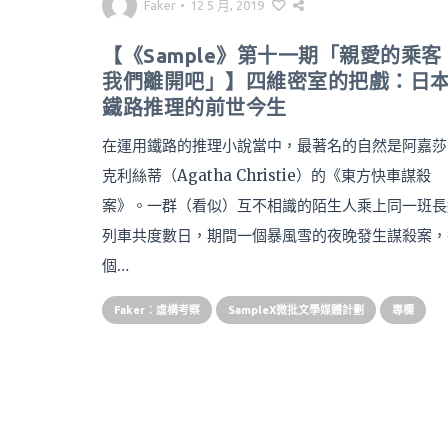
Faker
•
12 5 月, 2019
【《Sample》第十一期「親愛的乘客
我們離開吧」】四維密室的把戲：日
鐵路推理的前世今生
在運用鐵路的推理小說當中，最著名的自然是阿嘉莎
克利絲蒂（Agatha Christie）的《東方快車謀殺
案》。一群（看似）互不相識的陌生人乘上同一班長
列車共度數日，期間一個暴風雪的夜晚發生謀殺案，
個…
Faker：虛構考察
SampleX微批文學媒體計劃
專欄