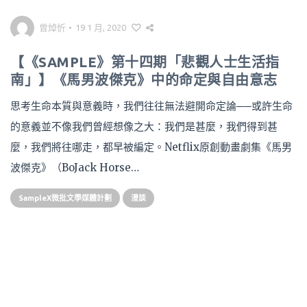
曾焯忻
•
19 1 月, 2020
【《SAMPLE》第十四期「悲觀人士生活指
南」】《馬男波傑克》中的命定與自由意志
思考生命本質與意義時，我們往往無法避開命定論──或許生命
的意義並不像我們曾經想像之大：我們是甚麼，我們得到甚
麼，我們將往哪走，都早被編定。Netflix原創動畫劇集《馬男
波傑克》（BoJack Horse…
SampleX微批文學媒體計劃
漫談