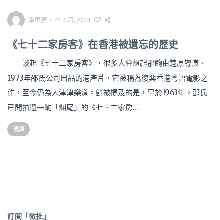
潘惠蓮
•
24 4 月, 2024
《七十二家房客》在香港被遺忘的歷史
談起《七十二家房客》，很多人會想起那齣由楚原導演、
1973年邵氏公司出品的港產片，它被稱為復興香港粵語電影之
作，至今仍為人津津樂道。鮮被提及的是，早於1963年，邵氏
已開拍過一齣「爛尾」的《七十二家房…
漫談
訂閱「微批」