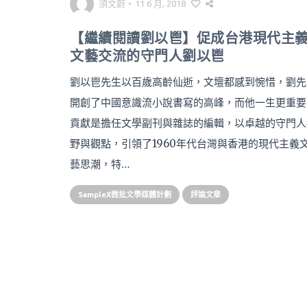
須文蔚
•
11 6 月, 2018
【繼續閱讀劉以鬯】促成台港現代主
文藝交流的守門人劉以鬯
劉以鬯先生以百歲高齡仙逝，文壇都感到惋惜，劉先
開創了中國意識流小說書寫的高峰，而他一生更重要
貢獻是擔任文學副刊與雜誌的編輯，以卓越的守門人
野與觀點，引領了1960年代台灣與香港的現代主義
藝思潮，特…
SampleX微批文學媒體計劃
評論文章