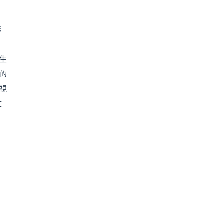
義
生
的
視
文